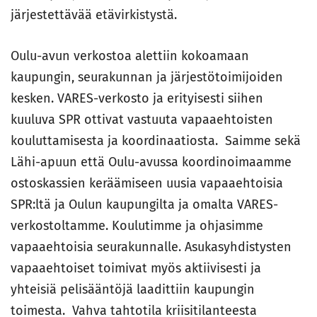
järjestettävää etävirkistystä.
Oulu-avun verkostoa alettiin kokoamaan
kaupungin, seurakunnan ja järjestötoimijoiden
kesken. VARES-verkosto ja erityisesti siihen
kuuluva SPR ottivat vastuuta vapaaehtoisten
kouluttamisesta ja koordinaatiosta. Saimme sekä
Lähi-apuun että Oulu-avussa koordinoimaamme
ostoskassien keräämiseen uusia vapaaehtoisia
SPR:ltä ja Oulun kaupungilta ja omalta VARES-
verkostoltamme. Koulutimme ja ohjasimme
vapaaehtoisia seurakunnalle. Asukasyhdistysten
vapaaehtoiset toimivat myös aktiivisesti ja
yhteisiä pelisääntöjä laadittiin kaupungin
toimesta. Vahva tahtotila kriisitilanteesta