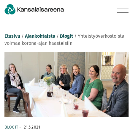
Etusivu
/
Ajankohtaista
/
Blogit
/
Yhteistyöverkostoista
voimaa korona-ajan haasteisiin
BLOGIT
-
21.5.2021