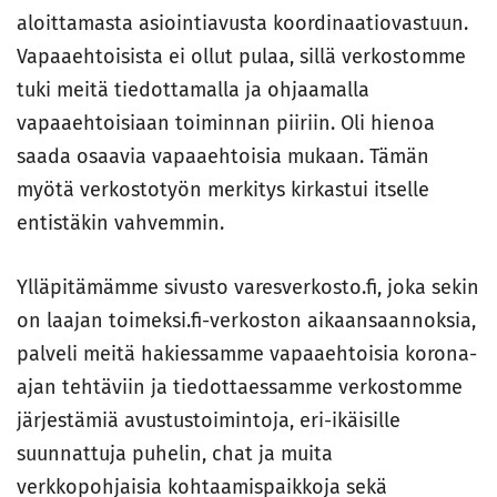
aloittamasta asiointiavusta koordinaatiovastuun.
Vapaaehtoisista ei ollut pulaa, sillä verkostomme
tuki meitä tiedottamalla ja ohjaamalla
vapaaehtoisiaan toiminnan piiriin. Oli hienoa
saada osaavia vapaaehtoisia mukaan. Tämän
myötä verkostotyön merkitys kirkastui itselle
entistäkin vahvemmin.
Ylläpitämämme sivusto varesverkosto.fi, joka sekin
on laajan toimeksi.fi-verkoston aikaansaannoksia,
palveli meitä hakiessamme vapaaehtoisia korona-
ajan tehtäviin ja tiedottaessamme verkostomme
järjestämiä avustustoimintoja, eri-ikäisille
suunnattuja puhelin, chat ja muita
verkkopohjaisia kohtaamispaikkoja sekä