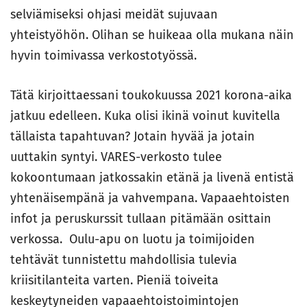
selviämiseksi ohjasi meidät sujuvaan
yhteistyöhön. Olihan se huikeaa olla mukana näin
hyvin toimivassa verkostotyössä.
Tätä kirjoittaessani toukokuussa 2021 korona-aika
jatkuu edelleen. Kuka olisi ikinä voinut kuvitella
tällaista tapahtuvan? Jotain hyvää ja jotain
uuttakin syntyi. VARES-verkosto tulee
kokoontumaan jatkossakin etänä ja livenä entistä
yhtenäisempänä ja vahvempana. Vapaaehtoisten
infot ja peruskurssit tullaan pitämään osittain
verkossa. Oulu-apu on luotu ja toimijoiden
tehtävät tunnistettu mahdollisia tulevia
kriisitilanteita varten. Pieniä toiveita
keskeytyneiden vapaaehtoistoimintojen