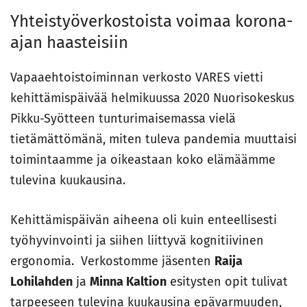
Yhteistyöverkostoista voimaa korona-
ajan haasteisiin
Vapaaehtoistoiminnan verkosto VARES vietti
kehittämispäivää helmikuussa 2020 Nuorisokeskus
Pikku-Syötteen tunturimaisemassa vielä
tietämättömänä, miten tuleva pandemia muuttaisi
toimintaamme ja oikeastaan koko elämäämme
tulevina kuukausina.
Kehittämispäivän aiheena oli kuin enteellisesti
työhyvinvointi ja siihen liittyvä kognitiivinen
ergonomia. Verkostomme jäsenten
Raija
Lohilahden
ja
Minna Kaltion
esitysten opit tulivat
tarpeeseen tulevina kuukausina epävarmuuden,