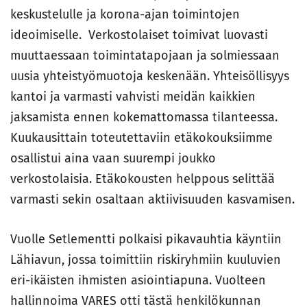
keskustelulle ja korona-ajan toimintojen
ideoimiselle. Verkostolaiset toimivat luovasti
muuttaessaan toimintatapojaan ja solmiessaan
uusia yhteistyömuotoja keskenään. Yhteisöllisyys
kantoi ja varmasti vahvisti meidän kaikkien
jaksamista ennen kokemattomassa tilanteessa.
Kuukausittain toteutettaviin etäkokouksiimme
osallistui aina vaan suurempi joukko
verkostolaisia. Etäkokousten helppous selittää
varmasti sekin osaltaan aktiivisuuden kasvamisen.
Vuolle Setlementti polkaisi pikavauhtia käyntiin
Lähiavun, jossa toimittiin riskiryhmiin kuuluvien
eri-ikäisten ihmisten asiointiapuna. Vuolteen
hallinnoima VARES otti tästä henkilökunnan