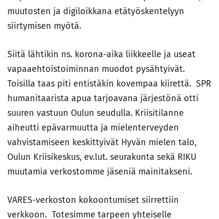
muutosten ja digiloikkana etätyöskentelyyn
siirtymisen myötä.
Siitä lähtikin ns. korona-aika liikkeelle ja useat
vapaaehtoistoiminnan muodot pysähtyivät.
Toisilla taas piti entistäkin kovempaa kiirettä. SPR
humanitaarista apua tarjoavana järjestönä otti
suuren vastuun Oulun seudulla. Kriisitilanne
aiheutti epävarmuutta ja mielenterveyden
vahvistamiseen keskittyivät Hyvän mielen talo,
Oulun Kriisikeskus, ev.lut. seurakunta sekä RIKU
muutamia verkostomme jäseniä mainitakseni.
VARES-verkoston kokoontumiset siirrettiin
verkkoon. Totesimme tarpeen yhteiselle