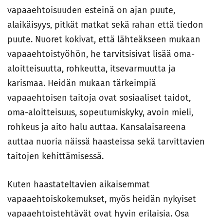
vapaaehtoisuuden esteinä on ajan puute,
alaikäisyys, pitkät matkat sekä rahan että tiedon
puute. Nuoret kokivat, että lähteäkseen mukaan
vapaaehtoistyöhön, he tarvitsisivat lisää oma-
aloitteisuutta, rohkeutta, itsevarmuutta ja
karismaa. Heidän mukaan tärkeimpiä
vapaaehtoisen taitoja ovat sosiaaliset taidot,
oma-aloitteisuus, sopeutumiskyky, avoin mieli,
rohkeus ja aito halu auttaa. Kansalaisareena
auttaa nuoria näissä haasteissa sekä tarvittavien
taitojen kehittämisessä.
Kuten haastateltavien aikaisemmat
vapaaehtoiskokemukset, myös heidän nykyiset
vapaaehtoistehtävät ovat hyvin erilaisia. Osa