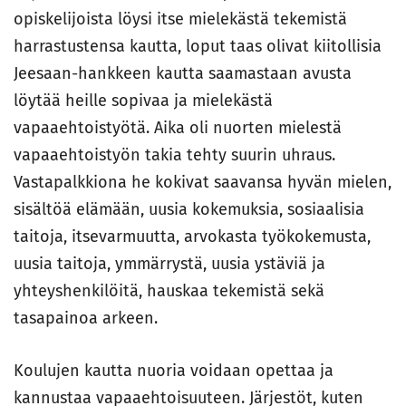
opiskelijoista löysi itse mielekästä tekemistä
harrastustensa kautta, loput taas olivat kiitollisia
Jeesaan-hankkeen kautta saamastaan avusta
löytää heille sopivaa ja mielekästä
vapaaehtoistyötä. Aika oli nuorten mielestä
vapaaehtoistyön takia tehty suurin uhraus.
Vastapalkkiona he kokivat saavansa hyvän mielen,
sisältöä elämään, uusia kokemuksia, sosiaalisia
taitoja, itsevarmuutta, arvokasta työkokemusta,
uusia taitoja, ymmärrystä, uusia ystäviä ja
yhteyshenkilöitä, hauskaa tekemistä sekä
tasapainoa arkeen.
Koulujen kautta nuoria voidaan opettaa ja
kannustaa vapaaehtoisuuteen. Järjestöt, kuten