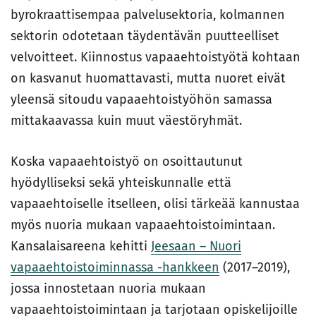
byrokraattisempaa palvelusektoria, kolmannen
sektorin odotetaan täydentävän puutteelliset
velvoitteet. Kiinnostus vapaaehtoistyötä kohtaan
on kasvanut huomattavasti, mutta nuoret eivät
yleensä sitoudu vapaaehtoistyöhön samassa
mittakaavassa kuin muut väestöryhmät.
Koska vapaaehtoistyö on osoittautunut
hyödylliseksi sekä yhteiskunnalle että
vapaaehtoiselle itselleen, olisi tärkeää kannustaa
myös nuoria mukaan vapaaehtoistoimintaan.
Kansalaisareena kehitti
Jeesaan – Nuori
vapaaehtoistoiminnassa -hankkeen
(2017–2019),
jossa innostetaan nuoria mukaan
vapaaehtoistoimintaan ja tarjotaan opiskelijoille