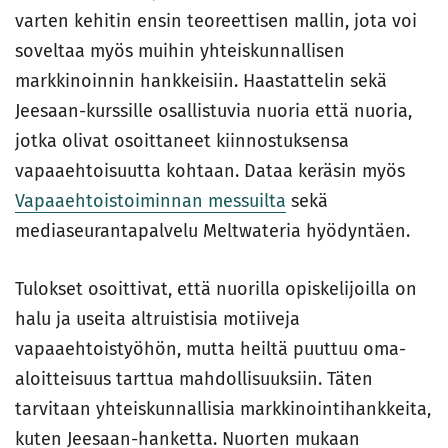
varten kehitin ensin teoreettisen mallin, jota voi
soveltaa myös muihin yhteiskunnallisen
markkinoinnin hankkeisiin. Haastattelin sekä
Jeesaan-kurssille osallistuvia nuoria että nuoria,
jotka olivat osoittaneet kiinnostuksensa
vapaaehtoisuutta kohtaan. Dataa keräsin myös
Vapaaehtoistoiminnan messuilta
sekä
mediaseurantapalvelu Meltwateria hyödyntäen.
Tulokset osoittivat, että nuorilla opiskelijoilla on
halu ja useita altruistisia motiiveja
vapaaehtoistyöhön, mutta heiltä puuttuu oma-
aloitteisuus tarttua mahdollisuuksiin. Täten
tarvitaan yhteiskunnallisia markkinointihankkeita,
kuten Jeesaan-hanketta. Nuorten mukaan