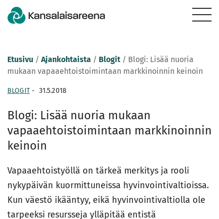
Etusivu
/
Ajankohtaista
/
Blogit
/
Blogi: Lisää nuoria
mukaan vapaaehtoistoimintaan markkinoinnin keinoin
BLOGIT
-
31.5.2018
Blogi: Lisää nuoria mukaan
vapaaehtoistoimintaan markkinoinnin
keinoin
Vapaaehtoistyöllä on tärkeä merkitys ja rooli
nykypäivän kuormittuneissa hyvinvointivaltioissa.
Kun väestö ikääntyy, eikä hyvinvointivaltiolla ole
tarpeeksi resursseja ylläpitää entistä