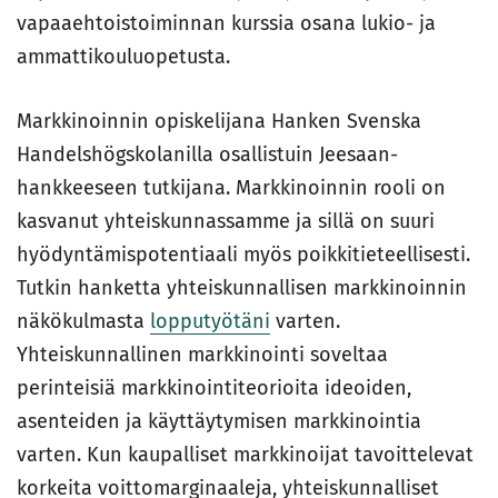
vapaaehtoistoiminnan kurssia osana lukio- ja
ammattikouluopetusta.
Markkinoinnin opiskelijana Hanken Svenska
Handelshögskolanilla osallistuin Jeesaan-
hankkeeseen tutkijana. Markkinoinnin rooli on
kasvanut yhteiskunnassamme ja sillä on suuri
hyödyntämispotentiaali myös poikkitieteellisesti.
Tutkin hanketta yhteiskunnallisen markkinoinnin
näkökulmasta
lopputyötäni
varten.
Yhteiskunnallinen markkinointi soveltaa
perinteisiä markkinointiteorioita ideoiden,
asenteiden ja käyttäytymisen markkinointia
varten. Kun kaupalliset markkinoijat tavoittelevat
korkeita voittomarginaaleja, yhteiskunnalliset