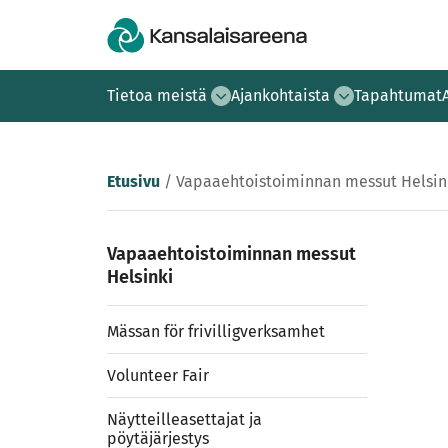
Tietoa meistä
Ajankohtaista
Tapahtumat
Etusivu
/
Vapaaehtoistoiminnan messut Helsin
Vapaaehtoistoiminnan messut
Helsinki
Mässan för frivilligverksamhet
Volunteer Fair
Näytteilleasettajat ja
pöytäjärjestys