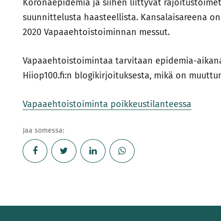
Koronaepidemia ja siihen liittyvät rajoitustoim
suunnittelusta haasteellista. Kansalaisareena 
2020 Vapaaehtoistoiminnan messut.
Vapaaehtoistoimintaa tarvitaan epidemia-aikana
Hiiop100.fi:n blogikirjoituksesta, mikä on muuttu
Vapaaehtoistoiminta poikkeustilanteessa
Jaa somessa: