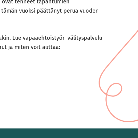
et ovat tehneet tapahtumien
on tämän vuoksi päättänyt perua vuoden
kin. Lue vapaaehtoistyön välityspalvelu
nut ja miten voit auttaa: