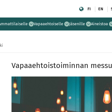
FI
EN
Ammattilaiselle
Vapaaehtoiselle
Jäsenille
Aineistoa
ki
Vapaaehtoistoiminnan messut