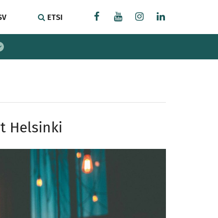
SV
ETSI
 Helsinki