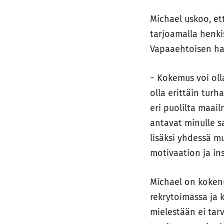
Michael uskoo, et
tarjoamalla henk
Vapaaehtoisen haa
− Kokemus voi oll
olla erittäin turh
eri puolilta maai
antavat minulle s
lisäksi yhdessä m
motivaation ja in
Michael on koken
rekrytoimassa ja 
mielestään ei tar