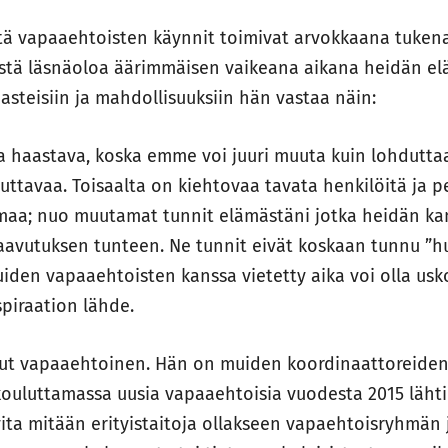
tä vapaaehtoisten käynnit toimivat arvokkaana tukena
istä läsnäoloa äärimmäisen vaikeana aikana heidän e
steisiin ja mahdollisuuksiin hän vastaa näin:
a haastava, koska emme voi juuri muuta kuin lohduttaa
auttavaa. Toisaalta on kiehtovaa tavata henkilöitä ja p
lmaa; nuo muutamat tunnit elämästäni jotka heidän ka
aavutuksen tunteen. Ne tunnit eivät koskaan tunnu ”hu
uiden vapaaehtoisten kanssa vietetty aika voi olla us
spiraation lähde.
ut vapaaehtoinen. Hän on muiden koordinaattoreiden 
kouluttamassa uusia vapaaehtoisia vuodesta 2015 läht
vita mitään erityistaitoja ollakseen vapaehtoisryhmän j