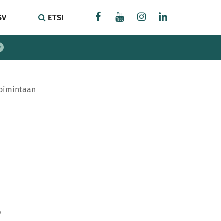
SV
ETSI
toimintaan
9