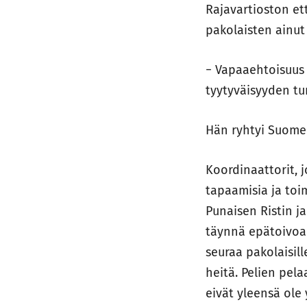
Rajavartioston et
pakolaisten ainut
− Vapaaehtoisuus 
tyytyväisyyden tu
Hän ryhtyi Suomen
Koordinaattorit, j
tapaamisia ja to
Punaisen Ristin j
täynnä epätoivoa 
seuraa pakolaisill
heitä. Pelien pela
eivät yleensä ole 