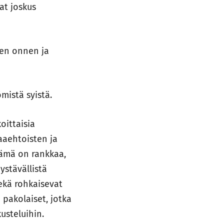
at joskus
sen onnen ja
mistä syistä.
oittaisia
aaehtoisten ja
lämä on rankkaa,
ystävällistä
sekä rohkaisevat
 pakolaiset, jotka
kusteluihin.