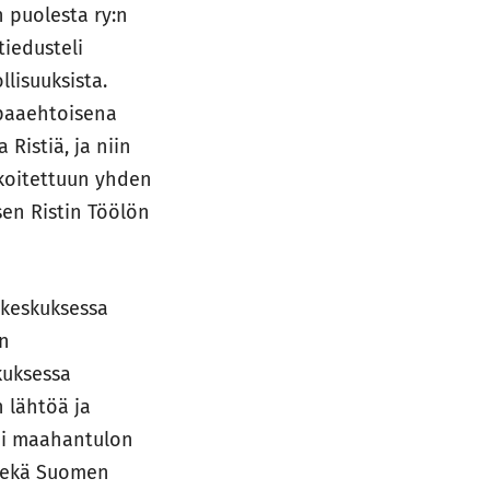
n puolesta ry:n
tiedusteli
lisuuksista.
apaaehtoisena
Ristiä, ja niin
rkoitettuun yhden
en Ristin Töölön
okeskuksessa
än
kuksessa
 lähtöä ja
tai maahantulon
 sekä Suomen