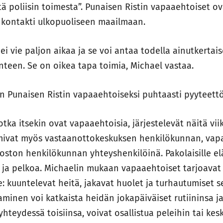
tä poliisin toimesta”. Punaisen Ristin vapaaehtoiset ov
 kontakti ulkopuoliseen maailmaan.
ei vie paljon aikaa ja se voi antaa todella ainutkertai
nteen. Se on oikea tapa toimia, Michael vastaa.
 Punaisen Ristin vapaaehtoiseksi puhtaasti pyyteettö
otka itsekin ovat vapaaehtoisia, järjestelevät näitä viik
imivat myös vastaanottokeskuksen henkilökunnan, vap
aoston henkilökunnan yhteyshenkilöinä. Pakolaisille e
ja pelkoa. Michaelin mukaan vapaaehtoiset tarjoavat 
e: kuuntelevat heitä, jakavat huolet ja turhautumiset 
aminen voi katkaista heidän jokapäiväiset rutiininsa ja
yhteydessä toisiinsa, voivat osallistua peleihin tai kes