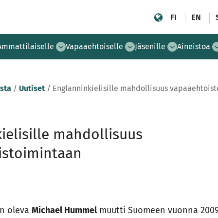
FI
EN
Ammattilaiselle
Vapaaehtoiselle
Jäsenille
Aineistoa
sta
/
Uutiset
/
Englanninkielisille mahdollisuus vapaaehtois
ielisille mahdollisuus
istoimintaan
in oleva
Michael Hummel
muutti Suomeen vuonna 200