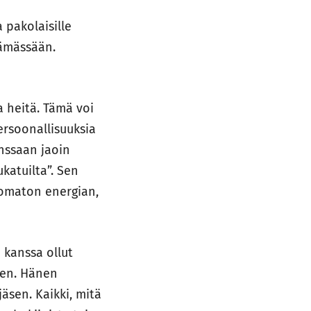
 pakolaisille
lämässään.
 heitä. Tämä voi
ersoonallisuuksia
nssaan jaoin
katuilta”. Sen
komaton energian,
kanssa ollut
ien. Hänen
äsen. Kaikki, mitä