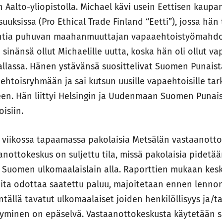
 Aalto-yliopistolla. Michael kävi usein Eettisen kaupa
isuuksissa (Pro Ethical Trade Finland “Eetti”), jossa hän 
antia puhuvan maahanmuuttajan vapaaehtoistyömahdol
 sinänsä ollut Michaelille uutta, koska hän oli ollut v
allassa. Hänen ystävänsä suosittelivat Suomen Punaista 
ehtoisryhmään ja sai kutsun uusille vapaehtoisille ta
en. Hän liittyi Helsingin ja Uudenmaan Suomen Punais
isiin.
 viikossa tapaamassa pakolaisia Metsälän vastaanott
anottokeskus on suljettu tila, missä pakolaisia pidetä
 Suomen ulkomaalaislain alla. Raporttien mukaan kes
oita odottaa saatettu paluu, majoitetaan ennen lennon
entällä tavatut ulkomaalaiset joiden henkilöllisyys ja/
tyminen on epäselvä. Vastaanottokeskusta käytetään