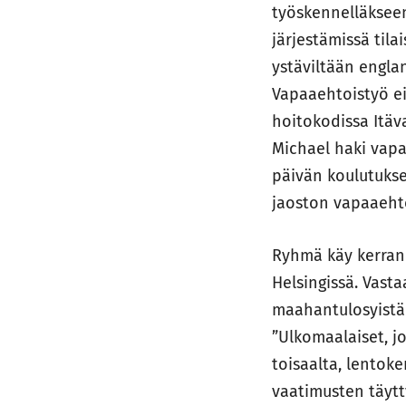
työskennelläkseen
järjestämissä tila
ystäviltään engl
Vapaaehtoistyö ei
hoitokodissa Itäv
Michael haki vapa
päivän koulutukse
jaoston vapaaehto
Ryhmä käy kerran
Helsingissä. Vasta
maahantulosyistä
”Ulkomaalaiset, j
toisaalta, lentok
vaatimusten täyt