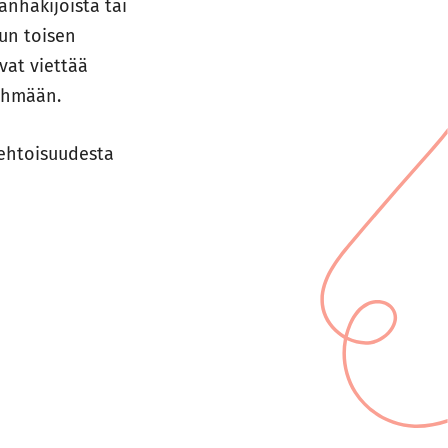
anhakijoista tai
kun toisen
vat viettää
ryhmään.
aehtoisuudesta