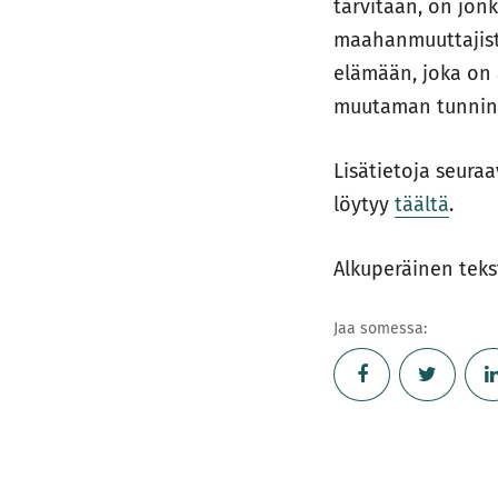
tarvitaan, on jon
maahanmuuttajista
elämään, joka on 
muutaman tunnin 
Lisätietoja seura
löytyy
täältä
.
Alkuperäinen teks
Jaa somessa: