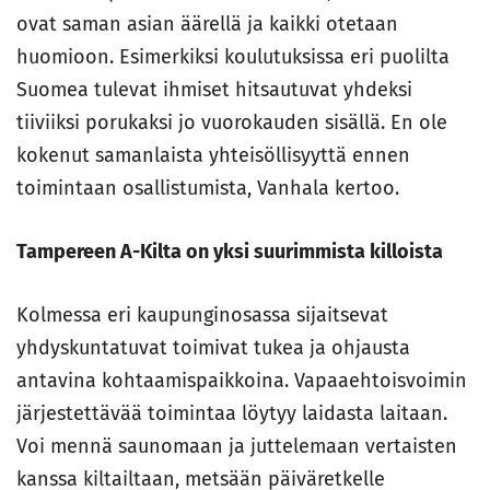
ovat saman asian äärellä ja kaikki otetaan
huomioon. Esimerkiksi koulutuksissa eri puolilta
Suomea tulevat ihmiset hitsautuvat yhdeksi
tiiviiksi porukaksi jo vuorokauden sisällä. En ole
kokenut samanlaista yhteisöllisyyttä ennen
toimintaan osallistumista, Vanhala kertoo.
Tampereen A-Kilta on yksi suurimmista killoista
Kolmessa eri kaupunginosassa sijaitsevat
yhdyskuntatuvat toimivat tukea ja ohjausta
antavina kohtaamispaikkoina. Vapaaehtoisvoimin
järjestettävää toimintaa löytyy laidasta laitaan.
Voi mennä saunomaan ja juttelemaan vertaisten
kanssa kiltailtaan, metsään päiväretkelle