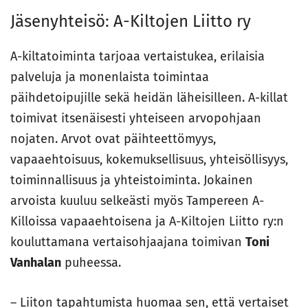
Jäsenyhteisö: A-Kiltojen Liitto ry
A-kiltatoiminta tarjoaa vertaistukea, erilaisia
palveluja ja monenlaista toimintaa
päihdetoipujille sekä heidän läheisilleen. A-killat
toimivat itsenäisesti yhteiseen arvopohjaan
nojaten. Arvot ovat päihteettömyys,
vapaaehtoisuus, kokemuksellisuus, yhteisöllisyys,
toiminnallisuus ja yhteistoiminta. Jokainen
arvoista kuuluu selkeästi myös Tampereen A-
Killoissa vapaaehtoisena ja A-Kiltojen Liitto ry:n
kouluttamana vertaisohjaajana toimivan
Toni
Vanhalan
puheessa.
– Liiton tapahtumista huomaa sen, että vertaiset