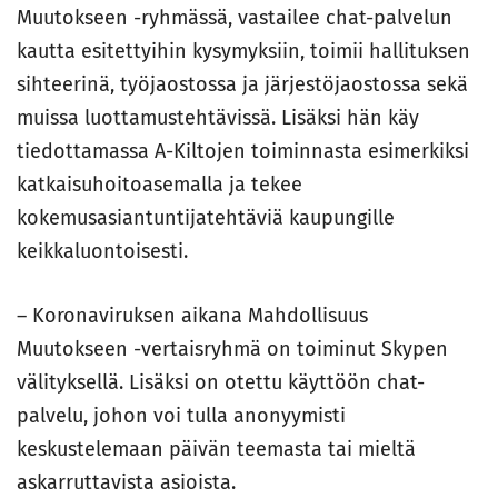
Muutokseen -ryhmässä, vastailee chat-palvelun
kautta esitettyihin kysymyksiin, toimii hallituksen
sihteerinä, työjaostossa ja järjestöjaostossa sekä
muissa luottamustehtävissä. Lisäksi hän käy
tiedottamassa A-Kiltojen toiminnasta esimerkiksi
katkaisuhoitoasemalla ja tekee
kokemusasiantuntijatehtäviä kaupungille
keikkaluontoisesti.
– Koronaviruksen aikana Mahdollisuus
Muutokseen -vertaisryhmä on toiminut Skypen
välityksellä. Lisäksi on otettu käyttöön chat-
palvelu, johon voi tulla anonyymisti
keskustelemaan päivän teemasta tai mieltä
askarruttavista asioista.