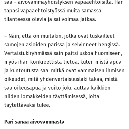
saa – aivovammayhdistyksen vapaaehtoisilta. Hän
tapasi vapaaehtoistyössä muita samassa
tilanteessa olevia ja sai voimaa jatkaa.
– Näin, että on muitakin, jotka ovat tuskailleet
samojen asioiden parissa ja selvinneet hengissä.
Vertaistukiryhmässä sain paitsi uskoa huomiseen,
myös ihan konkreettista tietoa, kuten mistä apua
ja kuntoutusta saa, mitkä ovat vammaisen ihmisen
oikeudet, mitä yhdenvertaisuuslaki takaa, mistä
saa oikeusapua ja voiko joku auttaa kaikkien
niiden lomakkeiden täyttämisessä, joita
täytettäväksi tulee.
Pari sanaa aivovammasta