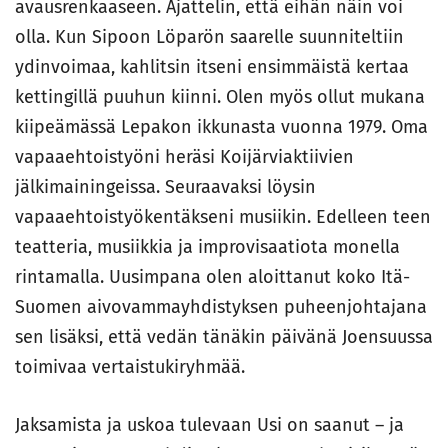
avausrenkaaseen. Ajattelin, että eihän näin voi
olla. Kun Sipoon Löparön saarelle suunniteltiin
ydinvoimaa, kahlitsin itseni ensimmäistä kertaa
kettingillä puuhun kiinni. Olen myös ollut mukana
kiipeämässä Lepakon ikkunasta vuonna 1979. Oma
vapaaehtoistyöni heräsi Koijärviaktiivien
jälkimainingeissa. Seuraavaksi löysin
vapaaehtoistyökentäkseni musiikin. Edelleen teen
teatteria, musiikkia ja improvisaatiota monella
rintamalla. Uusimpana olen aloittanut koko Itä-
Suomen aivovammayhdistyksen puheenjohtajana
sen lisäksi, että vedän tänäkin päivänä Joensuussa
toimivaa vertaistukiryhmää.
Jaksamista ja uskoa tulevaan Usi on saanut – ja