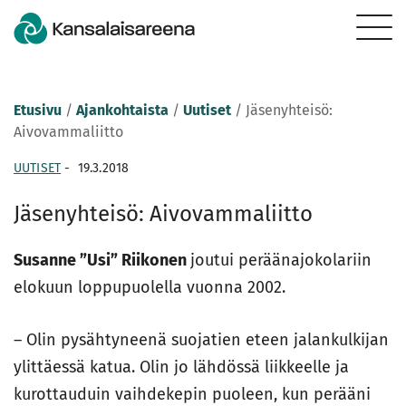
Etusivu
/
Ajankohtaista
/
Uutiset
/
Jäsenyhteisö:
Aivovammaliitto
UUTISET
-
19.3.2018
Jäsenyhteisö: Aivovammaliitto
Susanne ”Usi” Riikonen
joutui peräänajokolariin
elokuun loppupuolella vuonna 2002.
– Olin pysähtyneenä suojatien eteen jalankulkijan
ylittäessä katua. Olin jo lähdössä liikkeelle ja
kurottauduin vaihdekepin puoleen, kun perääni