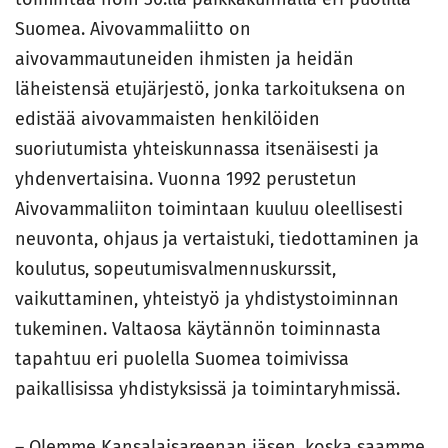
Suomea. Aivovammaliitto on
aivovammautuneiden ihmisten ja heidän
läheistensä etujärjestö, jonka tarkoituksena on
edistää aivovammaisten henkilöiden
suoriutumista yhteiskunnassa itsenäisesti ja
yhdenvertaisina. Vuonna 1992 perustetun
Aivovammaliiton toimintaan kuuluu oleellisesti
neuvonta, ohjaus ja vertaistuki, tiedottaminen ja
koulutus, sopeutumisvalmennuskurssit,
vaikuttaminen, yhteistyö ja yhdistystoiminnan
tukeminen. Valtaosa käytännön toiminnasta
tapahtuu eri puolella Suomea toimivissa
paikallisissa yhdistyksissä ja toimintaryhmissä.
– Olemme Kansalaisareenan jäsen, koska saamme