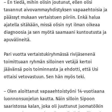
– En tiedä, mihin olisin joutunut, ellen olisi
tavannut aivovammayhdistyksen vapaaehtoisia ja
päässyt mukaan vertaistuen piiriin. Enkä halua
ajatella sitäkään, missä olisin nyt ilman oikeaa
diagnoosia ja sen myötä saamaani kuntoutusta ja
apuvälineitä.
Pari vuotta vertaistukiryhmässä rivijäsenenä
toimittuaan ryhmän silloinen vetäjä kertoi
jäävänsä pois toiminnasta ja ehdotti, että Usi
ottaisi vetovastuun. Sen hän myös teki.
– Olen aloittanut vapaaehtoistyöni 14-vuotiaana
luonnonsuojelun kautta. Näin silloin Sipoon
saaristossa kalan, joka oli juuttunut juomatölkin