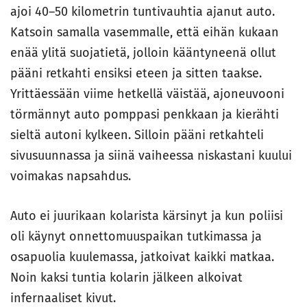
ajoi 40–50 kilometrin tuntivauhtia ajanut auto.
Katsoin samalla vasemmalle, että eihän kukaan
enää ylitä suojatietä, jolloin kääntyneenä ollut
pääni retkahti ensiksi eteen ja sitten taakse.
Yrittäessään viime hetkellä väistää, ajoneuvooni
törmännyt auto pomppasi penkkaan ja kierähti
sieltä autoni kylkeen. Silloin pääni retkahteli
sivusuunnassa ja siinä vaiheessa niskastani kuului
voimakas napsahdus.
Auto ei juurikaan kolarista kärsinyt ja kun poliisi
oli käynyt onnettomuuspaikan tutkimassa ja
osapuolia kuulemassa, jatkoivat kaikki matkaa.
Noin kaksi tuntia kolarin jälkeen alkoivat
infernaaliset kivut.