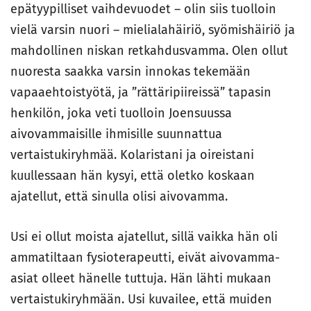
epätyypilliset vaihdevuodet – olin siis tuolloin
vielä varsin nuori – mielialahäiriö, syömishäiriö ja
mahdollinen niskan retkahdusvamma. Olen ollut
nuoresta saakka varsin innokas tekemään
vapaaehtoistyötä, ja ”rättäripiireissä” tapasin
henkilön, joka veti tuolloin Joensuussa
aivovammaisille ihmisille suunnattua
vertaistukiryhmää. Kolaristani ja oireistani
kuullessaan hän kysyi, että oletko koskaan
ajatellut, että sinulla olisi aivovamma.
Usi ei ollut moista ajatellut, sillä vaikka hän oli
ammatiltaan fysioterapeutti, eivät aivovamma-
asiat olleet hänelle tuttuja. Hän lähti mukaan
vertaistukiryhmään. Usi kuvailee, että muiden