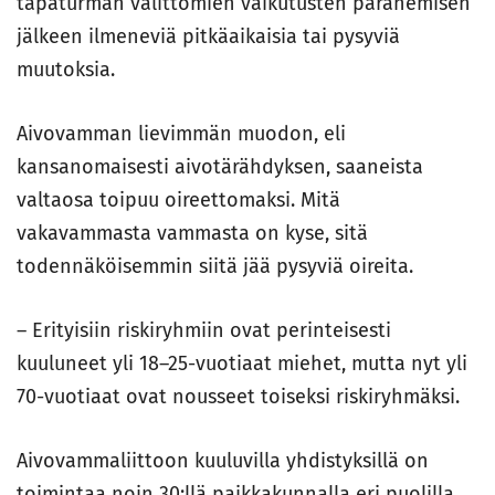
tapaturman välittömien vaikutusten paranemisen
jälkeen ilmeneviä pitkäaikaisia tai pysyviä
muutoksia.
Aivovamman lievimmän muodon, eli
kansanomaisesti aivotärähdyksen, saaneista
valtaosa toipuu oireettomaksi. Mitä
vakavammasta vammasta on kyse, sitä
todennäköisemmin siitä jää pysyviä oireita.
– Erityisiin riskiryhmiin ovat perinteisesti
kuuluneet yli 18–25-vuotiaat miehet, mutta nyt yli
70-vuotiaat ovat nousseet toiseksi riskiryhmäksi.
Aivovammaliittoon kuuluvilla yhdistyksillä on
toimintaa noin 30:llä paikkakunnalla eri puolilla