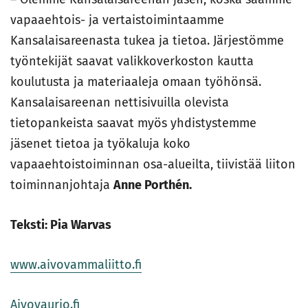
vapaaehtois- ja vertaistoimintaamme
Kansalaisareenasta tukea ja tietoa. Järjestömme
työntekijät saavat valikkoverkoston kautta
koulutusta ja materiaaleja omaan työhönsä.
Kansalaisareenan nettisivuilla olevista
tietopankeista saavat myös yhdistystemme
jäsenet tietoa ja työkaluja koko
vapaaehtoistoiminnan osa-alueilta, tiivistää liiton
toiminnanjohtaja
Anne Porthén.
Teksti: Pia Warvas
www.aivovammaliitto.fi
Aivovaurio.fi