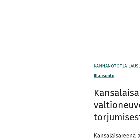
KANNANOTOT JA LAUS
#lausunto
Kansalais
valtioneuv
torjumises
Kansalaisareena 