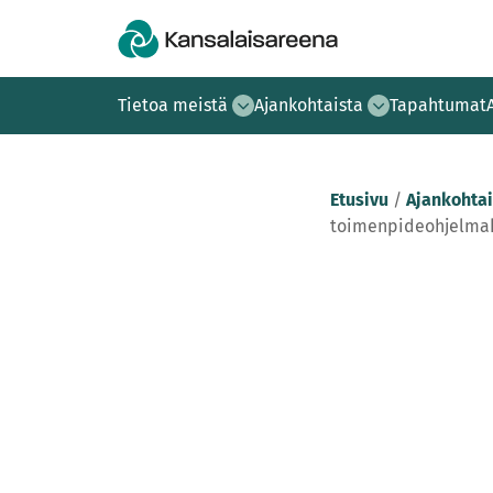
Tietoa meistä
Ajankohtaista
Tapahtumat
Etusivu
/
Ajankohtai
toimenpideohjelmaks