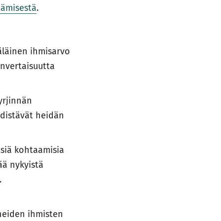
tämisestä
.
äläinen ihmisarvo
envertaisuutta
yrjinnän
edistävät heidän
siä kohtaamisia
ää nykyistä
.
a
neiden ihmisten