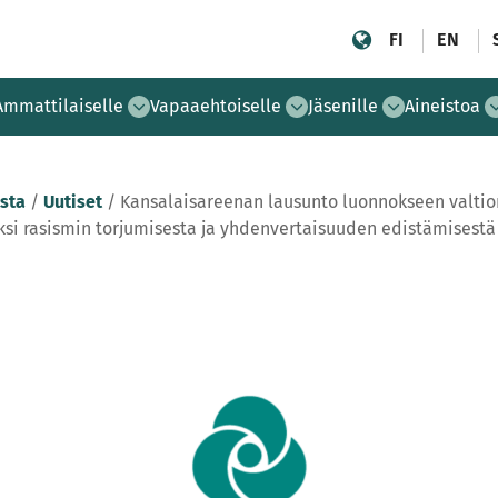
FI
EN
Ammattilaiselle
Vapaaehtoiselle
Jäsenille
Aineistoa
sta
/
Uutiset
/
Kansalaisareenan lausunto luonnokseen valti
i rasismin torjumisesta ja yhdenvertaisuuden edistämisestä