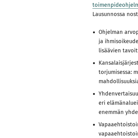
toimenpideohjelm
Lausunnossa nosti
Ohjelman arvop
ja ihmisoikeude
lisäävien tavoi
Kansalaisjärjes
torjumisessa: 
mahdollisuuksi
Yhdenvertaisuu
eri elämänaluei
enemmän yhdenv
Vapaaehtoistoim
vapaaehtoistoi