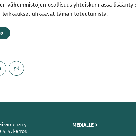
ujen vähemmistöjen osallisuus yhteiskunnassa lisääntyis
n leikkaukset uhkaavat tämän toteutumista.
to
aisareena ry
MEDIALLE
e 4, 4. kerros