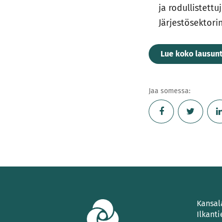
ja rodullistett
Järjestösektori
Lue koko lausun
Jaa somessa:
Kansal
Ilkanti