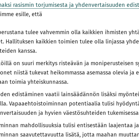
aksi rasismin torjumisesta ja yhdenvertaisuuden edis
mme esille, että
erustana tulee vahvemmin olla kaikkien ihmisten yht
t. Hallituksen kaikkien toimien tulee olla linjassa yhd
tteiden kanssa.
töillä on suuri merkitys risteävän ja moniperusteisen s
monet niistä tukevat heikommassa asemassa olevia ja 
aan toimia yhteiskunnassa.
den edistäminen vaatii lainsäädännön lisäksi myöntei
lla. Vapaaehtoistoiminnan potentiaalia tulisi hyödynt
ertaisuuden ja hyvien väestösuhteiden tukemisessa
innan mahdollisuuksia tulisi entisestään laajentaa j
minnan saavutettavuutta lisätä, jotta maahan muutta