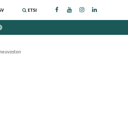
SV
ETSI
oneuvoston