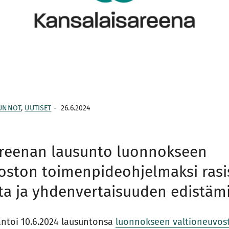
UNNOT
,
UUTISET
-
26.6.2024
areenan lausunto luonnokseen
oston toimenpideohjelmaksi ras
ta ja yhdenvertaisuuden edistäm
antoi 10.6.2024 lausuntonsa
luonnokseen valtioneuvos