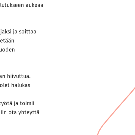
ulutukseen aukeaa
aksi ja soittaa
tetään
Vuoden
n hiivuttua.
olet halukas
n
yötä ja toimii
iin ota yhteyttä