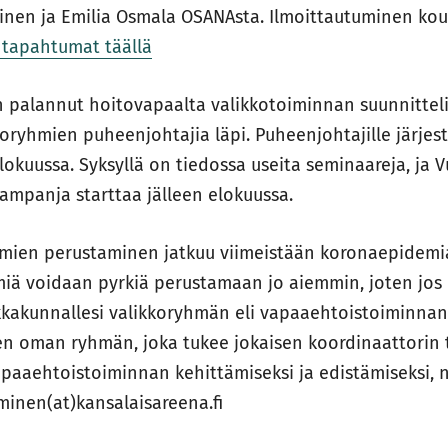
einen ja Emilia Osmala OSANAsta. Ilmoittautuminen ko
 tapahtumat täällä
 palannut hoitovapaalta valikkotoiminnan suunnittelij
koryhmien puheenjohtajia läpi. Puheenjohtajille järjes
lokuussa. Syksyllä on tiedossa useita seminaareja, ja 
mpanja starttaa jälleen elokuussa.
hmien perustaminen jatkuu viimeistään koronaepidemia
hmiä voidaan pyrkiä perustamaan jo aiemmin, joten jos 
kakunnallesi valikkoryhmän eli vapaaehtoistoiminna
n oman ryhmän, joka tukee jokaisen koordinaattorin t
paaehtoistoiminnan kehittämiseksi ja edistämiseksi, n
eminen(at)kansalaisareena.fi