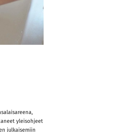
salaisareena,
aneet yleisohjeet
ten julkaisemiin