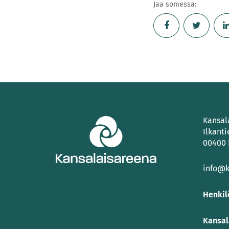
Jaa somessa:
Kansal
Ilkanti
00400 
info@k
Henkil
Kansal