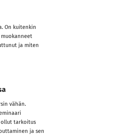
. On kuitenkin
at muokanneet
uttunut ja miten
sa
rsin vähän.
seminaari
ollut tarkoitus
outtaminen ja sen