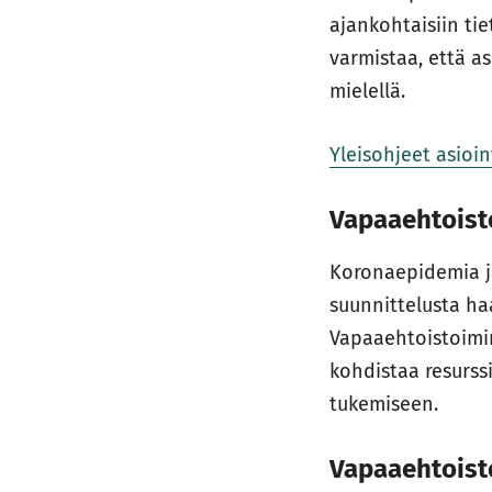
ajankohtaisiin tie
varmistaa, että as
mielellä.
Yleisohjeet asioint
Vapaaehtoist
Koronaepidemia ja
suunnittelusta ha
Vapaaehtoistoimi
kohdistaa resurss
tukemiseen.
Vapaaehtoist