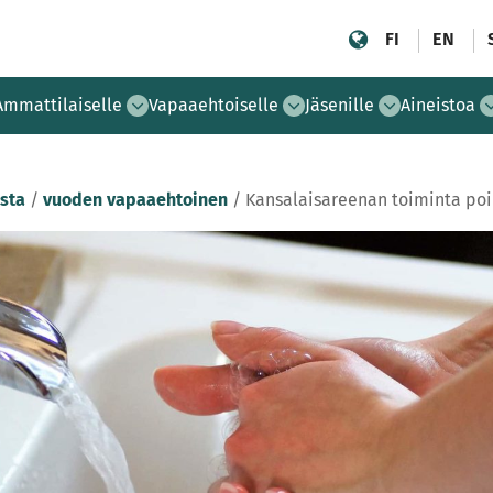
FI
EN
Ammattilaiselle
Vapaaehtoiselle
Jäsenille
Aineistoa
sta
/
vuoden vapaaehtoinen
/
Kansalaisareenan toiminta poi