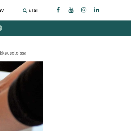
SV
ETSI
kkeusoloissa