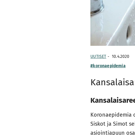
UUTISET
-
10.4.2020
#koronaepidemia
Kansalaisa
Kansalaisaree
Koronaepidemia o
Siskot ja Simot s
asiointiapuun osal