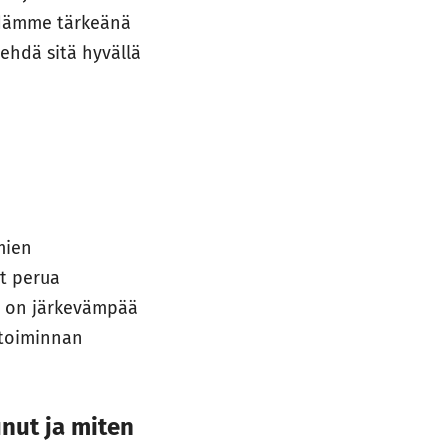
 Pidämme tärkeänä
tehdä sitä hyvällä
mien
yt perua
a on järkevämpää
stoiminnan
nut ja miten