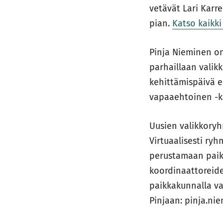
vetävät Lari Karr
pian.
Katso kaikki
Pinja Nieminen on
parhaillaan valik
kehittämispäivä e
vapaaehtoinen -ka
Uusien valikkory
Virtuaalisesti ry
perustamaan paik
koordinaattoreide
paikkakunnalla va
Pinjaan: pinja.ni