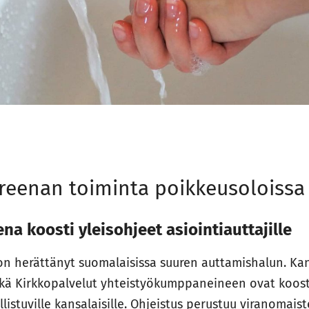
reenan toiminta poikkeusoloissa
na koosti yleisohjeet asiointiauttajille
n herättänyt suomalaisissa suuren auttamishalun. Kan
ekä Kirkkopalvelut yhteistyökumppaneineen ovat koost
listuville kansalaisille. Ohjeistus perustuu viranomais