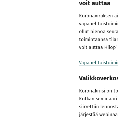
voit auttaa
Koronaviruksen ai
vapaaehtoistoimin
ollut hienoa seur
toimintaansa tila
voit auttaa Hiiop1
Vapaaehtoistoimi
Valikkoverko
Koronakriisi on t
Kotkan seminaari 2
siirrettiin lennos
järjestää webina