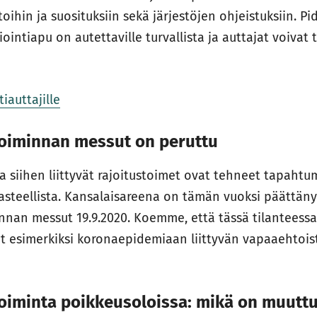
toihin ja suosituksiin sekä järjestöjen ohjeistuksiin.
iointiapu on autettaville turvallista ja auttajat voivat 
iauttajille
oiminnan messut on peruttu
 siihen liittyvät rajoitustoimet ovat tehneet tapahtu
asteellista. Kansalaisareena on tämän vuoksi päättän
nnan messut 19.9.2020. Koemme, että tässä tilanteess
it esimerkiksi koronaepidemiaan liittyvän vapaaehtoi
oiminta poikkeusoloissa: mikä on muuttu