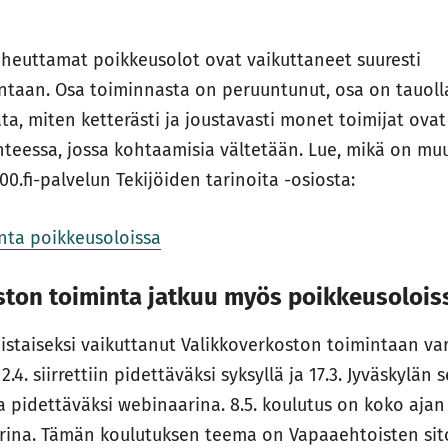
heuttamat poikkeusolot ovat vaikuttaneet suuresti
taan. Osa toiminnasta on peruuntunut, osa on tauolla
ata, miten ketterästi ja joustavasti monet toimijat ov
nteessa, jossa kohtaamisia vältetään. Lue, mikä on mu
00.fi-palvelun Tekijöiden tarinoita -osiosta:
nta poikkeusoloissa
ston toiminta jatkuu myös poikkeusolois
oistaiseksi vaikuttanut Valikkoverkoston toimintaan va
.4. siirrettiin pidettäväksi syksyllä ja 17.3. Jyväskylän 
ta pidettäväksi webinaarina. 8.5. koulutus on koko ajan 
arina. Tämän koulutuksen teema on Vapaaehtoisten sit