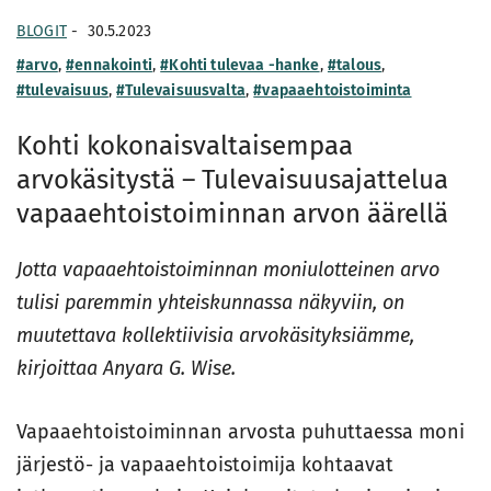
BLOGIT
-
30.5.2023
#arvo
,
#ennakointi
,
#Kohti tulevaa -hanke
,
#talous
,
#tulevaisuus
,
#Tulevaisuusvalta
,
#vapaaehtoistoiminta
Kohti kokonaisvaltaisempaa
arvokäsitystä – Tulevaisuusajattelua
vapaaehtoistoiminnan arvon äärellä
Jotta vapaaehtoistoiminnan moniulotteinen arvo
tulisi paremmin yhteiskunnassa näkyviin, on
muutettava kollektiivisia arvokäsityksiämme,
kirjoittaa Anyara G. Wise.
Vapaaehtoistoiminnan arvosta puhuttaessa moni
järjestö- ja vapaaehtoistoimija kohtaavat