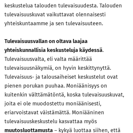
keskustelua talouden tulevaisuudesta. Talouden
tulevaisuuskuvat vaikuttavat olennaisesti
yhteiskuntaamme ja sen tulevaisuuteen.
Tulevaisuusvallan on oltava laajaa
yhteiskunnallisia keskusteluja käydessä
.
Tulevaisuusvalta, eli valta määrittää
tulevaisuusnäkymiä, on hyvin keskittynyttä.
Tulevaisuus- ja talousaiheiset keskustelut ovat
pienen porukan puuhaa. Moniäänisyys on
kuitenkin välttämätöntä, koska tulevaisuuskuvat,
joita ei ole muodostettu moniäänisesti,
eriarvoistavat väistämättä. Moniääninen
tulevaisuuskeskustelu kasvattaa myös
muutosluottamusta
– kykyä luottaa siihen, että