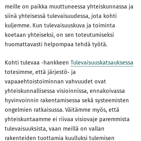
meille on paikka muuttuneessa yhteiskunnassa ja
siinä yhteisessä tulevaisuudessa, jota kohti
kuljemme. Kun tulevaisuuskuva ja toiminta
koetaan yhteiseksi, on sen toteutumiseksi
huomattavasti helpompaa tehdä työtä.
Kohti tulevaa -hankkeen
Tulevaisuuskatsauksessa
totesimme, että järjestö- ja
vapaaehtoistoiminnan vahvuudet ovat
yhteiskunnallisessa visioinnissa, ennakoivassa
hyvinvoinnin rakentamisessa sekä systeemisten
ongelmien ratkaisussa. Väitämme myös, että
yhteiskuntaamme ei riivaa visiovaje paremmista
tulevaisuuksista, vaan meillä on vallan
rakenteiden tuottamia kuulluksi tulemisen