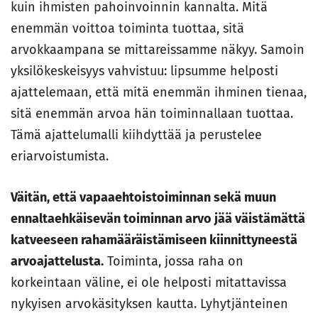
kuin ihmisten pahoinvoinnin kannalta. Mitä
enemmän voittoa toiminta tuottaa, sitä
arvokkaampana se mittareissamme näkyy. Samoin
yksilökeskeisyys vahvistuu: lipsumme helposti
ajattelemaan, että mitä enemmän ihminen tienaa,
sitä enemmän arvoa hän toiminnallaan tuottaa.
Tämä ajattelumalli kiihdyttää ja perustelee
eriarvoistumista.
Väitän, että vapaaehtoistoiminnan sekä muun
ennaltaehkäisevän toiminnan arvo jää väistämättä
katveeseen rahamääräistämiseen kiinnittyneestä
arvoajattelusta.
Toiminta, jossa raha on
korkeintaan väline, ei ole helposti mitattavissa
nykyisen arvokäsityksen kautta. Lyhytjänteinen