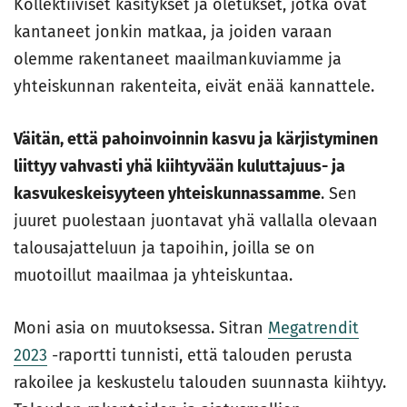
Kollektiiviset käsitykset ja oletukset, jotka ovat
kantaneet jonkin matkaa, ja joiden varaan
olemme rakentaneet maailmankuviamme ja
yhteiskunnan rakenteita, eivät enää kannattele.
Väitän, että pahoinvoinnin kasvu ja kärjistyminen
liittyy vahvasti yhä kiihtyvään kuluttajuus- ja
kasvukeskeisyyteen yhteiskunnassamme
. Sen
juuret puolestaan juontavat yhä vallalla olevaan
talousajatteluun ja tapoihin, joilla se on
muotoillut maailmaa ja yhteiskuntaa.
Moni asia on muutoksessa. Sitran
Megatrendit
2023
-raportti tunnisti, että talouden perusta
rakoilee ja keskustelu talouden suunnasta kiihtyy.