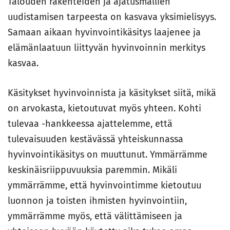
Talouden rakenteiden ja ajatusmallien
uudistamisen tarpeesta on kasvava yksimielisyys.
Samaan aikaan hyvinvointikäsitys laajenee ja
elämänlaatuun liittyvän hyvinvoinnin merkitys
kasvaa.
Käsitykset hyvinvoinnista ja käsitykset siitä, mikä
on arvokasta, kietoutuvat myös yhteen. Kohti
tulevaa -hankkeessa ajattelemme, että
tulevaisuuden kestävässä yhteiskunnassa
hyvinvointikäsitys on muuttunut. Ymmärrämme
keskinäisriippuvuuksia paremmin. Mikäli
ymmärrämme, että hyvinvointimme kietoutuu
luonnon ja toisten ihmisten hyvinvointiin,
ymmärrämme myös, että välittämiseen ja