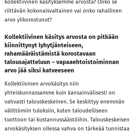
kollektiivinen käsityksemme arvosta? Onko se
riittävän kokonaisvaltainen vai onko rahallinen
arvo ylikorostunut?
Kollektiivinen käsitys arvosta on pitkään
kiinnittynyt lyhytjänteiseen,
rahamääräistämistä korostavaan
talousajatteluun – vapaaehtoistoiminnan
arvo jää siksi katveeseen
Kollektiivinen arvokäsitys niin
yhteiskunnassamme kuin kansainvälisesti on
vahvasti talouskeskeinen. Se keskittyy enemmän
välittömiin tuloksiin, kuten taloudelliseen
tuottoon tai kustannussäästöihin. Talouskeskeisen
arvokäsityksen ollessa vahva on tärkeää tunnistaa