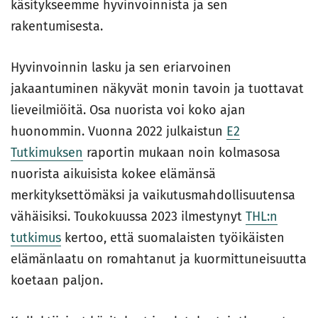
käsitykseemme hyvinvoinnista ja sen
rakentumisesta.
Hyvinvoinnin lasku ja sen eriarvoinen
jakaantuminen näkyvät monin tavoin ja tuottavat
lieveilmiöitä. Osa nuorista voi koko ajan
huonommin. Vuonna 2022 julkaistun
E2
Tutkimuksen
raportin mukaan noin kolmasosa
nuorista aikuisista kokee elämänsä
merkityksettömäksi ja vaikutusmahdollisuutensa
vähäisiksi. Toukokuussa 2023 ilmestynyt
THL:n
tutkimus
kertoo, että suomalaisten työikäisten
elämänlaatu on romahtanut ja kuormittuneisuutta
koetaan paljon.