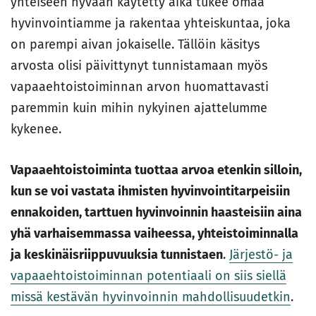
yhteiseen hyvään käytetty aika tukee omaa
hyvinvointiamme ja rakentaa yhteiskuntaa, joka
on parempi aivan jokaiselle. Tällöin käsitys
arvosta olisi päivittynyt tunnistamaan myös
vapaaehtoistoiminnan arvon huomattavasti
paremmin kuin mihin nykyinen ajattelumme
kykenee.
Vapaaehtoistoiminta tuottaa arvoa etenkin silloin,
kun se voi vastata ihmisten hyvinvointitarpeisiin
ennakoiden, tarttuen hyvinvoinnin haasteisiin aina
yhä varhaisemmassa vaiheessa, yhteistoiminnalla
ja keskinäisriippuvuuksia tunnistaen
.
Järjestö- ja
vapaaehtoistoiminnan potentiaali on siis siellä
missä kestävän hyvinvoinnin mahdollisuudetkin
.