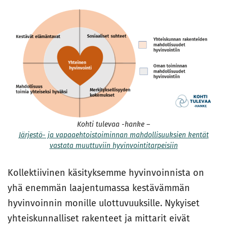
Kohti tulevaa -hanke –
Järjestö- ja vapaaehtoistoiminnan mahdollisuuksien kentät
vastata muuttuviin hyvinvointitarpeisiin
Kollektiivinen käsityksemme hyvinvoinnista on
yhä enemmän laajentumassa kestävämmän
hyvinvoinnin monille ulottuvuuksille. Nykyiset
yhteiskunnalliset rakenteet ja mittarit eivät