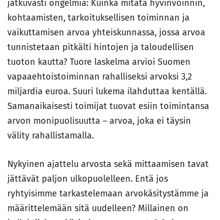
jatkuvasti ongelmia: Kuinka mitata hyvinvoinnin,
kohtaamisten, tarkoituksellisen toiminnan ja
vaikuttamisen arvoa yhteiskunnassa, jossa arvoa
tunnistetaan pitkälti hintojen ja taloudellisen
tuoton kautta? Tuore laskelma arvioi Suomen
vapaaehtoistoiminnan rahalliseksi arvoksi 3,2
miljardia euroa. Suuri lukema ilahduttaa kentällä.
Samanaikaisesti toimijat tuovat esiin toimintansa
arvon monipuolisuutta – arvoa, joka ei täysin
välity rahallistamalla.
Nykyinen ajattelu arvosta sekä mittaamisen tavat
jättävät paljon ulkopuolelleen. Entä jos
ryhtyisimme tarkastelemaan arvokäsitystämme ja
määrittelemään sitä uudelleen? Millainen on