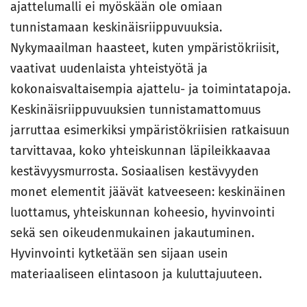
ajattelumalli ei myöskään ole omiaan
tunnistamaan keskinäisriippuvuuksia.
Nykymaailman haasteet, kuten ympäristökriisit,
vaativat uudenlaista yhteistyötä ja
kokonaisvaltaisempia ajattelu- ja toimintatapoja.
Keskinäisriippuvuuksien tunnistamattomuus
jarruttaa esimerkiksi ympäristökriisien ratkaisuun
tarvittavaa, koko yhteiskunnan läpileikkaavaa
kestävyysmurrosta. Sosiaalisen kestävyyden
monet elementit jäävät katveeseen: keskinäinen
luottamus, yhteiskunnan koheesio, hyvinvointi
sekä sen oikeudenmukainen jakautuminen.
Hyvinvointi kytketään sen sijaan usein
materiaaliseen elintasoon ja kuluttajuuteen.