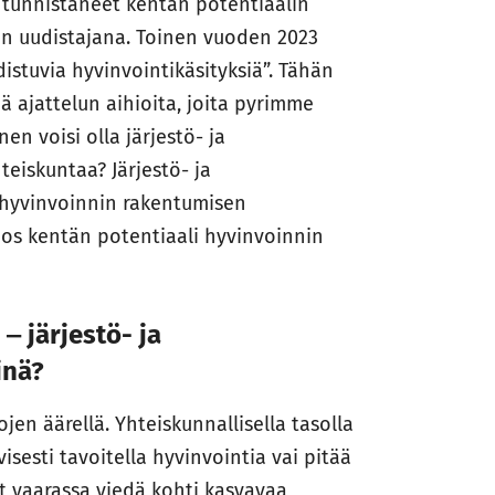
tunnistaneet kentän potentiaalin
en uudistajana. Toinen vuoden 2023
tuvia hyvinvointikäsityksiä”. Tähän
iä ajattelun aihioita, joita pyrimme
n voisi olla järjestö- ja
eiskuntaa? Järjestö- ja
 hyvinvoinnin rakentumisen
jos kentän potentiaali hyvinvoinnin
‒ järjestö- ja
inä?
en äärellä. Yhteiskunnallisella tasolla
sesti tavoitella hyvinvointia vai pitää
at vaarassa viedä kohti kasvavaa