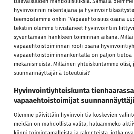
tulevaisuuden mahdollisuuksia. Samalla olemme 
hyvinvoinnin rakentajana ja hyvinvointikäsityst
teemoistamme onkin “Vapaaehtoisuus osana uudis
tekstiin olemme tiivistäneet hyvinvointiin liittyv
syventämään hankkeen toiminnan aikana. Millaine
vapaaehtoistoiminnan rooli osana hyvinvointiyht
vapaaehtoistoiminnankentällä on paljon tietoa
mekanismeista. Millainen yhteiskuntamme olisi, 
suunnannäyttäjänä toteutuisi?
Hyvinvointiyhteiskunta tienhaarassa 
vapaaehtoistoimijat suunnannäyttäj
Olemme päivittäin hyvinvointia koskevien valintoj
meidän on mahdollista valita, haluammeko aktiivi
kiinni toimintamalleista ja rakenteista, jotka ov