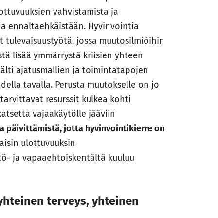
ottuvuuksien vahvistamista ja
a ennaltaehkäistään. Hyvinvointia
t tulevaisuustyötä, jossa muutosilmiöihin
tä lisää ymmärrystä kriisien yhteen
kälti ajatusmallien ja toimintatapojen
della tavalla. Perusta muutokselle on jo
arvittavat resurssit kulkea kohti
katsetta vajaakäytölle jääviin
päivittämistä, jotta hyvinvointikierre on
laisin ulottuvuuksin
tö- ja vapaaehtoiskentältä kuuluu
yhteinen terveys, yhteinen