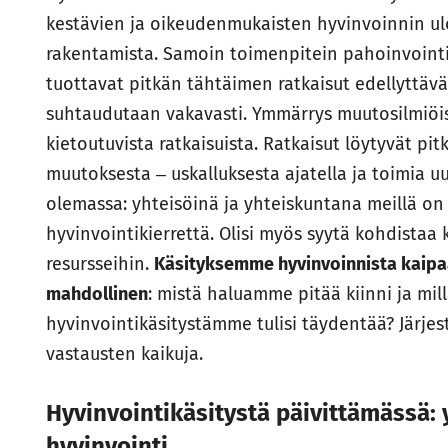
kestävien ja oikeudenmukaisten hyvinvoinnin ul
rakentamista. Samoin toimenpitein pahoinvointi
tuottavat pitkän tähtäimen ratkaisut edellyttävä
suhtaudutaan vakavasti. Ymmärrys muutosilmiöis
kietoutuvista ratkaisuista. Ratkaisut löytyvät pit
muutoksesta ‒ uskalluksesta ajatella ja toimia uu
olemassa: yhteisöinä ja yhteiskuntana meillä on t
hyvinvointikierrettä. Olisi myös syytä kohdistaa 
resursseihin.
Käsityksemme hyvinvoinnista kaipaa 
mahdollinen
: mistä haluamme pitää kiinni ja mil
hyvinvointikäsitystämme tulisi täydentää? Järjes
vastausten kaikuja.
Hyvinvointikäsitystä päivittämässä: 
hyvinvointi