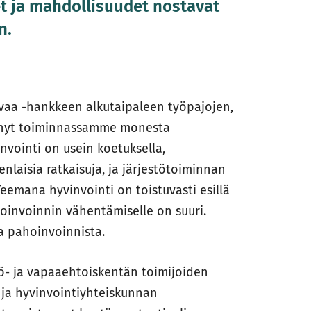
et ja mahdollisuudet nostavat
n.
evaa -hankkeen alkutaipaleen työpajojen,
tynyt toiminnassamme monesta
vointi on usein koetuksella,
laisia ratkaisuja, ja järjestötoiminnan
emana hyvinvointi on toistuvasti esillä
oinvoinnin vähentämiselle on suuri.
a pahoinvoinnista.
tö- ja vapaaehtoiskentän toimijoiden
 ja hyvinvointiyhteiskunnan