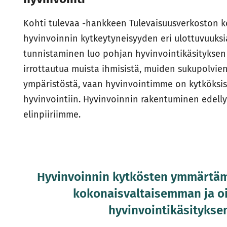
Kohti tulevaa -hankkeen Tulevaisuusverkoston 
hyvinvoinnin kytkeytyneisyyden eri ulottuvuuks
tunnistaminen luo pohjan hyvinvointikäsityksen 
irrottautua muista ihmisistä, muiden sukupolvien 
ympäristöstä, vaan hyvinvointimme on kytköksi
hyvinvointiin. Hyvinvoinnin rakentuminen edellyt
elinpiiriimme.
Hyvinvoinnin kytkösten ymmärtäm
kokonaisvaltaisemman ja
hyvinvointikäsitykse