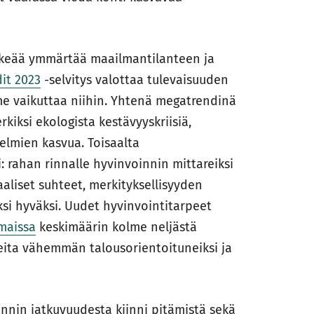
ärkeää ymmärtää maailmantilanteen ja
it 2023
-selvitys valottaa tulevaisuuden
me vaikuttaa niihin. Yhtenä megatrendinä
iksi ekologista kestävyyskriisiä,
lmien kasvua. Toisaalta
 rahan rinnalle hyvinvoinnin mittareiksi
aliset suhteet, merkityksellisyyden
si hyväksi. Uudet hyvinvointitarpeet
maissa
keskimäärin kolme neljästä
teita vähemmän talousorientoituneiksi ja
nnin jatkuvuudesta kiinni pitämistä sekä