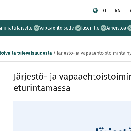
FI
EN
Ammattilaiselle
Vapaaehtoiselle
Jäsenille
Aineistoa
 toiveita tulevaisuudesta
/
Järjestö- ja vapaaehtoistoiminta 
Järjestö- ja vapaaehtoistoimi
eturintamassa