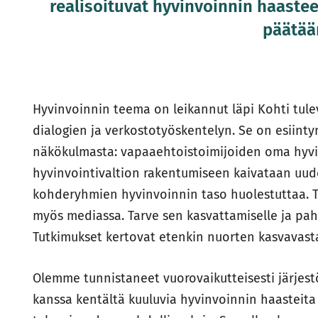
realisoituvat hyvinvoinnin haaste
päätää
Hyvinvoinnin teema on leikannut läpi Kohti tul
dialogien ja verkostotyöskentelyn. Se on esiin
näkökulmasta: vapaaehtoistoimijoiden oma hyvin
hyvinvointivaltion rakentumiseen kaivataan uuden
kohderyhmien hyvinvoinnin taso huolestuttaa. Te
myös mediassa. Tarve sen kasvattamiselle ja pah
Tutkimukset kertovat etenkin nuorten kasvavast
Olemme tunnistaneet vuorovaikutteisesti järjes
kanssa kentältä kuuluvia hyvinvoinnin haasteita