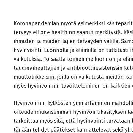
Koronapandemian myötä esimerkiksi käsiteparit
terveys eli one health on saanut merkitystä. Käsi
ihmisten ja muiden lajien terveyden välillä. Sam
hyvinvointi. Luonnolla ja eläimillä on tutkitusti
vaikutuksia. Toisaalta toimemme luonnon ja eläi
taudinaiheuttajien ja antibioottiresistenssin ku
muuttoliikkeisiin, joilla on vaikutusta meidän ka
myös hyvinvoinnin tavoitteleminen on kaikkien 
Hyvinvoinnin kytkösten ymmärtäminen mahdolli
oikeudenmukaisemman hyvinvointikäsityksen laa
tarkoittaa myös sitä, että hyvinvointi turvataan
tänään tehdyt päätökset kannattelevat sekä yh