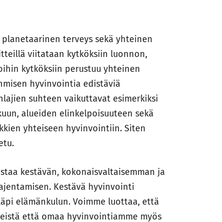
 planetaarinen terveys sekä yhteinen
tteillä viitataan kytköksiin luonnon,
oihin kytköksiin perustuu yhteinen
 ihmisen hyvinvointia edistäviä
nlajien suhteen vaikuttavat esimerkiksi
lkuun, alueiden elinkelpoisuuteen sekä
ikkien yhteiseen hyvinvointiin. Siten
etu.
staa kestävän, kokonaisvaltaisemman ja
jentamisen. Kestävä hyvinvointi
 läpi elämänkulun. Voimme luottaa, että
teistä että omaa hyvinvointiamme myös