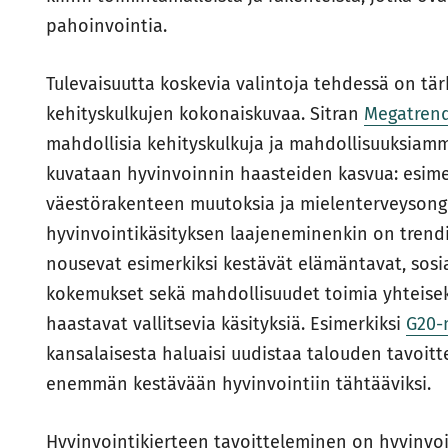
pahoinvointia.
Tulevaisuutta koskevia valintoja tehdessä on t
kehityskulkujen kokonaiskuvaa. Sitran
Megatrend
mahdollisia kehityskulkuja ja mahdollisuuksiam
kuvataan hyvinvoinnin haasteiden kasvua: esimerk
väestörakenteen muutoksia ja mielenterveysonge
hyvinvointikäsityksen laajeneminenkin on trendi:
nousevat esimerkiksi kestävät elämäntavat, sosia
kokemukset sekä mahdollisuudet toimia yhteisek
haastavat vallitsevia käsityksiä. Esimerkiksi
G20-
kansalaisesta haluaisi uudistaa talouden tavoit
enemmän kestävään hyvinvointiin tähtääviksi.
Hyvinvointikierteen tavoitteleminen on hyvinvoi