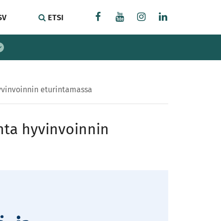
SV
ETSI
hyvinvoinnin eturintamassa
nta hyvinvoinnin