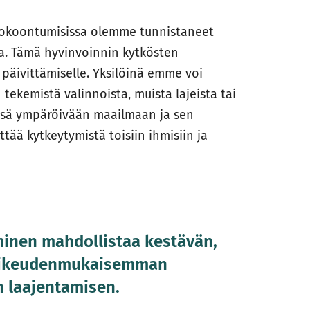
kokoontumisissa olemme tunnistaneet
ia. Tämä hyvinvoinnin kytkösten
päivittämiselle. Yksilöinä emme voi
tekemistä valinnoista, muista lajeista tai
ssä ympäröivään maailmaan ja sen
tää kytkeytymistä toisiin ihmisiin ja
inen mahdollistaa kestävän,
 oikeudenmukaisemman
n laajentamisen.