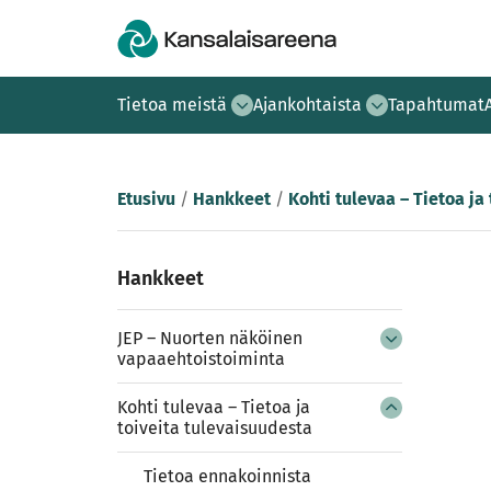
Tietoa meistä
Ajankohtaista
Tapahtumat
Etusivu
/
Hankkeet
/
Kohti tulevaa – Tietoa ja
Hankkeet
JEP – Nuorten näköinen
vapaaehtoistoiminta
Kohti tulevaa – Tietoa ja
toiveita tulevaisuudesta
Tietoa ennakoinnista