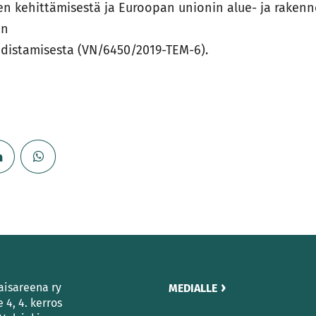
en kehittämisestä ja Euroopan unionin alue- ja rakenn
an
distamisesta (VN/6450/2019-TEM-6).
aisareena ry
MEDIALLE
e 4, 4. kerros