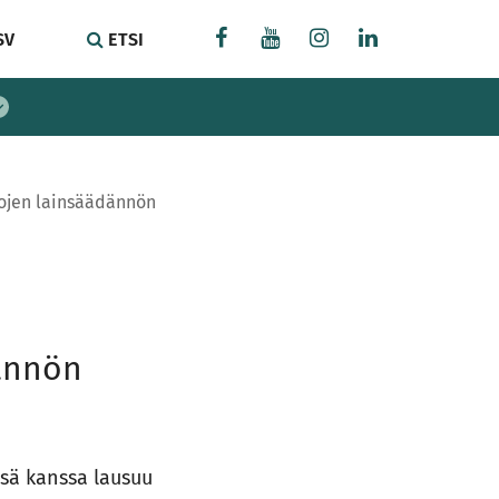
SV
ETSI
ojen lainsäädännön
ännön
nsä kanssa lausuu