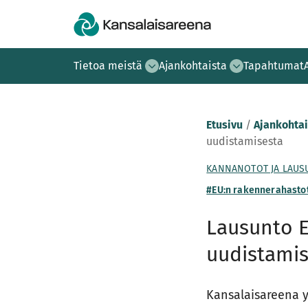
Tietoa meistä
Ajankohtaista
Tapahtumat
Etusivu
/
Ajankohtai
uudistamisesta
KANNANOTOT JA LAU
#EU:n rakennerahasto
Lausunto 
uudistamis
Kansalaisareena y