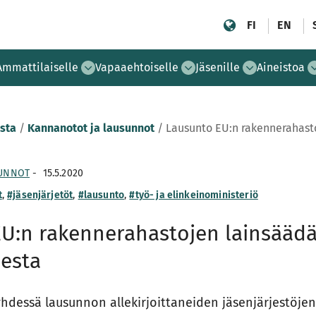
FI
EN
Ammattilaiselle
Vapaaehtoiselle
Jäsenille
Aineistoa
sta
/
Kannanotot ja lausunnot
/
Lausunto EU:n rakennerahast
SUNNOT
-
15.5.2020
t
,
#jäsenjärjetöt
,
#lausunto
,
#työ- ja elinkeinoministeriö
EU:n rakennerahastojen lainsääd
esta
hdessä lausunnon allekirjoittaneiden jäsenjärjestöje