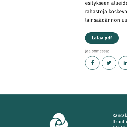
esitykseen alueid
rahastoja koskev
lainsäädännön uu
Lataa pdf
Jaa somessa:
Kansal
Ilkanti