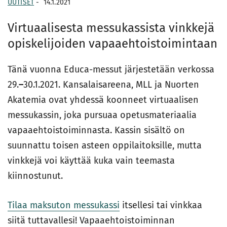
UUTISET
-
14.1.2021
Virtuaalisesta messukassista vinkkejä
opiskelijoiden vapaaehtoistoimintaan
Tänä vuonna Educa-messut järjestetään verkossa
29.
–
30.1.2021. Kansalaisareena, MLL ja Nuorten
Akatemia ovat yhdessä koonneet virtuaalisen
messukassin, joka pursuaa opetusmateriaalia
vapaaehtoistoiminnasta. Kassin sisältö on
suunnattu toisen asteen oppilaitoksille, mutta
vinkkejä voi käyttää kuka vain teemasta
kiinnostunut.
Tilaa maksuton messukassi
itsellesi tai vinkkaa
siitä tuttavallesi! Vapaaehtoistoiminnan