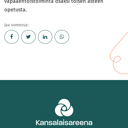
vapaaehtoistoiminta osaksi toisen asteen
opetusta.
Jaa somessa: