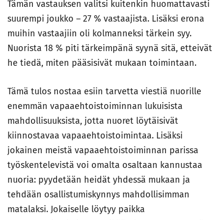
Tämän vastauksen valitsi kuitenkin huomattavasti
suurempi joukko – 27 % vastaajista. Lisäksi erona
muihin vastaajiin oli kolmanneksi tärkein syy.
Nuorista 18 % piti tärkeimpänä syynä sitä, etteivät
he tiedä, miten pääsisivät mukaan toimintaan.
Tämä tulos nostaa esiin tarvetta viestiä nuorille
enemmän vapaaehtoistoiminnan lukuisista
mahdollisuuksista, jotta nuoret löytäisivät
kiinnostavaa vapaaehtoistoimintaa. Lisäksi
jokainen meistä vapaaehtoistoiminnan parissa
työskentelevistä voi omalta osaltaan kannustaa
nuoria: pyydetään heidät yhdessä mukaan ja
tehdään osallistumiskynnys mahdollisimman
matalaksi. Jokaiselle löytyy paikka