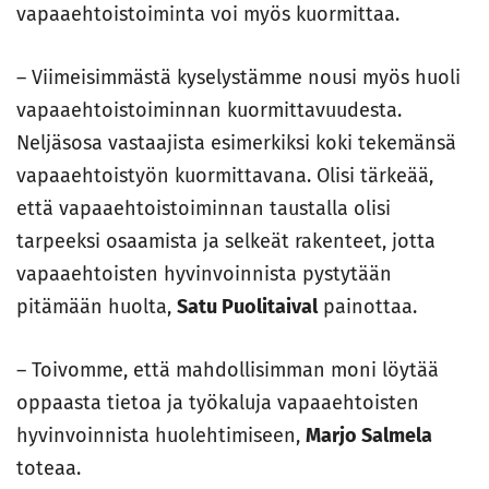
vapaaehtoistoiminta voi myös kuormittaa.
– Viimeisimmästä kyselystämme nousi myös huoli
vapaaehtoistoiminnan kuormittavuudesta.
Neljäsosa vastaajista esimerkiksi koki tekemänsä
vapaaehtoistyön kuormittavana. Olisi tärkeää,
että vapaaehtoistoiminnan taustalla olisi
tarpeeksi osaamista ja selkeät rakenteet, jotta
vapaaehtoisten hyvinvoinnista pystytään
pitämään huolta,
Satu Puolitaival
painottaa.
– Toivomme, että mahdollisimman moni löytää
oppaasta tietoa ja työkaluja vapaaehtoisten
hyvinvoinnista huolehtimiseen,
Marjo Salmela
toteaa.