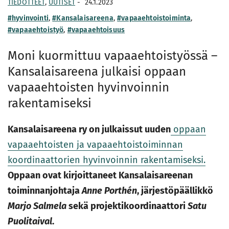
TIEDOTTEET
,
UUTISET
-
24.1.2023
#hyvinvointi
,
#Kansalaisareena
,
#vapaaehtoistoiminta
,
#vapaaehtoistyö
,
#vapaaehtoisuus
Moni kuormittuu vapaaehtoistyössä –
Kansalaisareena julkaisi oppaan
vapaaehtoisten hyvinvoinnin
rakentamiseksi
Kansalaisareena ry on julkaissut uuden
oppaan
vapaaehtoisten ja vapaaehtoistoiminnan
koordinaattorien hyvinvoinnin rakentamiseksi.
Oppaan ovat kirjoittaneet Kansalaisareenan
toiminnanjohtaja
Anne Porthén
, järjestöpäällikkö
Marjo Salmela
sekä projektikoordinaattori
Satu
Puolitaival
.