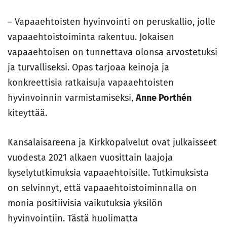
– Vapaaehtoisten hyvinvointi on peruskallio, jolle
vapaaehtoistoiminta rakentuu. Jokaisen
vapaaehtoisen on tunnettava olonsa arvostetuksi
ja turvalliseksi. Opas tarjoaa keinoja ja
konkreettisia ratkaisuja vapaaehtoisten
hyvinvoinnin varmistamiseksi,
Anne Porthén
kiteyttää.
Kansalaisareena ja Kirkkopalvelut ovat julkaisseet
vuodesta 2021 alkaen vuosittain laajoja
kyselytutkimuksia vapaaehtoisille. Tutkimuksista
on selvinnyt, että vapaaehtoistoiminnalla on
monia positiivisia vaikutuksia yksilön
hyvinvointiin. Tästä huolimatta