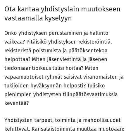
Ota kantaa yhdistyslain muutokseen
vastaamalla kyselyyn
Onko yhdistyksen perustaminen ja hallinto
vaikeaa? Pitäisikö yhdistyksen rekisteröintiä,
rekisteristä poistumista ja päätöksentekoa
helpottaa? Miten jäsenviestintä ja jäsenen
tiedonsaantioikeus tulisi hoitaa? Miten
vapaamuotoiset ryhmät saisivat viranomaisten ja
tukijoiden hyväksynnän helposti? Tulisiko
pienimpien yhdistysten tilinpäätösvaatimuksia
keventää?
Yhdistysten tarpeet, toiminta ja mahdollisuudet
kehittyvät. Kansalaistoiminta muuttaa muotoaan;