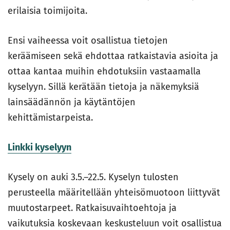
erilaisia toimijoita.
Ensi vaiheessa voit osallistua tietojen
keräämiseen sekä ehdottaa ratkaistavia asioita ja
ottaa kantaa muihin ehdotuksiin vastaamalla
kyselyyn. Sillä kerätään tietoja ja näkemyksiä
lainsäädännön ja käytäntöjen
kehittämistarpeista.
Linkki kyselyyn
Kysely on auki 3.5.–22.5. Kyselyn tulosten
perusteella määritellään yhteisömuotoon liittyvät
muutostarpeet. Ratkaisuvaihtoehtoja ja
vaikutuksia koskevaan keskusteluun voit osallistua