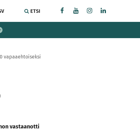
SV
ETSI
20 vapaaehtoiseksi
0
non vastaanotti
t