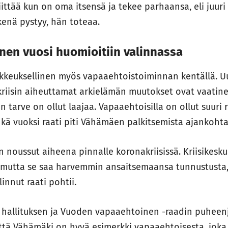
ittää kun on oma itsensä ja tekee parhaansa, eli juuri
kenä pystyy, hän toteaa.
nen vuosi huomioitiin valinnassa
ikkeuksellinen myös vapaaehtoistoiminnan kentällä. 
kriisin aiheuttamat arkielämän muutokset ovat vaatine
 tarve on ollut laajaa. Vapaaehtoisilla on ollut suuri r
inkä vuoksi raati piti Vähämäen palkitsemista ajankohta
n noussut aiheena pinnalle koronakriisissä. Kriisikesk
ä, mutta se saa harvemmin ansaitsemaansa tunnustusta
innut raati pohtii.
 hallituksen ja Vuoden vapaaehtoinen -raadin puheen
ttä Vähämäki on hyvä esimerkki vapaaehtoisesta, joka