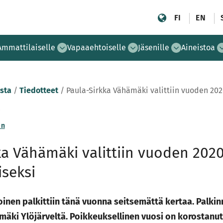
FI
EN
Ammattilaiselle
Vapaaehtoiselle
Jäsenille
Aineistoa
sta
/
Tiedotteet
/
Paula-Sirkka Vähämäki valittiin vuoden 20
0
en
ka Vähämäki valittiin vuoden 202
seksi
nen palkittiin tänä vuonna seitsemättä kertaa. Palkin
mäki Ylöjärveltä. Poikkeuksellinen vuosi on korostanu