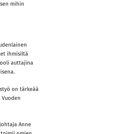
 sen mihin
Uudenlainen
et ihmisiltä
ooli auttajina
isena.
ustyö on tärkeää
, Vuoden
johtaja Anne
 toimii omien