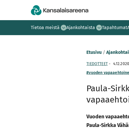
Tietoa meistä
Ajankohtaista
Tapahtumat
Etusivu
/
Ajankohtai
TIEDOTTEET
-
4.12.202
#vuoden vapaaehtoin
Paula-Sirk
vapaaehtoi
Vuoden vapaaehtoi
Paula-Sirkka Vähä