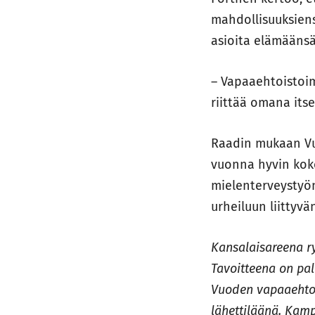
mahdollisuuksiens
asioita elämäänsä
– Vapaaehtoistoim
riittää omana its
Raadin mukaan Vu
vuonna hyvin koko
mielenterveystyön
urheiluun liittyv
Kansalaisareena r
Tavoitteena on pal
Vuoden vapaaehtoi
lähettiläänä. Kamp