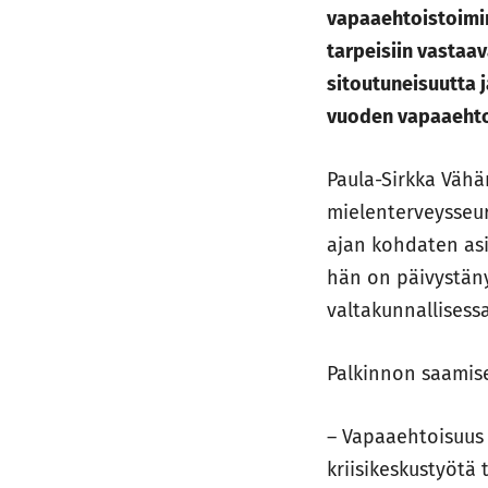
vapaaehtoistoimin
tarpeisiin vastaa
sitoutuneisuutta 
vuoden vapaaehto
Paula-Sirkka Väh
mielenterveysseur
ajan kohdaten asi
hän on päivystäny
valtakunnallisess
Palkinnon saamis
– Vapaaehtoisuus 
kriisikeskustyötä