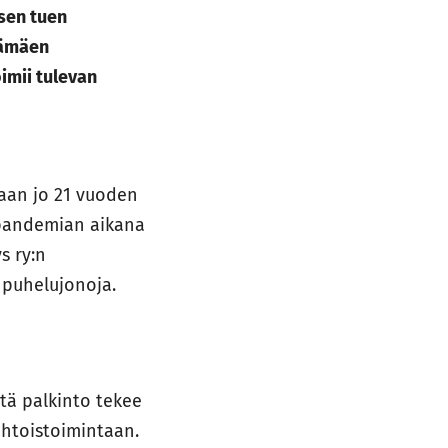
isen tuen
hämäen
imii tulevan
taan jo 21 vuoden
-pandemian aikana
s ry:n
 puhelujonoja.
ttä palkinto tekee
ehtoistoimintaan.