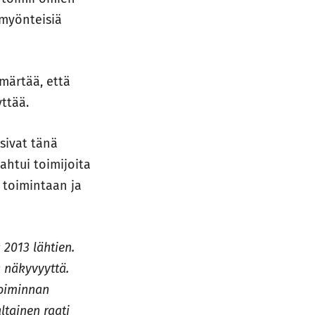
 myönteisiä
märtää, että
ttää.
sivat tänä
htui toimijoita
 toimintaan ja
2013 lähtien.
a näkyvyyttä.
toiminnan
ltainen raati