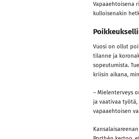
Vapaaehtoisena ri
kulloisenakin het
Poikkeukselli
Vuosi on ollut po
tilanne ja korona
sopeutumista. Tuen
kriisin aikana, m
– Mielenterveys o
ja vaativaa työt
vapaaehtoisen val
Kansalaisareenan
Porthén kertoo, e