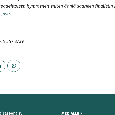
apaaehtoisen kymmenen eniten ääniä saaneen finalistin 
njasta
.
044 547 3739
aisareena ry
MEDIALLE