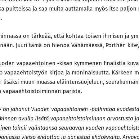
a puitteissa ja saa muita auttamalla myös itse paljon
.
innassa on tärkeää, että kohtaa toisen ihmisen ja ym
enään. Juuri tämä on hienoa Vähämäessä, Porthén kitey
oden vapaaehtoinen -kisan kymmenen finalistia kuva
 vapaaehtoistyön kirjoa ja moninaisuutta. Kärkeen ma
 lisäksi muun muassa eläintensuojeluun, seurakunnan
än vapaaehtoistoiminnan parista.
y on jakanut Vuoden vapaaehtoinen -palkintoa vuodesta 
kinnon avulla lisätä vapaaehtoistoiminnan arvostusta j
nen toimii valintaansa seuraavan vuoden vapaaehtois
anjassa yleisö ehdottaa ja äänestää ehdokkaita. Arvova