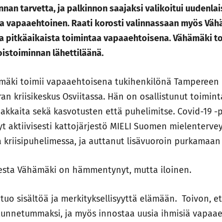
nan tarvetta, ja palkinnon saajaksi valikoitui uudenla
va vapaaehtoinen.
Raati korosti valinnassaan myös Vä
ja pitkäaikaista toimintaa vapaaehtoisena. Vähämäki to
istoiminnan lähettiläänä.
ämäki toimii vapaaehtoisena tukihenkilönä Tampereen
an kriisikeskus Osviitassa. Hän on osallistunut toimin
akkaita sekä kasvotusten että puhelimitse. Covid-19 
t aktiivisesti kattojärjestö MIELI Suomen mielentervey
a kriisipuhelimessa, ja auttanut lisävuoroin purkamaan
esta Vähämäki on hämmentynyt, mutta iloinen.
tuo sisältöä ja merkityksellisyyttä elämään. Toivon, e
 tunnetummaksi, ja myös innostaa uusia ihmisiä vapaa