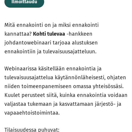
Ilmoittaudu
Mitä ennakointi on ja miksi ennakointi
kannattaa?
Kohti tulevaa
-hankkeen
johdantowebinaari tarjoaa alustuksen
ennakointiin ja tulevaisuusajatteluun.
Webinaarissa käsitellään ennakointia ja
tulevaisuusajattelua käytännönläheisesti, ohjaten
niiden toimeenpanemiseen omassa yhteisössäsi.
Kuulet perusteet siitä, kuinka ennakointia voidaan
valjastaa tukemaan ja kasvattamaan järjestö- ja
vapaaehtoistoimintaa.
Tilaisuudessa puhuvat: