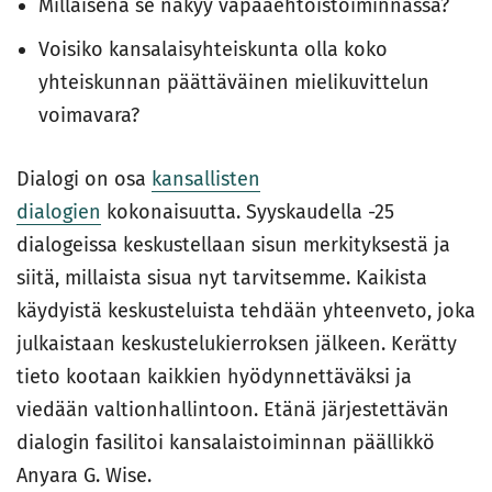
Millaisena se näkyy vapaaehtoistoiminnassa?
Voisiko kansalaisyhteiskunta olla koko
yhteiskunnan päättäväinen mielikuvittelun
voimavara?
Dialogi on osa
kansallisten
dialogien
kokonaisuutta. Syyskaudella -25
dialogeissa keskustellaan sisun merkityksestä ja
siitä, millaista sisua nyt tarvitsemme. Kaikista
käydyistä keskusteluista tehdään yhteenveto, joka
julkaistaan keskustelukierroksen jälkeen. Kerätty
tieto kootaan kaikkien hyödynnettäväksi ja
viedään valtionhallintoon. Etänä järjestettävän
dialogin fasilitoi kansalaistoiminnan päällikkö
Anyara G. Wise.