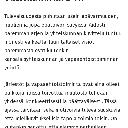
Tulevaisuudesta puhutaan usein epävarmuuden,
huolien ja jopa epätoivon sävyissä. Aidosti
paremman arjen ja yhteiskunnan kuvittelu tuntuu
monesti vaikealta. Juuri tällaiset visiot
paremmasta ovat kuitenkin
kansalaisyhteiskunnan ja vapaaehtoistoiminnan
ydintä.
Järjestöt ja vapaaehtoistoiminta ovat aina olleet
paikkoja, joissa toivottua muutosta tehdään
yhdessä, konkreettisesti ja päättäväisesti. Tässä
ajassa tarvitaan sekä motivoivia tulevaisuuskuvia
että mielikuvituksellisia tapoja toimia toisin. On
kuitenkin sanottu, että elämme parhaillaan