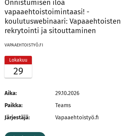
Onnistumisen iloa
vapaaehtoistoimintaasi! -
koulutuswebinaari: Vapaaehtoisten
rekrytointi ja sitouttaminen
VAPAAEHTOISTYÖ.FI
Lokakuu
29
Aika:
29.10.2026
Paikka:
Teams
Järjestäjä:
Vapaaehtoistyö.fi