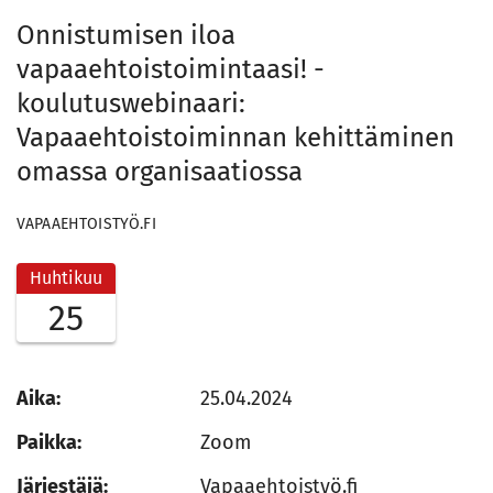
Onnistumisen iloa
vapaaehtoistoimintaasi! -
koulutuswebinaari:
Vapaaehtoistoiminnan kehittäminen
omassa organisaatiossa
VAPAAEHTOISTYÖ.FI
Huhtikuu
25
Aika:
25.04.2024
Paikka:
Zoom
Järjestäjä:
Vapaaehtoistyö.fi