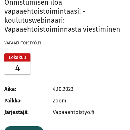
Onnistumisen iloa
vapaaehtoistoimintaasi! -
koulutuswebinaari:
Vapaaehtoistoiminnasta viestiminen
VAPAAEHTOISTYÖ.FI
Lokakuu
4
Aika:
4.10.2023
Paikka:
Zoom
Järjestäjä:
Vapaaehtoistyö.fi