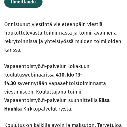
Ilmoittaudu
Onnistunut viestintä vie eteenpäin viestiä
houkuttelevasta toiminnasta ja toimii avaimena
rekrytoinnissa ja yhteistyössä muiden toimijoiden
kanssa.
Vapaaehtoistyö.fi-palvelun lokakuun
koulutuswebinaarissa
4.10. klo 13-
14:30
syvennytään vapaaehtoistoiminnasta
viestimiseen. Kouluttajana toimii
Vapaaehtoistyö.fi-palvelun suunnittelija
Elisa
Huuhka
Kirkkopalvelut ry:stä.
Koulutus on kaikille avoin ja maksuton. Tervetuloa