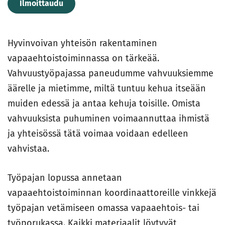
Ilmoittaudu
Hyvinvoivan yhteisön rakentaminen
vapaaehtoistoiminnassa on tärkeää.
Vahvuustyöpajassa paneudumme vahvuuksiemme
äärelle ja mietimme, miltä tuntuu kehua itseään
muiden edessä ja antaa kehuja toisille. Omista
vahvuuksista puhuminen voimaannuttaa ihmistä
ja yhteisössä tätä voimaa voidaan edelleen
vahvistaa.
Työpajan lopussa annetaan
vapaaehtoistoiminnan koordinaattoreille vinkkejä
työpajan vetämiseen omassa vapaaehtois- tai
työporukassa. Kaikki materiaalit löytyvät