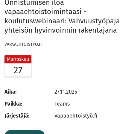
Onnistumisen iloa
vapaaehtoistoimintaasi -
koulutuswebinaari: Vahvuustyöpaja
yhteisön hyvinvoinnin rakentajana
VAPAAEHTOISTYÖ.FI
Marraskuu
27
Aika:
27.11.2025
Paikka:
Teams
Järjestäjä:
Vapaaehtoistyö.fi