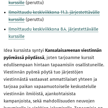
kurssill
e
(peruttu)
Ilmoittaudu keskiviikkona 11.3. järjestettävälle
kurssille
(peruttu)
Ilmoittaudu keskiviikkona 8.4. järjestettävälle
kurssille
Idea kurssista syntyi
Kansalaisareenan viestinnän
pyöreässä pöydässä
, joten tarjoamme kurssit
edullisempaan hintaan tapaamisiin osallistuneille.
Viestinnän pyöreä pöytä tuo järjestöjen
viestinnästä vastaavat ammattilaiset yhteen ja
tarjoaa paikan vapaamuotoiselle keskustelulle
viestinnän ilmiöistä, ajankohtaisista
kampanjoista, sekä mahdollisuuden neuvojen