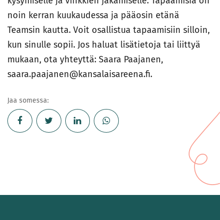
kysymiselle ja vinkkien jakamiselle. Tapaamisia on
noin kerran kuukaudessa ja pääosin etänä
Teamsin kautta. Voit osallistua tapaamisiin silloin,
kun sinulle sopii. Jos haluat lisätietoja tai liittyä
mukaan, ota yhteyttä: Saara Paajanen,
saara.paajanen@kansalaisareena.fi.
Jaa somessa: