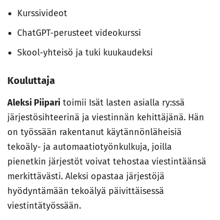
Kurssivideot
ChatGPT-perusteet videokurssi
Skool-yhteisö ja tuki kuukaudeksi
Kouluttaja
Aleksi Piipari
toimii Isät lasten asialla ry:ssä
järjestösihteerinä ja viestinnän kehittäjänä. Hän
on työssään rakentanut käytännönläheisiä
tekoäly- ja automaatiotyönkulkuja, joilla
pienetkin järjestöt voivat tehostaa viestintäänsä
merkittävästi. Aleksi opastaa järjestöjä
hyödyntämään tekoälyä päivittäisessä
viestintätyössään.