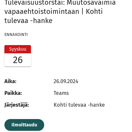
Tulevaisuustorstai: Muutosavaimia
vapaaehtoistoimintaan | Kohti
tulevaa -hanke
ENNAKOINTI
Syyskuu
26
Aika:
26.09.2024
Paikka:
Teams
Järjestäjä:
Kohti tulevaa -hanke
Ilmoittaudu