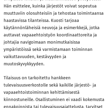
Hän esittelee, kuinka järjestöt voivat sopeutua
muuttuviin olosuhteisiin ja tehostaa toimintaansa
haastavissa tilanteissa. Kuosti tarjoaa
käytännönläheisiä neuvoja ja esimerkkejä, jotka
auttavat vapaaehtoistyön koordinaattoreita ja
johtajia navigoimaan monimutkaisissa
ympäristöissä sekä varmistamaan toiminnan
vaikuttavuuden, kestävyyden ja
muutoskyvykkyyden.
Tilaisuus on tarkoitettu hankkeen
tulevaisuusverkostolle sekä kaikille järjestö- ja
vapaaehtoistoiminnan kehittämisestä
kiinnostuneille. Osallistuminen ei vaadi kokemusta
ennakoinnista tai tulevaisuusajattelusta, tarvitset