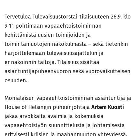
Tervetuloa Tulevaisuustorstai-tilaisuuteen 26.9. klo
9-11 pohtimaan vapaaehtoistoiminnan
kehittämistä uusien toimijoiden ja
toimintamuotojen näkökulmasta – sekä tietenkin
harjoittelemaan tulevaisuusajattelun ja
ennakoinnin taitoja. Tilaisuus sisältää
asiantuntijapuheenvuoron sekä vuorovaikutteisen
osuuden.
Monialaisen vapaaehtoistoiminnan asiantuntija ja
House of Helsingin puheenjohtaja
Artem Kuosti
jakaa arvokkaita avaimia ja kokemuksia
vapaaehtoistyön suunnittelusta ja johtamisesta
erityisesti kriisien ja maahanmuuton yhteydessä.