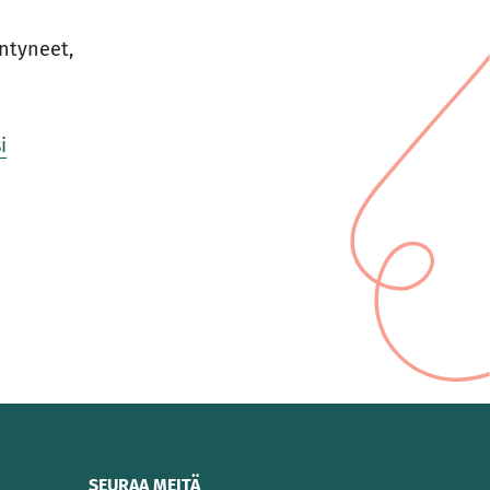
äntyneet,
i
SEURAA MEITÄ