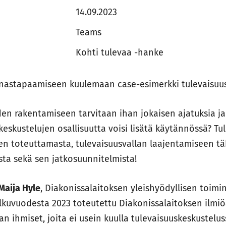
14.09.2023
Teams
Kohti tulevaa -hanke
unastapaamiseen kuulemaan case-esimerkki tulevaisuus
en rakentamiseen tarvitaan ihan jokaisen ajatuksia ja
keskustelujen osallisuutta voisi lisätä käytännössä? T
en toteuttamasta, tulevaisuusvallan laajentamiseen t
sta sekä sen jatkosuunnitelmista!
Maija Hyle
, Diakonissalaitoksen yleishyödyllisen toim
Alkuvuodesta 2023 toteutettu Diakonissalaitoksen ilmiö
n ihmiset, joita ei usein kuulla tulevaisuuskeskustelus