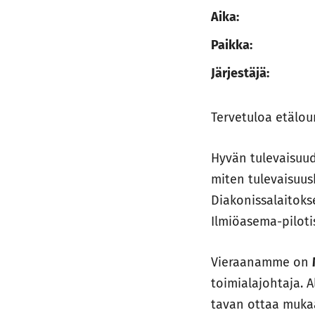
Aika:
Paikka:
Järjestäjä:
Tervetuloa etälo
Hyvän tulevaisuud
miten tulevaisuus
Diakonissalaitoks
Ilmiöasema-piloti
Vieraanamme on
toimialajohtaja. 
tavan ottaa mukaa