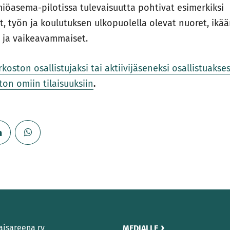
iöasema-pilotissa tulevaisuutta pohtivat esimerkiksi
, työn ja koulutuksen ulkopuolella olevat nuoret, ikä
 ja vaikeavammaiset.
koston osallistujaksi tai aktiivijäseneksi osallistuakses
ton omiin tilaisuuksiin
.
aisareena ry
MEDIALLE