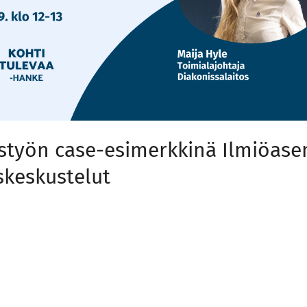
styön case-esimerkkinä Ilmiöas
skeskustelut