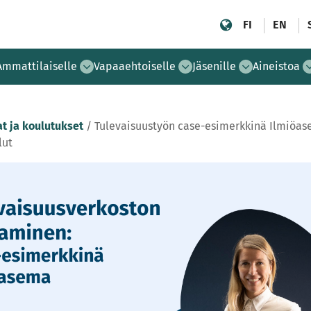
FI
EN
Ammattilaiselle
Vapaaehtoiselle
Jäsenille
Aineistoa
t ja koulutukset
/
Tulevaisuustyön case-esimerkkinä Ilmiöa
lut