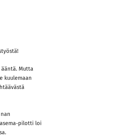
työstä!
 ääntä. Mutta
ule kuulemaan
ähtäävästä
innan
asema-pilotti loi
sa.