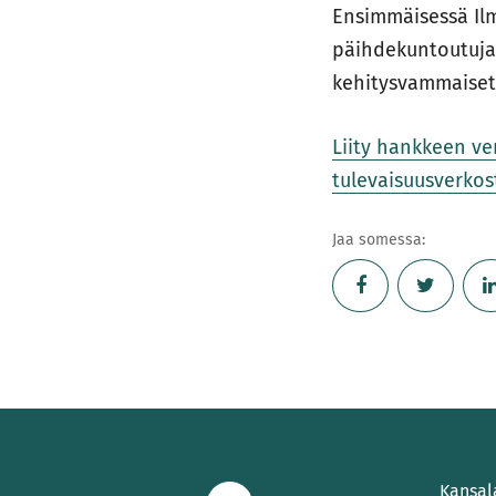
Ensimmäisessä Ilm
päihdekuntoutujat
kehitysvammaiset
Liity hankkeen ver
tulevaisuusverkos
Jaa somessa:
Kansal