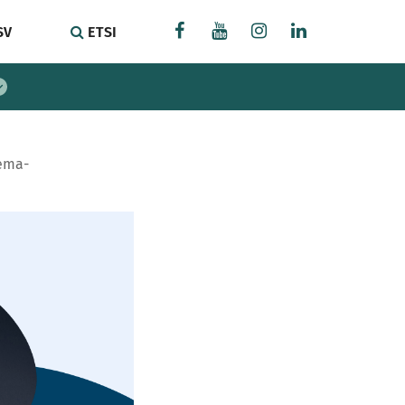
SV
ETSI
sema-