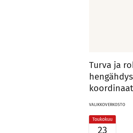
Turva ja r
hengähdys
koordinaat
VALIKKOVERKOSTO
Toukokuu
23