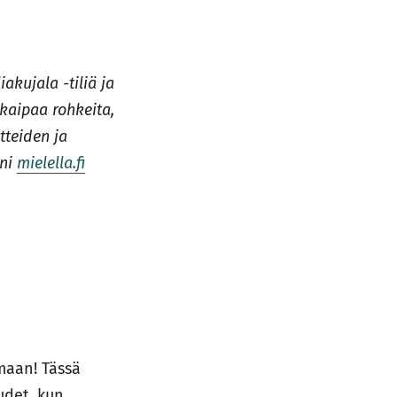
akujala -tiliä ja
 kaipaa rohkeita,
itteiden ja
ani
mielella.fi
maan! Tässä
udet, kun