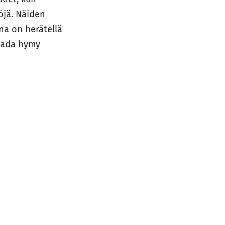
öjä. Näiden
ena on herätellä
saada hymy