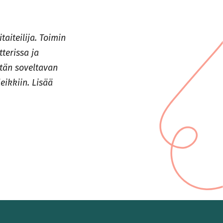
taiteilija. Toimin
terissa ja
ytän soveltavan
eikkiin. Lisää