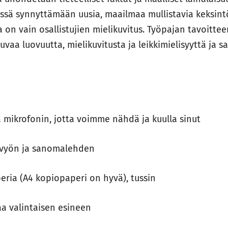
ä synnyttämään uusia, maailmaa mullistavia keksint
 on vain osallistujien mielikuvitus. Työpajan tavoitte
uvaa luovuutta, mielikuvitusta ja leikkimielisyyttä ja 
:
krofonin, jotta voimme nähdä ja kuulla sinut
yön ja sanomalehden
a (A4 kopiopaperi on hyvä), tussin
alintaisen esineen