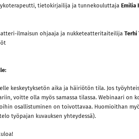
sykoterapeutti, tietokirjailija ja tunnekouluttaja
Emilia 
n
atteri-ilmaisun ohjaaja ja nukketeatteritaiteilija
Terhi
nöt
t
le:
elle keskeytyksetön aika ja häiriötön tila. Jos työyhte
ariin, voitte olla myös samassa tilassa. Webinaari on k
oihin osallistuminen on toivottavaa. Huomioithan myö
ettelo työpajan kuvauksen yhteydessä).
uloa!