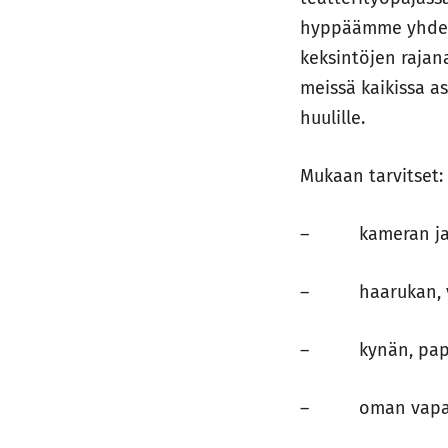
hyppäämme yhdess
keksintöjen rajana
meissä kaikissa as
huulille.
Mukaan tarvitset
– kameran ja mi
– haarukan, v
– kynän, paperi
– oman vapaa v