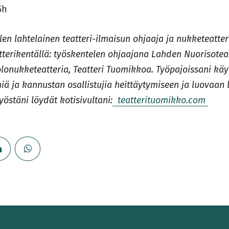
,5h
len
lahtelainen teatteri-ilmaisun ohjaaja ja nukketeatteri
tterikentällä: työskentelen ohjaajana Lahden Nuorisoteat
lonukketeatteria, Teatteri Tuomikkoa. Työpajoissani kä
iä ja kannustan osallistujia heittäytymiseen ja luovaan l
yöstäni löydät kotisivultani:
teatterituomikko.com