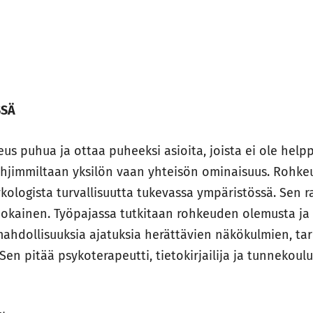
SSÄ
eus puhua ja ottaa puheeksi asioita, joista ei ole hel
hjimmiltaan yksilön vaan yhteisön ominaisuus. Rohkeu
ykologista turvallisuutta tukevassa ympäristössä. Sen
 jokainen. Työpajassa tutkitaan rohkeuden olemusta ja 
ahdollisuuksia ajatuksia herättävien näkökulmien, tar
Sen pitää psykoterapeutti, tietokirjailija ja tunnekoulu