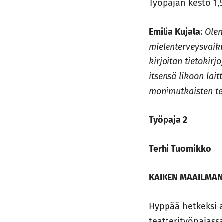
Työpajan kesto 1
Emilia Kujala
:
Olen
mielenterveysvaiku
kirjoitan tietokir
itsensä likoon lait
monimutkaisten teo
Työpaja 2
Terhi Tuomikko
KAIKEN MAAILMA
Hyppää hetkeksi a
teatterityöpajassa