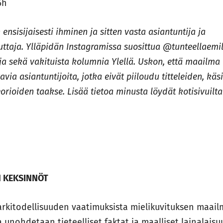
,5h
 ensisijaisesti ihminen ja sitten vasta asiantuntija ja
ttaja. Ylläpidän Instagramissa suosittua @tunteellaemili
joja sekä vakituista kolumnia Ylellä. Uskon, että maailma
tavia asiantuntijoita, jotka eivät piiloudu titteleiden, käs
rioiden taakse. Lisää tietoa minusta löydät kotisivuilt
N KEKSINNÖT
rkitodellisuuden vaatimuksista mielikuvituksen maail
 unohdetaan tieteelliset faktat ja maalliset lainalaisu