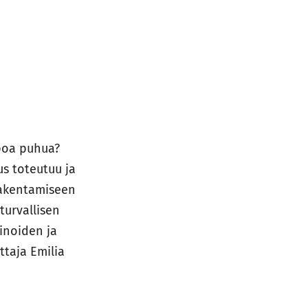
ppoa puhua?
s toteutuu ja
 rakentamiseen
turvallisen
inoiden ja
ttaja Emilia