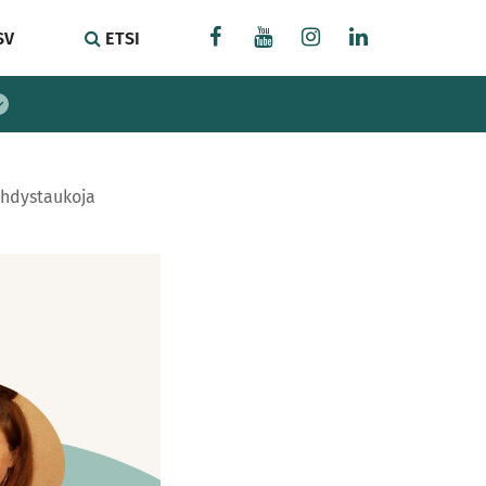
SV
ETSI
ähdystaukoja