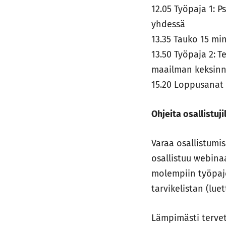
12.05 Työpaja 1: P
yhdessä
13.35 Tauko 15 mi
13.50 Työpaja 2:
Te
maailman keksin
15.20 Loppusana
Ohjeita osallistujil
Varaa osallistumis
osallistuu webina
molempiin työpaj
tarvikelistan (lu
Lämpimästi tervet