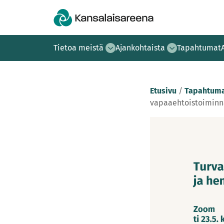
Tietoa meistä
Ajankohtaista
Tapahtumat
Etusivu
/
Tapahtuma
vapaaehtoistoiminna