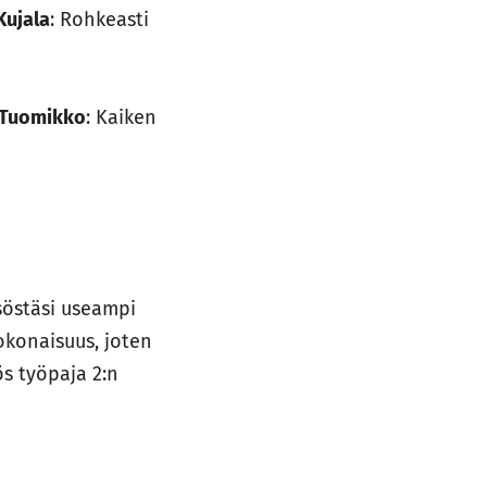
Kujala
: Rohkeasti
 Tuomikko
: Kaiken
isöstäsi useampi
okonaisuus, joten
s työpaja 2:n