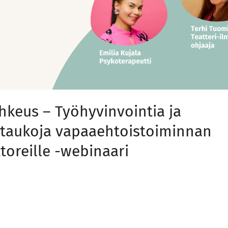
ohkeus – Työhyvinvointia ja
taukoja vapaaehtoistoiminnan
toreille -webinaari