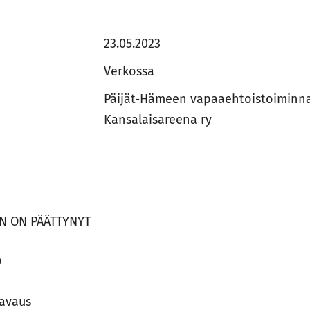
23.05.2023
Verkossa
Päijät-Hämeen vapaaehtoistoiminna
Kansalaisareena ry
N ON PÄÄTTYNYT
0
 avaus