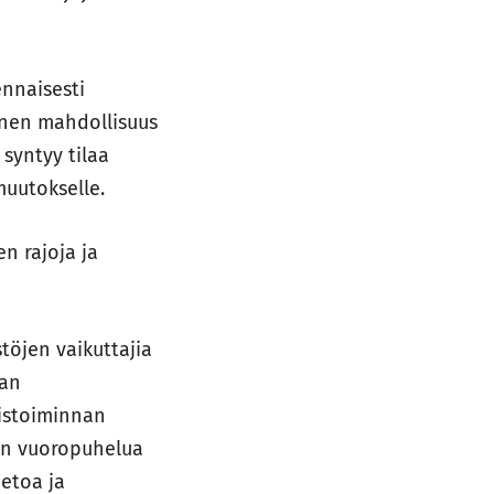
ennaisesti
yinen mahdollisuus
 syntyy tilaa
 muutokselle.
n rajoja ja
stöjen vaikuttajia
nan
oistoiminnan
än vuoropuhelua
ietoa ja