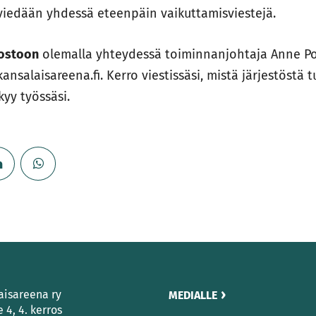
viedään yhdessä eteenpäin vaikuttamisviestejä.
kostoon
olemalla yhteydessä toiminnanjohtaja Anne Po
nsalaisareena.fi. Kerro viestissäsi, mistä järjestöstä t
yy työssäsi.
aisareena ry
MEDIALLE
e 4, 4. kerros