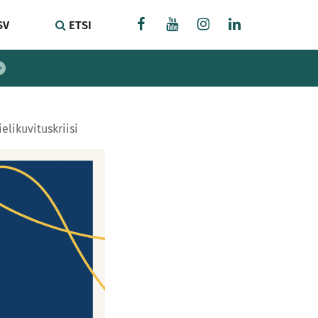
SV
ETSI
elikuvituskriisi