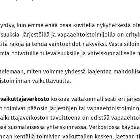
i syntyy, kun emme enää osaa kuvitella nykyhetkestä ol
suuksia. Järjestöillä ja vapaaehtoistoimijoilla on erit
itä rajoja ja tehdä vaihtoehdot näkyviksi. Vasta silloin
imia, toivotuille tulevaisuuksille ja yhteiskunnalliselle
telemaan, miten voimme yhdessä laajentaa mahdollise
istoiminnan vaikuttavuutta.
 vaikuttajaverkosto
kokoaa valtakunnallisesti eri järje
at toimivat pääosin järjestöjen tai vapaaehtoistoimin
Vaikuttajaverkoston tavoitteena on edistää vapaaeht
ksiä suomalaisessa yhteiskunnassa. Verkostossa käydä
nan kentällä toimivien vaikuttajien kesken, jaetaan t