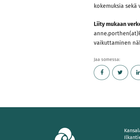
kokemuksia sekä 
Liity mukaan ver
anne.porthen(at)ka
vaikuttaminen näk
Jaa somessa:
Kansal
Ilkanti