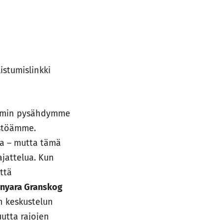
istumislinkki
vemmin pysähdymme
istöämme.
na – mutta tämä
ajattelua. Kun
ttä
nyara Granskog
n keskustelun
utta rajojen