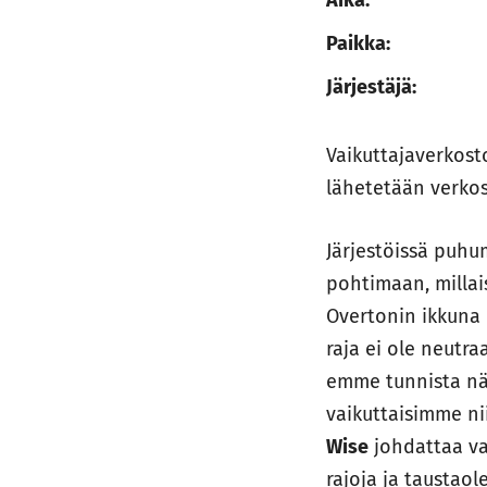
Aika:
Paikka:
Järjestäjä:
Vaikuttajaverkost
lähetetään verko
Järjestöissä puh
pohtimaan, milla
Overtonin ikkuna 
raja ei ole neutra
emme tunnista näi
vaikuttaisimme ni
Wise
johdattaa va
rajoja ja taustao