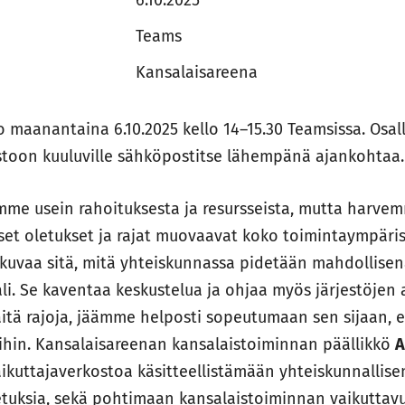
6.10.2025
Teams
Kansalaisareena
o maanantaina 6.10.2025 kello 14–15.30 Teamsissa. Osall
stoon kuuluville sähköpostitse lähempänä ajankohtaa.
umme usein rahoituksesta ja resursseista, mutta har
iset oletukset ja rajat muovaavat koko toimintaympär
kuvaa sitä, mitä yhteiskunnassa pidetään mahdollise
ali. Se kaventaa keskustelua ja ohjaa myös järjestöjen 
tä rajoja, jäämme helposti sopeutumaan sen sijaan, e
ihin. Kansalaisareenan kansalaistoiminnan päällikkö
A
ikuttajaverkostoa käsitteellistämään yhteiskunnallise
letuksia, sekä pohtimaan kansalaistoiminnan vaikuttavu