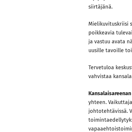
siirtäjänä.
Mielikuvituskriis
poikkeavia tulevai
ja vastuu avata nä
uusille tavoille to
Tervetuloa keskus
vahvistaa kansala
Kansalaisareenan
yhteen. Vaikuttaj
johtotehtävissä. 
toimintaedellyty
vapaaehtoistoimin