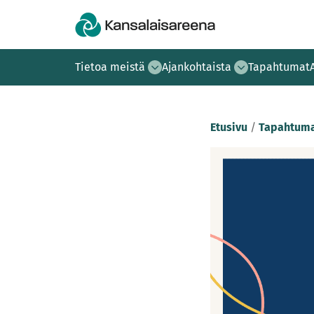
Tietoa meistä
Ajankohtaista
Tapahtumat
Etusivu
/
Tapahtuma