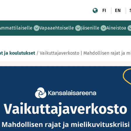
FI
EN
Ammattilaiselle
Vapaaehtoiselle
Jäsenille
Aineistoa
t ja koulutukset
/
Vaikuttajaverkosto | Mahdollisen rajat ja mi