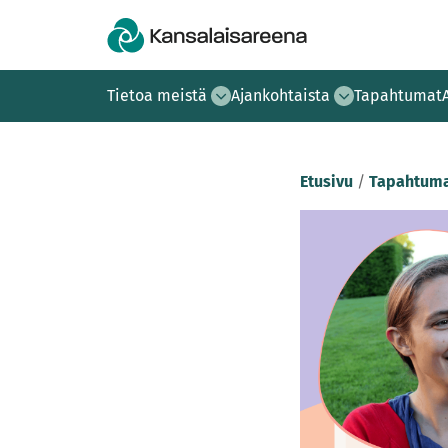
Tietoa meistä
Ajankohtaista
Tapahtumat
Etusivu
/
Tapahtuma