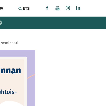
SV
ETSI
 seminaari