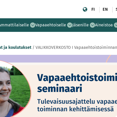
FI
EN
Ammattilaiselle
Vapaaehtoiselle
Jäsenille
Aineistoa
t ja koulutukset
/
VALIKKOVERKOSTO I Vapaaehtoistoiminnan