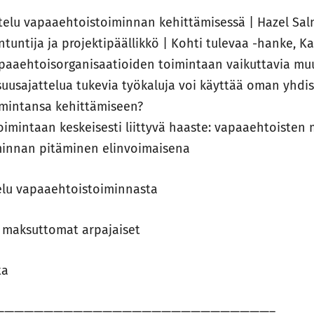
ttelu vapaaehtoistoiminnan kehittämisessä | Hazel Sal
ntuntija ja projektipäällikkö | Kohti tulevaa -hanke, K
apaaehtoisorganisaatioiden toimintaan vaikuttavia muu
suusajattelua tukevia työkaluja voi käyttää oman yhdis
mintansa kehittämiseen?
imintaan keskeisesti liittyvä haaste: vapaaehtoisten
iminnan pitäminen elinvoimaisena
elu vapaaehtoistoiminnasta
a maksuttomat arpajaiset
ta
————————————————————————————–