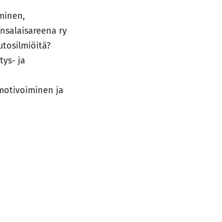
minen,
ansalaisareena ry
tosilmiöitä?
tys- ja
 motivoiminen ja