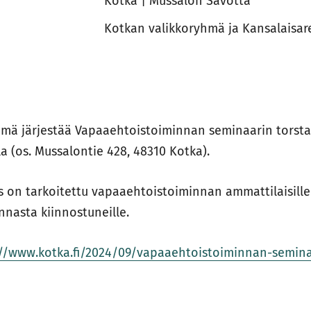
Kotka | Mussalon Savotta
Kotkan valikkoryhmä ja Kansalaisar
mä järjestää Vapaaehtoistoiminnan seminaarin torstain
a (os. Mussalontie 428, 48310 Kotka).
s on tarkoitettu vapaaehtoistoiminnan ammattilaisille j
nasta kiinnostuneille.
://www.kotka.fi/2024/09/vapaaehtoistoiminnan-semina