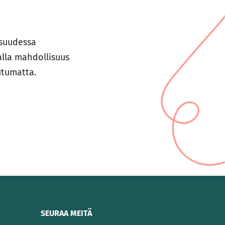
isuudessa
alla mahdollisuus
utumatta.
SEURAA MEITÄ