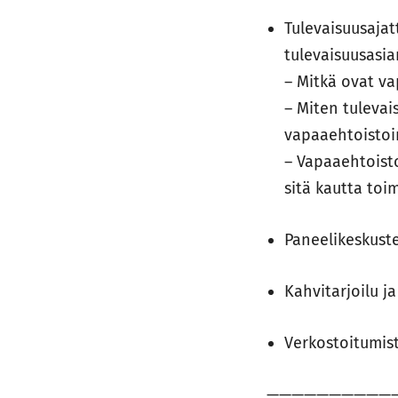
Tulevaisuusaja
tulevaisuusasia
– Mitkä ovat v
– Miten tulevai
vapaaehtoistoi
– Vapaaehtoisto
sitä kautta to
Paneelikeskust
Kahvitarjoilu j
Verkostoitumis
——————————