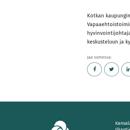
Kotkan kaupungin 
Vapaaehtoistoimin
hyvinvointijohtaj
keskusteluun ja k
Jaa somessa:
Kansal
Ilkanti