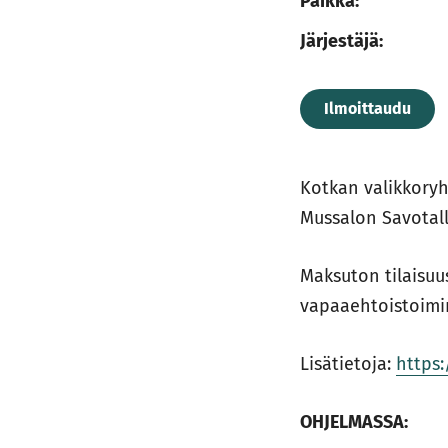
Paikka:
Järjestäjä:
Ilmoittaudu
Kotkan valikkoryh
Mussalon Savotall
Maksuton tilaisuu
vapaaehtoistoimin
Lisätietoja:
https
OHJELMASSA: