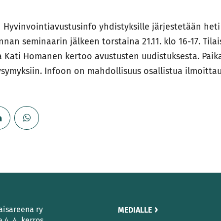
Hyvinvointiavustusinfo yhdistyksille järjestetään heti
nan seminaarin jälkeen torstaina 21.11. klo 16-17. Tila
a Kati Homanen kertoo avustusten uudistuksesta. Paik
ysymyksiin. Infoon on mahdollisuus osallistua ilmoitta
aisareena ry
MEDIALLE
e 4, 4. kerros