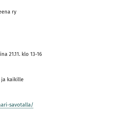
eena ry
a 21.11. klo 13-16
a kaikille
ari-savotalla/