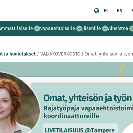
FI
EN
Ammattilaiselle
Vapaaehtoiselle
Jäsenille
Aineistoa
t ja koulutukset
/
VALIKKOVERKOSTO | Omat, yhteisön ja työn 