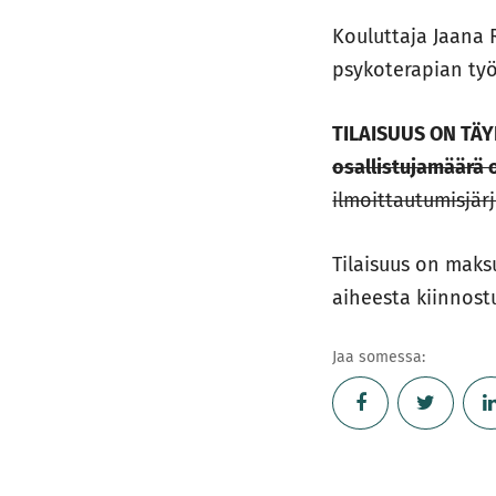
Kouluttaja Jaana 
psykoterapian työn
TILAISUUS ON TÄ
osallistujamäärä o
ilmoittautumisjär
Tilaisuus on maks
aiheesta kiinnostu
Jaa somessa: