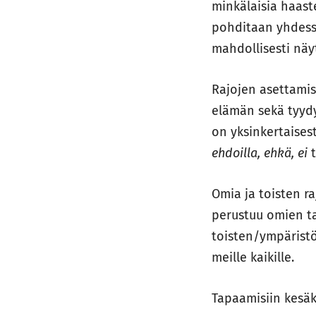
minkälaisia haaste
pohditaan yhdessä
mahdollisesti näyt
Rajojen asettami
elämän sekä tyydy
on yksinkertaises
ehdoilla, ehkä, ei
t
Omia ja toisten r
perustuu omien ta
toisten/ympäristö
meille kaikille.
Tapaamisiin kesäk