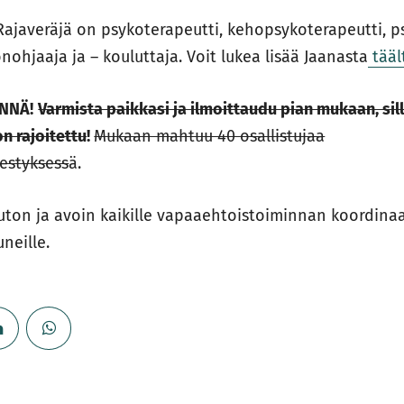
Rajaveräjä on psykoterapeutti, kehopsykoterapeutti, p
ohjaaja ja – kouluttaja. Voit lukea lisää Jaanasta
tääl
YNNÄ!
Varmista paikkasi ja ilmoittaudu pian mukaan, sil
n rajoitettu
!
Mukaan mahtuu 40 osallistujaa
jestyksess
ä.
uton ja avoin kaikille vapaaehtoistoiminnan koordinaat
neille.