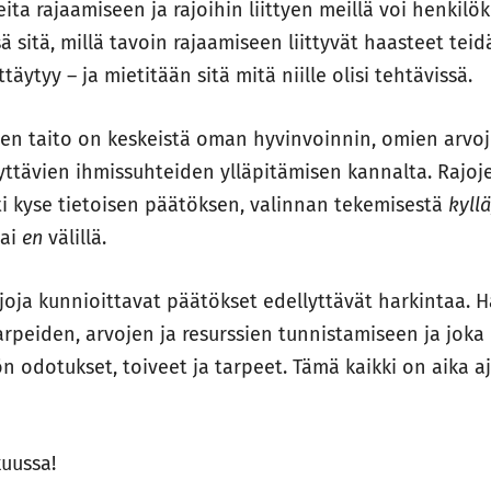
ita rajaamiseen ja rajoihin liittyen meillä voi henkilök
 sitä, millä tavoin rajaamiseen liittyvät haasteet tei
täytyy – ja mietitään sitä mitä niille olisi tehtävissä.
sen taito on keskeistä oman hyvinvoinnin, omien arvo
ttävien ihmissuhteiden ylläpitämisen kannalta. Rajoj
ti kyse tietoisen päätöksen, valinnan tekemisestä
kyllä
ai
en
välillä.
ajoja kunnioittavat päätökset edellyttävät harkintaa. H
rpeiden, arvojen ja resurssien tunnistamiseen ja jok
n odotukset, toiveet ja tarpeet. Tämä kaikki on aika a
uussa!