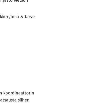
irjasto Metso |
ikkoryhmä & Tarve
ön koordinaattorin
atsausta siihen