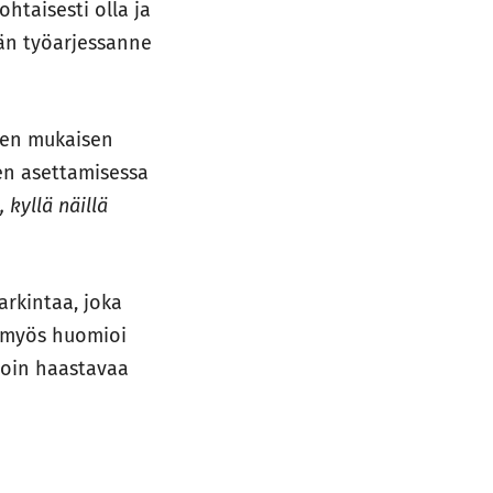
ohtaisesti olla ja
dän työarjessanne
jen mukaisen
en asettamisessa
, kyllä näillä
arkintaa, joka
a myös huomioi
join haastavaa