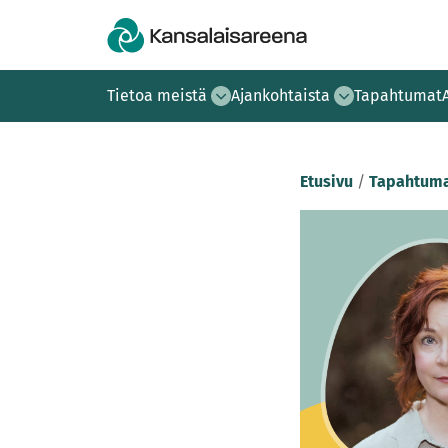
Tietoa meistä
Ajankohtaista
Tapahtumat
Etusivu
/
Tapahtuma