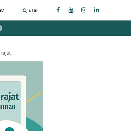
SV
ETSI
rajat