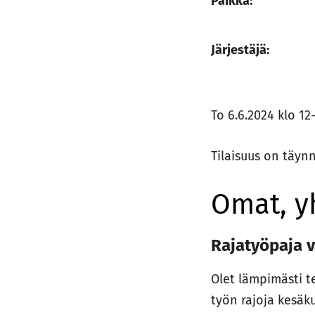
Paikka:
Järjestäjä:
To 6.6.2024 klo 12
Tilaisuus on täynn
Omat, yh
Rajatyöpaja 
Olet lämpimästi t
työn rajoja kesäk