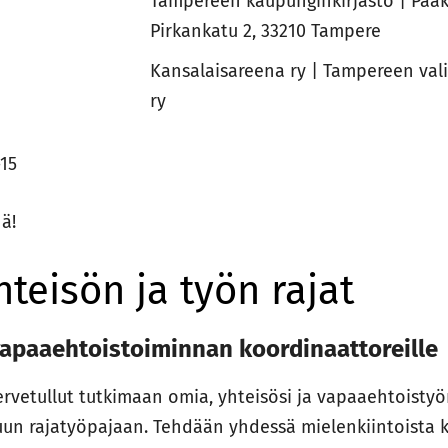
Tampereen kaupunginkirjasto | Pääk
Pirkankatu 2, 33210 Tampere
Kansalaisareena ry | Tampereen val
ry
-15
ä!
teisön ja työn rajat
vapaaehtoistoiminnan koordinaattoreille
ervetullut tutkimaan omia, yhteisösi ja vapaaehtoisty
uun rajatyöpajaan. Tehdään yhdessä mielenkiintoista k