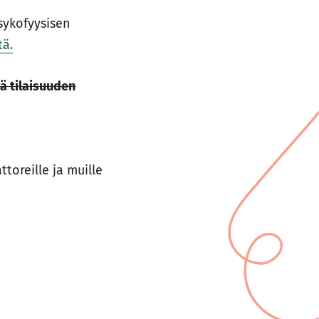
sykofyysisen
tä.
lä tilaisuuden
toreille ja muille