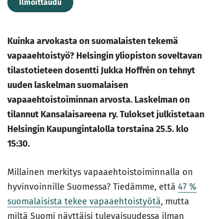
Ilmoittaudu
Kuinka arvokasta on suomalaisten tekemä
vapaaehtoistyö? Helsingin yliopiston soveltavan
tilastotieteen dosentti Jukka Hoffrén on tehnyt
uuden laskelman suomalaisen
vapaaehtoistoiminnan arvosta. Laskelman on
tilannut Kansalaisareena ry. Tulokset julkistetaan
Helsingin Kaupungintalolla torstaina 25.5. klo
15:30.
Millainen merkitys vapaaehtoistoiminnalla on
hyvinvoinnille Suomessa? Tiedämme, että
47 %
suomalaisista tekee vapaaehtoistyötä
, mutta
miltä Suomi näyttäisi tulevaisuudessa ilman