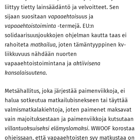
liittyy tietty lainsäädäntö ja velvoitteet. Sen
sijaan suositaan
vapaaehtoisuus
ja
vapaaehtoistoiminta
-termejä. EU:n
solidaarisuusjoukkojen ohjelman kautta taas ei
rahoiteta
matkailua
, joten tämäntyyppinen kv-
liikkuvuus nähdään nuorten
vapaaehtoistoimintana ja
aktiivisena
kansalaisuutena
.
Metsähallitus, joka järjestää paimenviikkoja, ei
halua sotkeutua matkailubisnekseen tai täyttää
valmismatkalakiehtoja, joten paimenet maksavat
vain majoituksestaan ja paimenviikkoja kutsutaan
villantuoksuiseksi elämyslomaksi
. WWOOF korostaa
ohjeissaan, että vapaaehtoisten syy matkustaa on