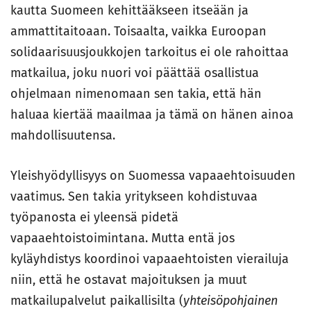
kautta Suomeen kehittääkseen itseään ja
ammattitaitoaan. Toisaalta, vaikka Euroopan
solidaarisuusjoukkojen tarkoitus ei ole rahoittaa
matkailua, joku nuori voi päättää osallistua
ohjelmaan nimenomaan sen takia, että hän
haluaa kiertää maailmaa ja tämä on hänen ainoa
mahdollisuutensa.
Yleishyödyllisyys on Suomessa vapaaehtoisuuden
vaatimus. Sen takia yritykseen kohdistuvaa
työpanosta ei yleensä pidetä
vapaaehtoistoimintana. Mutta entä jos
kyläyhdistys koordinoi vapaaehtoisten vierailuja
niin, että he ostavat majoituksen ja muut
matkailupalvelut paikallisilta (
yhteisöpohjainen