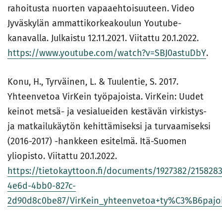
rahoitusta nuorten vapaaehtoisuuteen. Video
Jyväskylän ammattikorkeakoulun Youtube-
kanavalla. Julkaistu 12.11.2021. Viitattu 20.1.2022.
https://www.youtube.com/watch?v=SBJ0astuDbY
.
Konu, H., Tyrväinen, L. & Tuulentie, S. 2017.
Yhteenvetoa VirKein työpajoista. VirKein: Uudet
keinot metsä- ja vesialueiden kestävän virkistys-
ja matkailukäytön kehittämiseksi ja turvaamiseksi
(2016-2017) -hankkeen esitelmä. Itä-Suomen
yliopisto. Viitattu 20.1.2022.
https://tietokayttoon.fi/documents/1927382/21582
4e6d-4bb0-827c-
2d90d8c0be87/VirKein_yhteenvetoa+ty%C3%B6pajoi