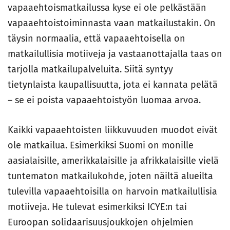
vapaaehtoismatkailussa kyse ei ole pelkästään
vapaaehtoistoiminnasta vaan matkailustakin. On
täysin normaalia, että vapaaehtoisella on
matkailullisia motiiveja ja vastaanottajalla taas on
tarjolla matkailupalveluita. Siitä syntyy
tietynlaista kaupallisuutta, jota ei kannata pelätä
– se ei poista vapaaehtoistyön luomaa arvoa.
Kaikki vapaaehtoisten liikkuvuuden muodot eivät
ole matkailua. Esimerkiksi Suomi on monille
aasialaisille, amerikkalaisille ja afrikkalaisille vielä
tuntematon matkailukohde, joten näiltä alueilta
tulevilla vapaaehtoisilla on harvoin matkailullisia
motiiveja. He tulevat esimerkiksi ICYE:n tai
Euroopan solidaarisuusjoukkojen ohjelmien