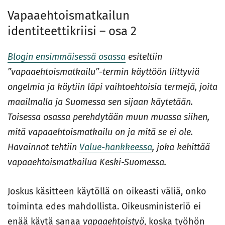
Vapaaehtoismatkailun
identiteettikriisi – osa 2
Blogin ensimmäisessä osassa
esiteltiin
”vapaaehtoismatkailu”-termin käyttöön liittyviä
ongelmia ja käytiin läpi vaihtoehtoisia termejä, joita
maailmalla ja Suomessa sen sijaan käytetään.
Toisessa osassa perehdytään muun muassa siihen,
mitä vapaaehtoismatkailu on ja mitä se ei ole.
Havainnot tehtiin
Value-hankkeessa
, joka kehittää
vapaaehtoismatkailua Keski-Suomessa.
Joskus käsitteen käytöllä on oikeasti väliä, onko
toiminta edes mahdollista. Oikeusministeriö ei
enää käytä sanaa
vapaaehtoistyö
, koska työhön