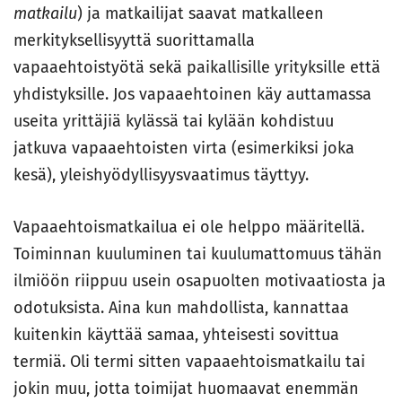
matkailu
) ja matkailijat saavat matkalleen
merkityksellisyyttä suorittamalla
vapaaehtoistyötä sekä paikallisille yrityksille että
yhdistyksille. Jos vapaaehtoinen käy auttamassa
useita yrittäjiä kylässä tai kylään kohdistuu
jatkuva vapaaehtoisten virta (esimerkiksi joka
kesä), yleishyödyllisyysvaatimus täyttyy.
Vapaaehtoismatkailua ei ole helppo määritellä.
Toiminnan kuuluminen tai kuulumattomuus tähän
ilmiöön riippuu usein osapuolten motivaatiosta ja
odotuksista. Aina kun mahdollista, kannattaa
kuitenkin käyttää samaa, yhteisesti sovittua
termiä. Oli termi sitten vapaaehtoismatkailu tai
jokin muu, jotta toimijat huomaavat enemmän