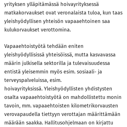
yrityksen ylläpitämässä hoivayrityksessä
matkakorvaukset ovat veronalaista tuloa, kun taas
yleishyödyllisen yhteisön vapaaehtoinen saa
kulukorvaukset verottomina.
Vapaaehtoistyötä tehdään eniten
yleishyödyllisissä yhteisöissä, mutta kasvavassa
määrin julkisella sektorilla ja tulevaisuudessa
entistä yleisemmin myös esim. sosiaali- ja
terveyspalveluissa, esim.
hoivayrityksissä. Yleishyödyllisten yhdistysten
osalta vapaaehtoistyötä on mahdollistettu monin
tavoin, mm. vapaaehtoisten kilometrikorvausten
verovapaudella tiettyyn verottajan määrittämään
määrään saakka. Hallitusohjelmaan on kirjattu