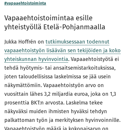
#vapaaehtoistoiminta
Vapaaehtoistoimintaa esille
yhteistyöllä Etelä-Pohjanmaalla
Jukka Hoffrén on
tutkimuksessaan todennut
vapaaehtoistyön lisäävän sen tekijöiden ja koko
yhteiskunnan hyvinvointia
. Vapaaehtoistyötä ei
tehdä hyötymis- tai ansaitsemistarkoituksissa,
joten taloudellisissa laskelmissa se jää usein
näkymättömiin. Vapaaehtoistyön arvo on
vuosittain lähes 3,2 miljardia euroa, joka on 1,3
prosenttia BKT:n arvosta. Laskelma tekee
näkyväksi muiden ihmisten hyväksi tehdyn
palkattoman työn ja merkityksen hyvinvoinnille.
Vapaaehtoistyön määrä ja kokonaisarvo on