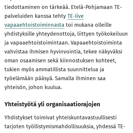
tiedottaminen on tärkeää. Etelä-Pohjamaan TE-
palveluiden kanssa tehty
TE-live
vapaaehtoistoiminnasta
toi mukana olleille
yhdistyksille yhteydenottoja, liittyen työkokeiluun
ja vapaaehtoistoimintaan. Vapaaehtoistoiminta
vahvistaa ihmisen hyvinvointia, tekee näkyväksi
oman osaamisen sekä kiinnostuksen kohteet,
tukien myös ammatillista suunnittelua ja
työelämään pääsyä. Samalla ihminen saa
yhteisön, johon kuulua.
Yhteistyötä yli organisaatiorajojen
Yhdistykset toimivat yhteiskuntavastuullisesti
tarjoten työllistymismahdollisuuksia, yhdessä TE-