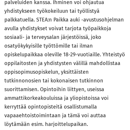
palveluiden kanssa. Ihminen voi ohjautua
yhdistykseen työkokeiluun tai työllistyä
palkkatuella. STEA:n Paikka auki -avustusohjelman
avulla yhdistykset voivat tarjota työpaikkoja
sosiaali- ja terveysalan järjestöissä, joko
osatyökykyisille työttömille tai ilman
opiskelupaikkaa oleville 18-29-vuotiaille. Yhteistyö
oppilaitosten ja yhdistysten välillä mahdollistaa
oppisopimusopiskelun, yksittäisten
tutkinnonosien tai kokonaisen tutkinnon
suorittamisen. Opintoihin liittyen, useissa
ammattikorkeakouluissa ja yliopistoissa voi
kerryttää opintopisteitä osallistumalla
vapaaehtoistoimintaan ja tämä voi auttaa
löytämään esim. harjoittelupaikan.