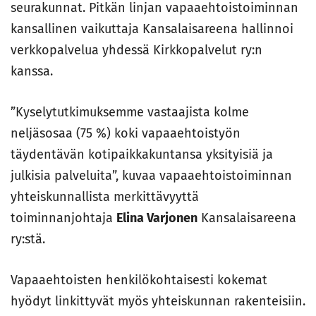
seurakunnat. Pitkän linjan vapaaehtoistoiminnan
kansallinen vaikuttaja Kansalaisareena hallinnoi
verkkopalvelua yhdessä Kirkkopalvelut ry:n
kanssa.
”Kyselytutkimuksemme vastaajista kolme
neljäsosaa (75 %) koki vapaaehtoistyön
täydentävän kotipaikkakuntansa yksityisiä ja
julkisia palveluita”, kuvaa vapaaehtoistoiminnan
yhteiskunnallista merkittävyyttä
toiminnanjohtaja
Elina Varjonen
Kansalaisareena
ry:stä.
Vapaaehtoisten henkilökohtaisesti kokemat
hyödyt linkittyvät myös yhteiskunnan rakenteisiin.