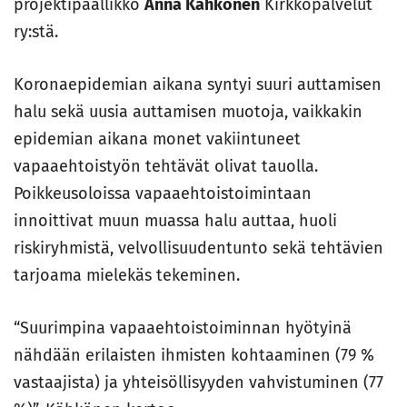
projektipäällikkö
Anna Kähkönen
Kirkkopalvelut
ry:stä.
Koronaepidemian aikana syntyi suuri auttamisen
halu sekä uusia auttamisen muotoja, vaikkakin
epidemian aikana monet vakiintuneet
vapaaehtoistyön tehtävät olivat tauolla.
Poikkeusoloissa vapaaehtoistoimintaan
innoittivat muun muassa halu auttaa, huoli
riskiryhmistä, velvollisuudentunto sekä tehtävien
tarjoama mielekäs tekeminen.
“Suurimpina vapaaehtoistoiminnan hyötyinä
nähdään erilaisten ihmisten kohtaaminen (79 %
vastaajista) ja yhteisöllisyyden vahvistuminen (77