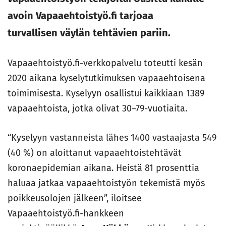
avoin Vapaaehtoistyö.fi tarjoaa
turvallisen väylän tehtävien pariin.
Vapaaehtoistyö.fi-verkkopalvelu toteutti kesän
2020 aikana kyselytutkimuksen vapaaehtoisena
toimimisesta. Kyselyyn osallistui kaikkiaan 1389
vapaaehtoista, jotka olivat 30–79-vuotiaita.
“Kyselyyn vastanneista lähes 1400 vastaajasta 549
(40 %) on aloittanut vapaaehtoistehtävät
koronaepidemian aikana. Heistä 81 prosenttia
haluaa jatkaa vapaaehtoistyön tekemistä myös
poikkeusolojen jälkeen”, iloitsee
Vapaaehtoistyö.fi-hankkeen