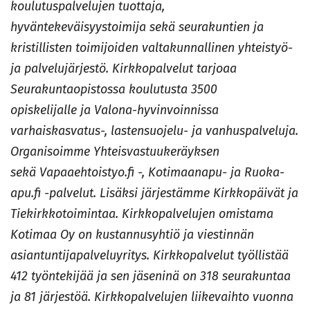
koulutuspalvelujen tuottaja,
hyväntekeväisyystoimija sekä seurakuntien ja
kristillisten toimijoiden valtakunnallinen yhteistyö-
ja palvelujärjestö. Kirkkopalvelut tarjoaa
Seurakuntaopistossa koulutusta 3500
opiskelijalle ja Valona-hyvinvoinnissa
varhaiskasvatus-, lastensuojelu- ja vanhuspalveluja.
Organisoimme Yhteisvastuukeräyksen
sekä Vapaaehtoistyo.fi -, Kotimaanapu- ja Ruoka-
apu.fi -palvelut. Lisäksi järjestämme Kirkkopäivät ja
Tiekirkkotoimintaa. Kirkkopalvelujen omistama
Kotimaa Oy on kustannusyhtiö ja viestinnän
asiantuntijapalveluyritys. Kirkkopalvelut työllistää
412 työntekijää ja sen jäseninä on 318 seurakuntaa
ja 81 järjestöä. Kirkkopalvelujen liikevaihto vuonna