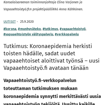
Kansalaisareenan toiminnanjohtaja Elina Varjonen ja
Vapaaehtoistyö.fi:n projektipäällikkö Anna Kähkönen.
UUTISET
-
25.9.2020
#korona
,
#munhyväteko
,
#tutkimus
,
#vapaaehtoistyö
,
#vapaaehtoistyön välityspalvelu
,
#verkkopalvelu
Tutkimus: Koronaepidemia herkisti
toisten hädälle, sadat uudet
vapaaehtoiset aloittivat työnsä – uusi
Vapaaehtoistyö.fi avataan tänään
Vapaaehtoistyö.fi-verkkopalvelun
toteuttaman tutkimuksen mukaan
koronaepidemia synnytti merkittävästi uusia
vapaaehtoistyön tekijöitä. Uusittu kaikille