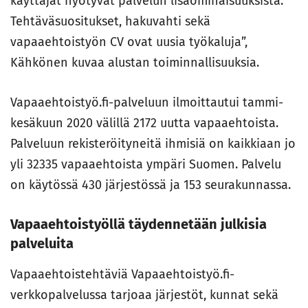
käyttäjät hyötyvät palvelun lisäominaisuuksista.
Tehtäväsuositukset, hakuvahti sekä
vapaaehtoistyön CV ovat uusia työkaluja”,
Kähkönen kuvaa alustan toiminnallisuuksia.
Vapaaehtoistyö.fi-palveluun ilmoittautui tammi-
kesäkuun 2020 välillä 2172 uutta vapaaehtoista.
Palveluun rekisteröityneitä ihmisiä on kaikkiaan jo
yli 32335 vapaaehtoista ympäri Suomen. Palvelu
on käytössä 430 järjestössä ja 153 seurakunnassa.
Vapaaehtoistyöllä täydennetään julkisia
palveluita
Vapaaehtoistehtäviä Vapaaehtoistyö.fi-
verkkopalvelussa tarjoaa järjestöt, kunnat sekä