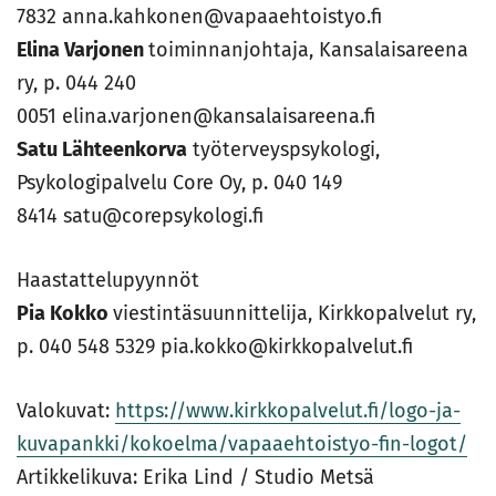
7832 anna.kahkonen@vapaaehtoistyo.fi
Elina Varjonen
toiminnanjohtaja, Kansalaisareena
ry, p. 044 240
0051 elina.varjonen@kansalaisareena.fi
Satu Lähteenkorva
työterveyspsykologi,
Psykologipalvelu Core Oy, p. 040 149
8414 satu@corepsykologi.fi
Haastattelupyynnöt
Pia Kokko
viestintäsuunnittelija, Kirkkopalvelut ry,
p. 040 548 5329 pia.kokko@kirkkopalvelut.fi
Valokuvat:
https://www.kirkkopalvelut.fi/logo-ja-
kuvapankki/kokoelma/vapaaehtoistyo-fin-logot/
Artikkelikuva: Erika Lind / Studio Metsä