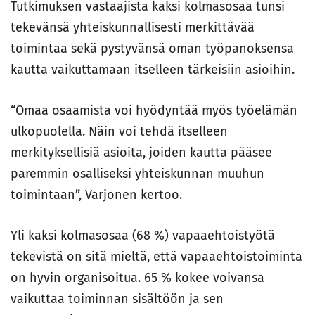
Tutkimuksen vastaajista kaksi kolmasosaa tunsi
tekevänsä yhteiskunnallisesti merkittävää
toimintaa sekä pystyvänsä oman työpanoksensa
kautta vaikuttamaan itselleen tärkeisiin asioihin.
“Omaa osaamista voi hyödyntää myös työelämän
ulkopuolella. Näin voi tehdä itselleen
merkityksellisiä asioita, joiden kautta pääsee
paremmin osalliseksi yhteiskunnan muuhun
toimintaan”, Varjonen kertoo.
Yli kaksi kolmasosaa (68 %) vapaaehtoistyötä
tekevistä on sitä mieltä, että vapaaehtoistoiminta
on hyvin organisoitua. 65 % kokee voivansa
vaikuttaa toiminnan sisältöön ja sen