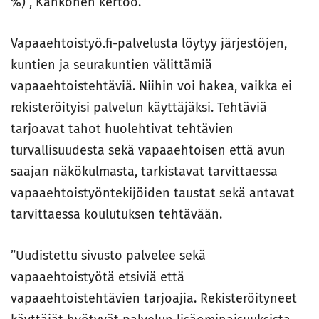
%)”, Kähkönen kertoo.
Vapaaehtoistyö.fi-palvelusta löytyy järjestöjen,
kuntien ja seurakuntien välittämiä
vapaaehtoistehtäviä. Niihin voi hakea, vaikka ei
rekisteröityisi palvelun käyttäjäksi. Tehtäviä
tarjoavat tahot huolehtivat tehtävien
turvallisuudesta sekä vapaaehtoisen että avun
saajan näkökulmasta, tarkistavat tarvittaessa
vapaaehtoistyöntekijöiden taustat sekä antavat
tarvittaessa koulutuksen tehtävään.
”Uudistettu sivusto palvelee sekä
vapaaehtoistyötä etsiviä että
vapaaehtoistehtävien tarjoajia. Rekisteröityneet