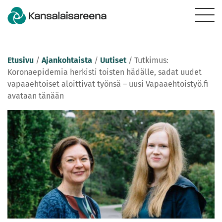
Etusivu
/
Ajankohtaista
/
Uutiset
/
Tutkimus:
Koronaepidemia herkisti toisten hädälle, sadat uudet
vapaaehtoiset aloittivat työnsä – uusi Vapaaehtoistyö.fi
avataan tänään