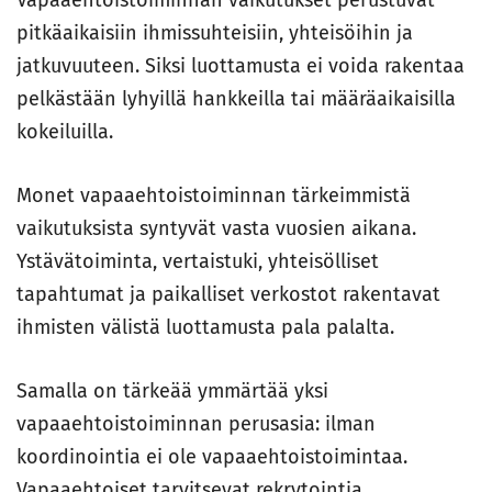
Vapaaehtoistoiminnan vaikutukset perustuvat
pitkäaikaisiin ihmissuhteisiin, yhteisöihin ja
jatkuvuuteen. Siksi luottamusta ei voida rakentaa
pelkästään lyhyillä hankkeilla tai määräaikaisilla
kokeiluilla.
Monet vapaaehtoistoiminnan tärkeimmistä
vaikutuksista syntyvät vasta vuosien aikana.
Ystävätoiminta, vertaistuki, yhteisölliset
tapahtumat ja paikalliset verkostot rakentavat
ihmisten välistä luottamusta pala palalta.
Samalla on tärkeää ymmärtää yksi
vapaaehtoistoiminnan perusasia: ilman
koordinointia ei ole vapaaehtoistoimintaa.
Vapaaehtoiset tarvitsevat rekrytointia,