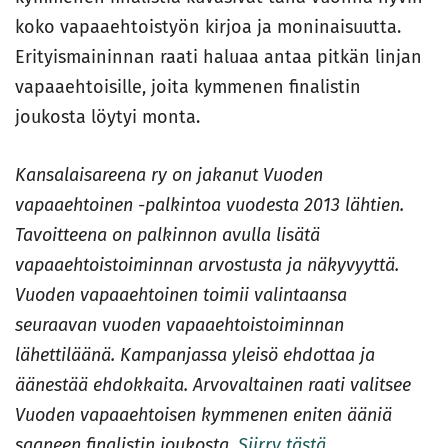
koko vapaaehtoistyön kirjoa ja moninaisuutta.
Erityismaininnan raati haluaa antaa pitkän linjan
vapaaehtoisille, joita kymmenen finalistin
joukosta löytyi monta.
Kansalaisareena ry on jakanut Vuoden
vapaaehtoinen -palkintoa vuodesta 2013 lähtien.
Tavoitteena on palkinnon avulla lisätä
vapaaehtoistoiminnan arvostusta ja näkyvyyttä.
Vuoden vapaaehtoinen toimii valintaansa
seuraavan vuoden vapaaehtoistoiminnan
lähettiläänä. Kampanjassa yleisö ehdottaa ja
äänestää ehdokkaita. Arvovaltainen raati valitsee
Vuoden vapaaehtoisen kymmenen eniten ääniä
saaneen finalistin joukosta.
Siirry tästä