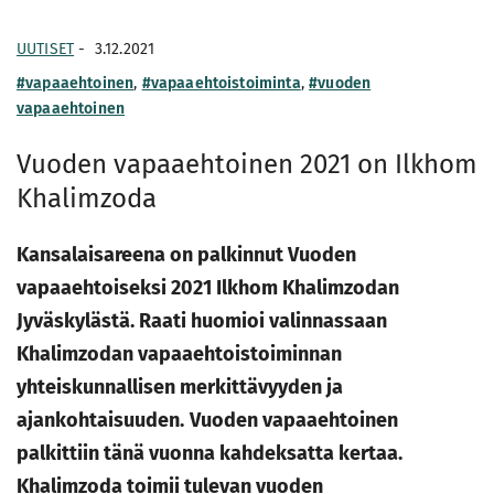
UUTISET
-
3.12.2021
#vapaaehtoinen
,
#vapaaehtoistoiminta
,
#vuoden
vapaaehtoinen
Vuoden vapaaehtoinen 2021 on Ilkhom
Khalimzoda
Kansalaisareena on palkinnut Vuoden
vapaaehtoiseksi 2021
Ilkhom
Khalimzodan
Jyväskylästä. Raati huomioi valinnassaan
Khalimzodan vapaaehtoistoiminnan
yhteiskunnallisen merkittävyyden ja
ajankohtaisuuden.
Vuoden vapaaehtoinen
palkittiin tänä vuonna kahdeksatta kertaa.
Khalimzoda toimii tulevan vuoden