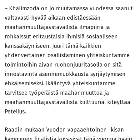
– Khalimzoda on jo muutamassa vuodessa saanut
valtavasti hyvää aikaan edistäessään
maahanmuuttajaystävällistä ilmapiiriä ja
rohkaissut eritaustaisia ihmisiä sosiaaliseen
kanssakäymiseen. Juuri tämä kaikkien
yhdenvertainen osallistaminen yhteiskuntamme
toimintoihin aivan ruohonjuuritasolla on sitä
innostavinta asennemuokkausta syrjäytymisen
ehkäisemiseksi. Ikääntyvä yhteiskuntamme
tarvitsee työperäistä maahanmuuttoa ja
maahanmuuttajaystävällistä kulttuuria, kiteyttää
Petelius.
Raadin mukaan Vuoden vapaaehtoinen -kisan
kymmenen finalistia kuvasivat tänä vuonna hyvin