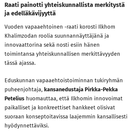
Raati painotti yhteiskunnallista merkitystä
ja edelläkävijyyttä
Vuoden vapaaehtoinen -raati korosti Ilkhom
Khalimzodan roolia suunnannäyttäjänä ja
innovaattorina sekä nosti esiin hänen
toimintansa yhteiskunnallisen merkittävyyden
tässä ajassa.
Eduskunnan vapaaehtoistoiminnan tukiryhmän
puheenjohtaja,
kansanedustaja Pirkka-Pekka
Petelius
huomauttaa, että Ilkhomin innovoimat
paikalliset ja konkreettiset hankkeet olisivat
suoraan konseptoitavissa laajemmin kansallisesti
hyödynnettäviksi.