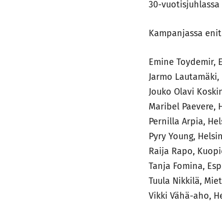
30-vuotisjuhlassa t
Kampanjassa enit
Emine Toydemir, 
Jarmo Lautamäki, 
Jouko Olavi Koski
Maribel Paevere, H
Pernilla Arpia, Hel
Pyry Young, Helsin
Raija Rapo, Kuop
Tanja Fomina, Es
Tuula Nikkilä, Mie
Vikki Vähä-aho, He