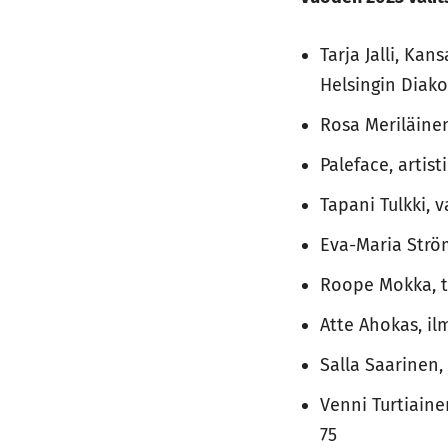
Tarja Jalli, Ka
Helsingin Diako
Rosa Meriläinen
Paleface, artisti
Tapani Tulkki, 
Eva-Maria Str
Roope Mokka, tu
Atte Ahokas, il
Salla Saarinen, 
Venni Turtiain
75