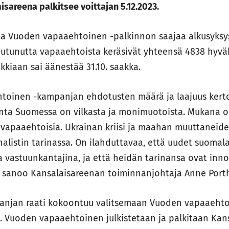
isareena palkitsee voittajan 5.12.2023.
aa Vuoden vapaaehtoinen -palkinnon saajaa alkusyksy
autunutta vapaaehtoista keräsivät yhteensä 4838 hyvä
kkiaan sai äänestää 31.10. saakka.
toinen -kampanjan ehdotusten määrä ja laajuus kerto
nta Suomessa on vilkasta ja monimuotoista. Mukana o
 vapaaehtoisia. Ukrainan kriisi ja maahan muuttanei
alistin tarinassa. On ilahduttavaa, että uudet suomal
ja vastuunkantajina, ja että heidän tarinansa ovat inn
, sanoo Kansalaisareenan toiminnanjohtaja Anne Port
anjan raati kokoontuu valitsemaan Vuoden vapaaeh
ta. Vuoden vapaaehtoinen julkistetaan ja palkitaan Kan