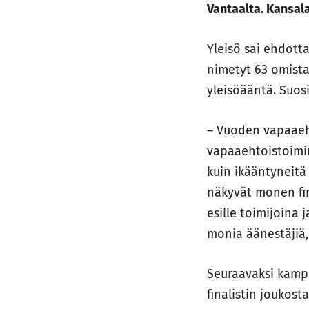
Vantaalta. Kansala
Yleisö sai ehdott
nimetyt 63 omist
yleisöääntä. Suosi
– Vuoden vapaaeh
vapaaehtoistoimi
kuin ikääntyneitä
näkyvät monen fin
esille toimijoina 
monia äänestäjiä
Seuraavaksi kamp
finalistin joukos