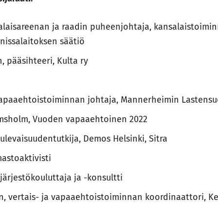
nsalaisareenan ja raadin puheenjohtaja, kansalaistoimin
nissalaitoksen säätiö
, pääsihteeri, Kulta ry
vapaaehtoistoiminnan johtaja, Mannerheimin Lastensuo
ömsholm, Vuoden vapaaehtoinen 2022
levaisuudentutkija, Demos Helsinki, Sitra
mastoaktivisti
järjestökouluttaja ja -konsultti
en, vertais- ja vapaaehtoistoiminnan koordinaattori, 