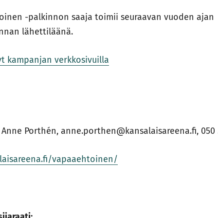
inen -palkinnon saaja toimii seuraavan vuoden ajan
nnan lähettiläänä.
lyt kampanjan verkkosivuilla
 Anne Porthén, anne.porthen@kansalaisareena.fi, 050 
laisareena.fi/vapaaehtoinen/
ijaraati: