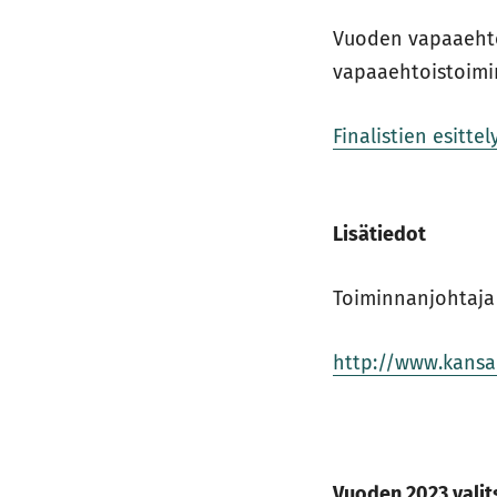
Vuoden vapaaehto
vapaaehtoistoimi
Finalistien esitte
Lisätiedot
Toiminnanjohtaja
http://www.kansa
Vuoden 2023 valits