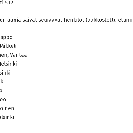
i 5.12.
en ääniä saivat seuraavat henkilöt (aakkostettu etu
Espoo
Mikkeli
nen, Vantaa
elsinki
sinki
ki
io
poo
toinen
lsinki