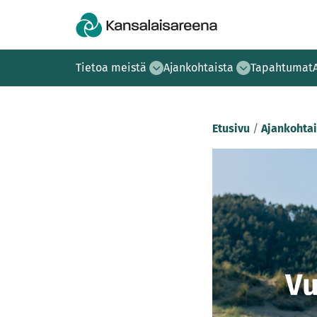
Tietoa meistä
Ajankohtaista
Tapahtumat
Etusivu
/
Ajankohtai