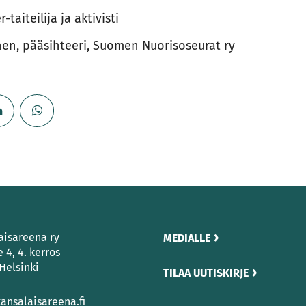
-taiteilija ja aktivisti
en, pääsihteeri, Suomen Nuorisoseurat ry
aisareena ry
MEDIALLE
e 4, 4. kerros
Helsinki
TILAA UUTISKIRJE
ansalaisareena.fi