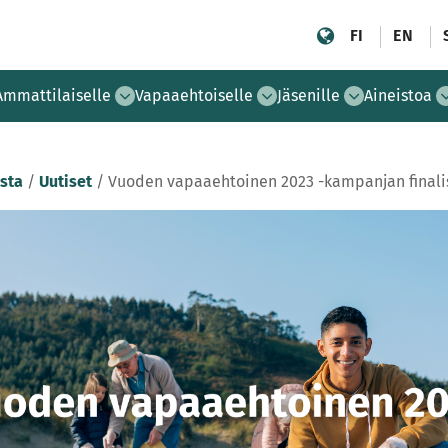
FI
EN
Ammattilaiselle
Vapaaehtoiselle
Jäsenille
Aineistoa
sta
/
Uutiset
/
Vuoden vapaaehtoinen 2023 -kampanjan finalisti