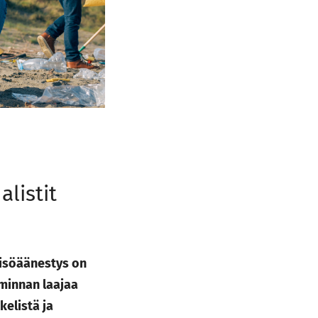
listit
isöäänestys on
iminnan laajaa
kelistä ja