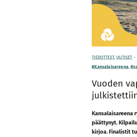
TIEDOTTEET
,
UUTISET
-
#Kansalaisareena
,
#v
Vuoden vap
julkistettii
Kansalaisareena 
päättynyt. Kilpai
kirjoa. Finalistit 