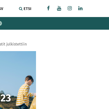
SV
ETSI
t julkistettiin