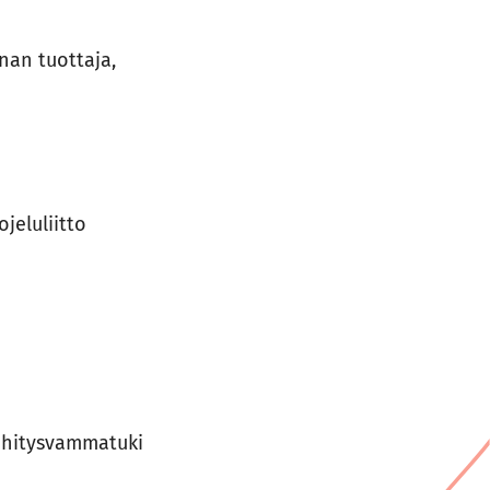
nan tuottaja,
jeluliitto
Kehitysvammatuki