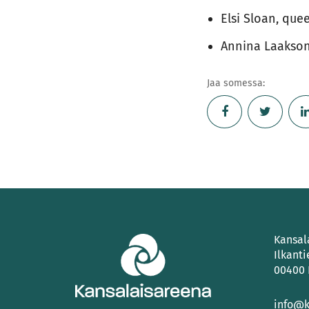
Elsi Sloan, queer
Annina Laakson
Jaa somessa:
Kansal
Ilkanti
00400 
info@k