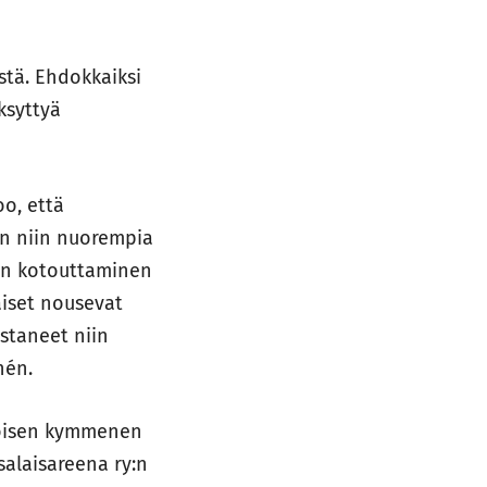
stä. Ehdokkaiksi
ksyttyä
o, että
n niin nuorempia
den kotouttaminen
aiset nousevat
ostaneet niin
hén.
toisen kymmenen
salaisareena ry:n