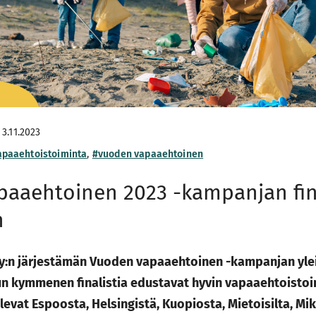
3.11.2023
apaaehtoistoiminta
,
#vuoden vapaaehtoinen
aaehtoinen 2023 -kampanjan fina
n
ry:n järjestämän Vuoden vapaaehtoinen -kampanjan yle
lun kymmenen finalistia edustavat hyvin vapaaehtoisto
tulevat Espoosta, Helsingistä, Kuopiosta, Mietoisilta, Mik