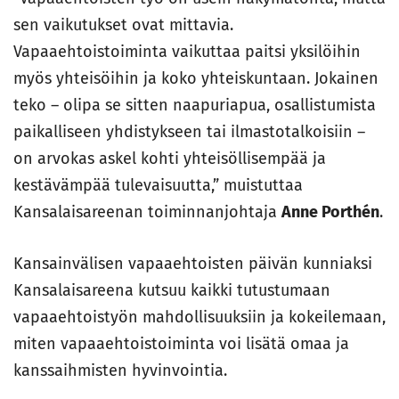
sen vaikutukset ovat mittavia.
Vapaaehtoistoiminta vaikuttaa paitsi yksilöihin
myös yhteisöihin ja koko yhteiskuntaan. Jokainen
teko – olipa se sitten naapuriapua, osallistumista
paikalliseen yhdistykseen tai ilmastotalkoisiin –
on arvokas askel kohti yhteisöllisempää ja
kestävämpää tulevaisuutta,” muistuttaa
Kansalaisareenan toiminnanjohtaja
Anne Porthén
.
Kansainvälisen vapaaehtoisten päivän kunniaksi
Kansalaisareena kutsuu kaikki tutustumaan
vapaaehtoistyön mahdollisuuksiin ja kokeilemaan,
miten vapaaehtoistoiminta voi lisätä omaa ja
kanssaihmisten hyvinvointia.