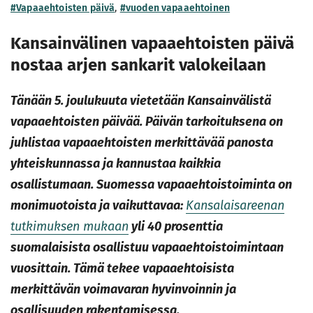
#Vapaaehtoisten päivä
,
#vuoden vapaaehtoinen
Kansainvälinen vapaaehtoisten päivä
nostaa arjen sankarit valokeilaan
Tänään 5. joulukuuta vietetään Kansainvälistä
vapaaehtoisten päivää. Päivän tarkoituksena on
juhlistaa vapaaehtoisten merkittävää panosta
yhteiskunnassa ja kannustaa kaikkia
osallistumaan. Suomessa vapaaehtoistoiminta on
monimuotoista ja vaikuttavaa:
Kansalaisareenan
tutkimuksen mukaan
yli 40 prosenttia
suomalaisista osallistuu vapaaehtoistoimintaan
vuosittain. Tämä tekee vapaaehtoisista
merkittävän voimavaran hyvinvoinnin ja
osallisuuden rakentamisessa.