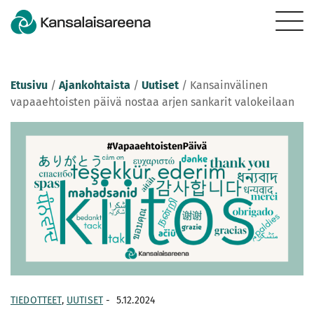
Etusivu
/
Ajankohtaista
/
Uutiset
/
Kansainvälinen
vapaaehtoisten päivä nostaa arjen sankarit valokeilaan
TIEDOTTEET
,
UUTISET
-
5.12.2024