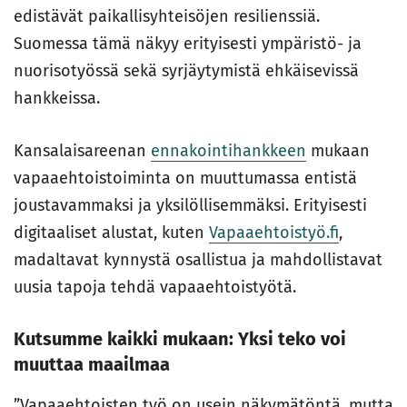
edistävät paikallisyhteisöjen resilienssiä.
Suomessa tämä näkyy erityisesti ympäristö- ja
nuorisotyössä sekä syrjäytymistä ehkäisevissä
hankkeissa.
Kansalaisareenan
ennakointihankkeen
mukaan
vapaaehtoistoiminta on muuttumassa entistä
joustavammaksi ja yksilöllisemmäksi. Erityisesti
digitaaliset alustat, kuten
Vapaaehtoistyö.fi
,
madaltavat kynnystä osallistua ja mahdollistavat
uusia tapoja tehdä vapaaehtoistyötä.
Kutsumme kaikki mukaan: Yksi teko voi
muuttaa maailmaa
”Vapaaehtoisten työ on usein näkymätöntä, mutta