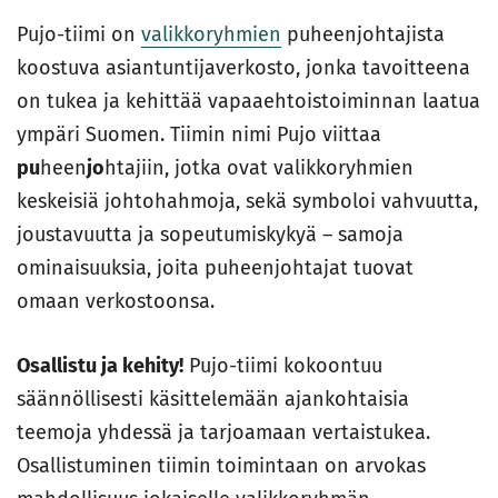
Pujo-tiimi on
valikkoryhmien
puheenjohtajista
koostuva asiantuntijaverkosto, jonka tavoitteena
on tukea ja kehittää vapaaehtoistoiminnan laatua
ympäri Suomen. Tiimin nimi Pujo viittaa
pu
heen
jo
htajiin, jotka ovat valikkoryhmien
keskeisiä johtohahmoja, sekä symboloi vahvuutta,
joustavuutta ja sopeutumiskykyä – samoja
ominaisuuksia, joita puheenjohtajat tuovat
omaan verkostoonsa.
Osallistu ja kehity!
Pujo-tiimi kokoontuu
säännöllisesti käsittelemään ajankohtaisia
teemoja yhdessä ja tarjoamaan vertaistukea.
Osallistuminen tiimin toimintaan on arvokas