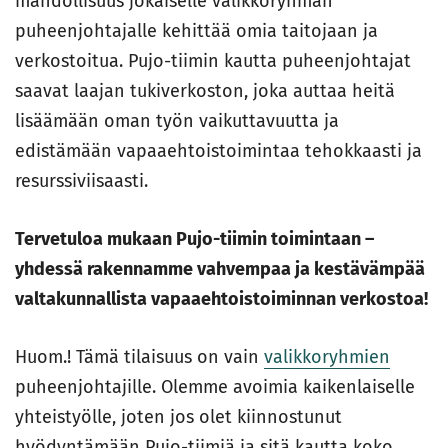
mahdollisuus jokaiselle valikkoryhmän
puheenjohtajalle kehittää omia taitojaan ja
verkostoitua. Pujo-tiimin kautta puheenjohtajat
saavat laajan tukiverkoston, joka auttaa heitä
lisäämään oman työn vaikuttavuutta ja
edistämään vapaaehtoistoimintaa tehokkaasti ja
resurssiviisaasti.
Tervetuloa mukaan Pujo-tiimin toimintaan –
yhdessä rakennamme vahvempaa ja kestävämpää
valtakunnallista vapaaehtoistoiminnan verkostoa!
Huom.! Tämä tilaisuus on vain
valikkoryhmien
puheenjohtajille. Olemme avoimia kaikenlaiselle
yhteistyölle, joten jos olet kiinnostunut
hyödyntämään Pujo-tiimiä ja sitä kautta koko