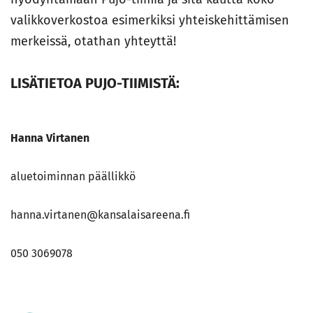
valikkoverkostoa esimerkiksi yhteiskehittämisen
merkeissä, otathan yhteyttä!
LISÄTIETOA PUJO-TIIMISTÄ:
Hanna Virtanen
aluetoiminnan päällikkö
hanna.virtanen@kansalaisareena.fi
050 3069078