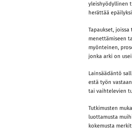
yleishyödyllinen
herättää epäilyksi
Tapaukset, joiss
menettämiseen tai
myönteinen, prose
jonka arki on us
Lainsäädäntö sall
estä työn vastaan
tai vaihtelevien t
Tutkimusten mukaa
luottamusta muihi
kokemusta merkit