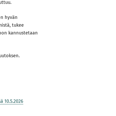
uttuu.
sen hyvän
istä, tukee
johon kannustetaan
uutoksen.
ä 10.5.2026