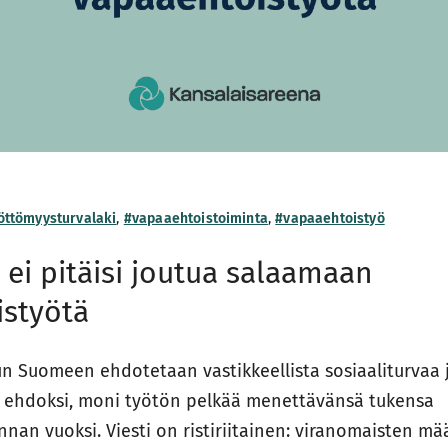
öttömyysturvalaki
,
#vapaaehtoistoiminta
,
#vapaaehtoistyö
ei pitäisi joutua salaamaan
istyötä
 Suomeen ehdotetaan vastikkeellista sosiaaliturvaa j
 ehdoksi, moni työtön pelkää menettävänsä tukensa
nan vuoksi. Viesti on ristiriitainen: viranomaisten m