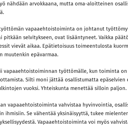
 työ nähdään arvokkaana, mutta oma-aloitteinen osall
ä.
a työttömän vapaaehtoistoiminta on johtanut työttöm
 pitkään selvitykseen, ovat lisääntyneet. Vaikka päätös
ssit vievät aikaa. Epätietoisuus toimeentulosta kuorm
ein muutenkin epävarmaa.
ii vapaaehtoistoiminnan työttömälle, kun toiminta on
ottamista. Silti moni jättää osallistumatta epäselvien
ulkintojen vuoksi. Yhteiskunta menettää silloin paljon.
n vapaaehtoistoiminta vahvistaa hyvinvointia, osalli
n ihmisiin. Se vähentää yksinäisyyttä, tukee mielenterv
yksellisyydestä. Vapaaehtoistoiminta voi myös vahvis