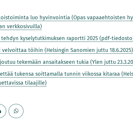
oistoiminta luo hyvinvointia (Opas vapaaehtoisten hy
n verkkosivuilla)
 tehdyn kyselytutkimuksen raportti 2025 (pdf-tiedosto
i velvoittaa töihin (Helsingin Sanomien juttu 18.6.2025
joutuu tekemään ansaitakseen tukia (Ylen juttu 23.3.2
ettää tukensa soittamalla tunnin viikossa kitaraa (He
uettavissa tilaajille)