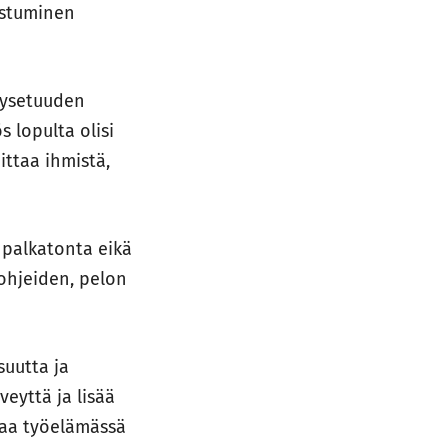
istuminen
yysetuuden
 lopulta olisi
ittaa ihmistä,
 palkatonta eikä
 ohjeiden, pelon
suutta ja
eyttä ja lisää
taa työelämässä