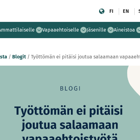
FI
EN
Ammattilaiselle
Vapaaehtoiselle
Jäsenille
Aineistoa
sta
/
Blogit
/
Työttömän ei pitäisi joutua salaamaan vapaaeh