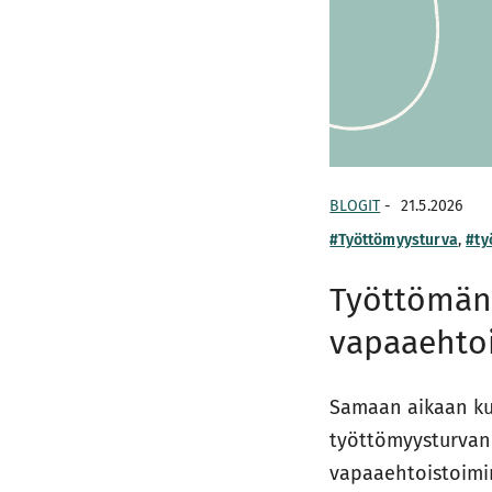
BLOGIT
-
21.5.2026
#Työttömyysturva
,
#ty
Työttömän 
vapaaehto
Samaan aikaan kun
työttömyysturvan
vapaaehtoistoimin