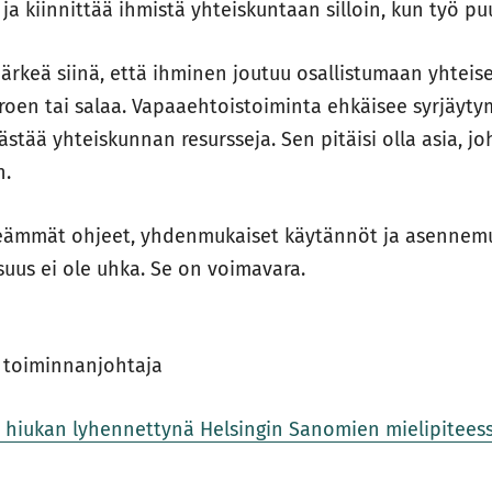
a ja kiinnittää ihmistä yhteiskuntaan silloin, kun työ pu
ärkeä siinä, että ihminen joutuu osallistumaan yhtei
oen tai salaa. Vapaaehtoistoiminta ehkäisee syrjäytym
äästää yhteiskunnan resursseja. Sen pitäisi olla asia, 
n.
eämmät ohjeet, yhdenmukaiset käytännöt ja asennem
suus ei ole uhka. Se on voimavara.
 toiminnanjohtaja
u hiukan lyhennettynä Helsingin Sanomien mielipiteess