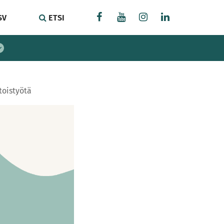
SV
ETSI
toistyötä