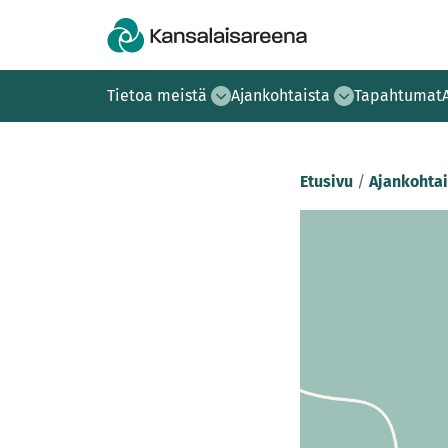
Tietoa meistä
Ajankohtaista
Tapahtumat
Etusivu
/
Ajankohtai