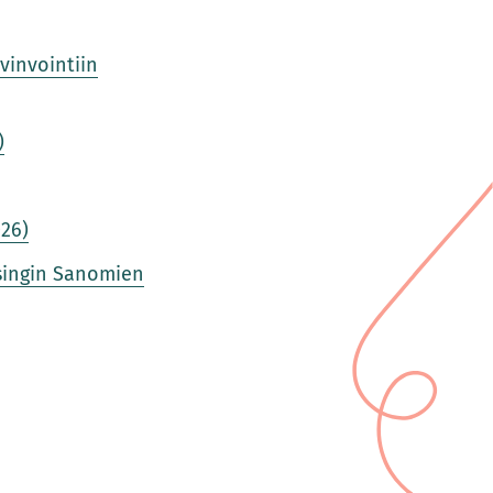
vinvointiin
)
)
026)
lsingin Sanomien