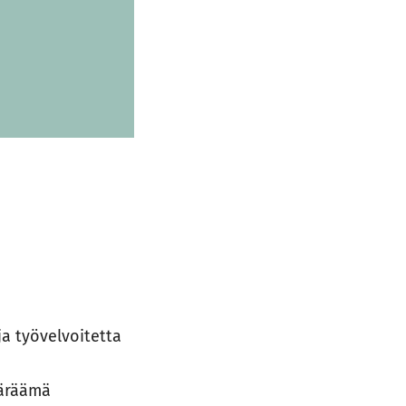
a työvelvoitetta
ääräämä