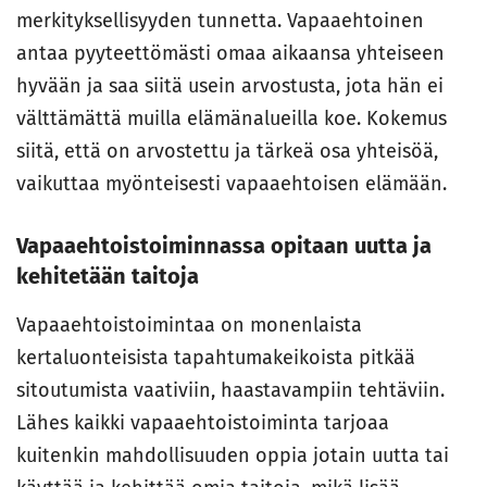
merkityksellisyyden tunnetta. Vapaaehtoinen
antaa pyyteettömästi omaa aikaansa yhteiseen
hyvään ja saa siitä usein arvostusta, jota hän ei
välttämättä muilla elämänalueilla koe. Kokemus
siitä, että on arvostettu ja tärkeä osa yhteisöä,
vaikuttaa myönteisesti vapaaehtoisen elämään.
Vapaaehtoistoiminnassa opitaan uutta ja
kehitetään taitoja
Vapaaehtoistoimintaa on monenlaista
kertaluonteisista tapahtumakeikoista pitkää
sitoutumista vaativiin, haastavampiin tehtäviin.
Lähes kaikki vapaaehtoistoiminta tarjoaa
kuitenkin mahdollisuuden oppia jotain uutta tai