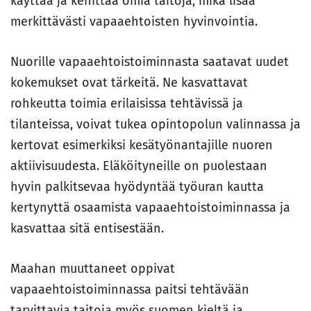
käyttää ja kehittää omia taitoja, mikä lisää
merkittävästi vapaaehtoisten hyvinvointia.
Nuorille vapaaehtoistoiminnasta saatavat uudet
kokemukset ovat tärkeitä. Ne kasvattavat
rohkeutta toimia erilaisissa tehtävissä ja
tilanteissa, voivat tukea opintopolun valinnassa ja
kertovat esimerkiksi kesätyönantajille nuoren
aktiivisuudesta. Eläköityneille on puolestaan
hyvin palkitsevaa hyödyntää työuran kautta
kertynyttä osaamista vapaaehtoistoiminnassa ja
kasvattaa sitä entisestään.
Maahan muuttaneet oppivat
vapaaehtoistoiminnassa paitsi tehtävään
tarvittavia taitoja myös suomen kieltä ja