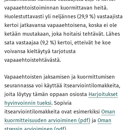
vapaaehtoistoiminnan kuormittavan heitä.
Huolestuttavasti yli neljännes (29,9 %) vastaajista
kertoi jatkavansa vapaaehtoisena, koska ei ole
ketään muutakaan, joka hoitaisi tehtävät. Lähes
sata vastaajaa (9,2 %) kertoi, etteivät he koe
voivansa kieltäytyä tarjotusta
vapaaehtoistehtävästä.
Vapaaehtoisten jaksamisen ja kuormittumisen
seurannassa voi käyttää itsearviointilomakkeita,
joita löytyy tämän oppaan osiosta
Harjoitukset
hyvinvoinnin tueksi
. Sopivia
itsearviointilomakkeita ovat esimerkiksi
Oman
kuormitteisuuden arvioiminen (pdf)
ja
Oman
stressin arvioiminen (pdf)
.