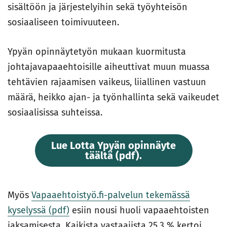
sisältöön ja järjestelyihin sekä työyhteisön
sosiaaliseen toimivuuteen.
Ypyän opinnäytetyön mukaan kuormitusta
johtajavapaaehtoisille aiheuttivat muun muassa
tehtävien rajaamisen vaikeus, liiallinen vastuun
määrä, heikko ajan- ja työnhallinta sekä vaikeudet
sosiaalisissa suhteissa.
Lue Lotta Ypyän opinnäyte
täältä (pdf).
Myös
Vapaaehtoistyö.fi-palvelun tekemässä
kyselyssä (pdf)
esiin nousi huoli vapaaehtoisten
jaksamisesta. Kaikista vastaajista 25,3 % kertoi