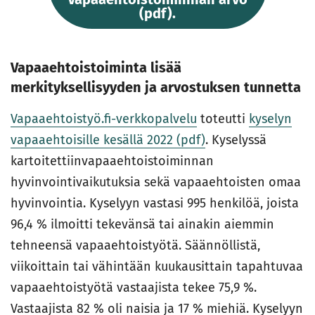
(pdf).
Vapaaehtoistoiminta lisää
merkityksellisyyden ja arvostuksen tunnetta
Vapaaehtoistyö.fi-verkkopalvelu
toteutti
kyselyn
vapaaehtoisille kesällä 2022 (pdf)
. Kyselyssä
kartoitettiinvapaaehtoistoiminnan
hyvinvointivaikutuksia sekä vapaaehtoisten omaa
hyvinvointia. Kyselyyn vastasi 995 henkilöä, joista
96,4 % ilmoitti tekevänsä tai ainakin aiemmin
tehneensä vapaaehtoistyötä. Säännöllistä,
viikoittain tai vähintään kuukausittain tapahtuvaa
vapaaehtoistyötä vastaajista tekee 75,9 %.
Vastaajista 82 % oli naisia ja 17 % miehiä. Kyselyyn