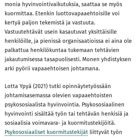
monia hyvinvointivaikutuksia, saattaa se myös
kuormittaa. Etenkin luottovapaaehtoisille voi
kertyä paljon tekemistä ja vastuuta.
Vastuutehtävät usein kasautuvat yksittäisille
henkilöille, ja pienissä organisaatioissa ei aina ole
palkattua henkilökuntaa tukemaan tehtävien
jakautumisessa tasapuolisesti. Monen yhdistyksen
arki pyörii vapaaehtoisen johtamana.
Lotta Ypyä (2021) tutki opinnäytetyössään
johtamisasemassa olevien vapaaehtoisten
psykososiaalista hyvinvointia. Psykososiaalinen
hyvinvointi sisältää työn tai tehtävän henkisiä ja
sosiaalisia voimavara- ja kuormitustekijöitä.
Psykososiaaliset kuormitustekijät
liittyvät työn