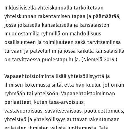
Inklusiivisella yhteiskunnalla tarkoitetaan
yhteiskunnan rakentamisen tapaa ja päämäärää,
jossa jokaisella kansalaisella ja kansalaisten
muodostamilla ryhmillä on mahdollisuus
osallisuuteen ja toimijuuteen sekä tarvitsemiinsa
turvaan ja palveluihin ja jossa kaikilla kansalaisilla
on tarvittaessa puolestapuhuja. (Niemelä 2019.)
Vapaaehtoistoiminta lisää yhteisöllisyyttä ja
ihmisen kokemusta siitä, että hän kuuluu johonkin
ryhmään tai yhteisöön. Vapaaehtoistoiminnan
periaatteet, kuten tasa-arvoisuus,
vastavuoroisuus, suvaitsevaisuus, puolueettomuus,
yhteistyö ja yhteisöllisyys auttavat rakentamaan
erilaisten ihmisten välistä luottamusta. Tätä