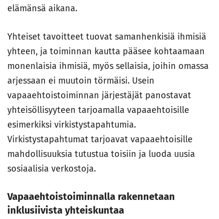
elämänsä aikana.
Yhteiset tavoitteet tuovat samanhenkisiä ihmisiä
yhteen, ja toiminnan kautta pääsee kohtaamaan
monenlaisia ihmisiä, myös sellaisia, joihin omassa
arjessaan ei muutoin törmäisi. Usein
vapaaehtoistoiminnan järjestäjät panostavat
yhteisöllisyyteen tarjoamalla vapaaehtoisille
esimerkiksi virkistystapahtumia.
Virkistystapahtumat tarjoavat vapaaehtoisille
mahdollisuuksia tutustua toisiin ja luoda uusia
sosiaalisia verkostoja.
Vapaaehtoistoiminnalla rakennetaan
inklusiivista yhteiskuntaa