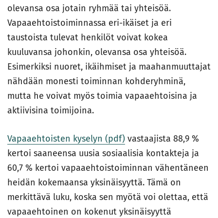
olevansa osa jotain ryhmää tai yhteisöä.
Vapaaehtoistoiminnassa eri-ikäiset ja eri
taustoista tulevat henkilöt voivat kokea
kuuluvansa johonkin, olevansa osa yhteisöä.
Esimerkiksi nuoret, ikäihmiset ja maahanmuuttajat
nähdään monesti toiminnan kohderyhminä,
mutta he voivat myös toimia vapaaehtoisina ja
aktiivisina toimijoina.
Vapaaehtoisten kyselyn (pdf)
vastaajista 88,9 %
kertoi saaneensa uusia sosiaalisia kontakteja ja
60,7 % kertoi vapaaehtoistoiminnan vähentäneen
heidän kokemaansa yksinäisyyttä. Tämä on
merkittävä luku, koska sen myötä voi olettaa, että
vapaaehtoinen on kokenut yksinäisyyttä