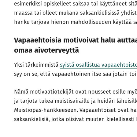
esimerkiksi opiskelleet saksaa tai käyttäneet sit
maassa tai olleet mukana saksankielisissä yhdist
hanke tarjoaa hienon mahdollisuuden käyttää sa
Vapaaehtoisia motivoivat halu auttaa
omaa aivoterveyttä
Yksi tärkeimmistä
syistä osallistua vapaaehtois
syy on se, että vapaaehtoinen itse saa jotain to
Nämä motivaatiotekijät ovat nousseet esille m
ja tarjota tukea muistisairaille ja heidän läheis
Muistiopas-hankkeeseen. Vapaaehtoiset ovat halu
saksankielisiä, jotka olisivat muuten kielellisest