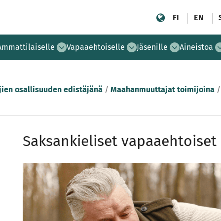
FI
EN
Ammattilaiselle
Vapaaehtoiselle
Jäsenille
Aineistoa
en osallisuuden edistäjänä
/
Maahanmuuttajat toimijoina
Saksankieliset vapaaehtoiset