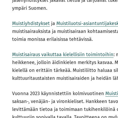
jäsenyhdistykset jakavat tietoa ja tarjoavat tukea
ympäri Suomen.
Muistiyhdistykset
ja
Muistiluotsi-asiantuntijakes
muistisairauksista ja muistisairaan kohtaamisesta
toimia monissa erilaisissa tehtävissä.
Muistisairaus vaikuttaa kielellisiin toimintoihin
: 
heikkenee, jolloin äidinkielen merkitys kasvaa. 
kielellä on erittäin tärkeää. Muistiliitto haluaa si
kulttuuritaustaisten muistisairaiden ja heidän l
Vuonna 2023 käynnistettiin kolmivuotinen
Muist
saksan-, venäjän- ja vironkieliset. Hankkeen ta
levittämään tietoa ja toimimaan tukihenkilöinä 
kulttuuriin sopivalla tavalla. Tavoitteena on myö