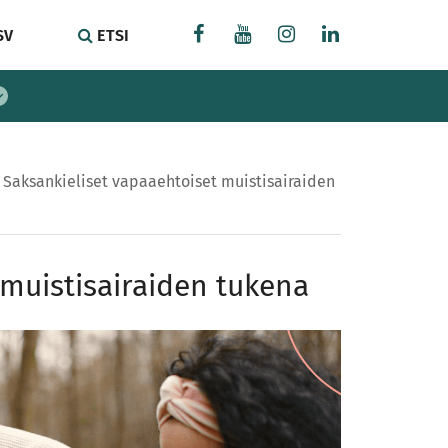
SV
ETSI
/
Saksankieliset vapaaehtoiset muistisairaiden
 muistisairaiden tukena