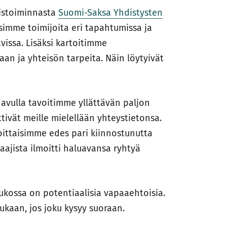
oistoiminnasta
Suomi-Saksa Yhdistysten
simme toimijoita eri tapahtumissa ja
vissa. Lisäksi kartoitimme
an ja yhteisön tarpeita. Näin löytyivät
 avulla tavoitimme yllättävän paljon
tivät meille mielellään yhteystietonsa.
oittaisimme edes pari kiinnostunutta
aajista ilmoitti haluavansa ryhtyä
ukossa on potentiaalisia vapaaehtoisia.
kaan, jos joku kysyy suoraan.