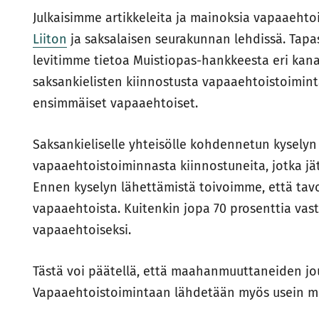
Julkaisimme artikkeleita ja mainoksia vapaaeht
Liiton
ja saksalaisen seurakunnan lehdissä. Tapa
levitimme tietoa Muistiopas-hankkeesta eri kana
saksankielisten kiinnostusta vapaaehtoistoiminta
ensimmäiset vapaaehtoiset.
Saksankieliselle yhteisölle kohdennetun kyselyn
vapaaehtoistoiminnasta kiinnostuneita, jotka jät
Ennen kyselyn lähettämistä toivoimme, että tav
vapaaehtoista. Kuitenkin jopa 70 prosenttia vast
vapaaehtoiseksi.
Tästä voi päätellä, että maahanmuuttaneiden jo
Vapaaehtoistoimintaan lähdetään myös usein mu