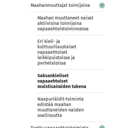
Maahanmuuttajat toimijoina
Maahan muuttaneet naiset
aktiivisina toimijoina
vapaaehtoistoiminnassa
Eri kieli- ja
kulttuuritaustaiset
vapaaehtoiset
leikkipuistoissa ja
perhetaloissa
Saksankieliset
vapaaehtoiset
muistisairaiden tukena
Naapuriäidit-toiminta
edistää maahan
muuttaneiden naisten
osallisuutta
Tuettu vapaaehtoistoiminta