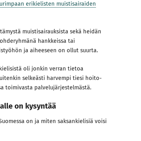
urimpaan erikielisten muistisairaiden
tämystä muistisairauksista sekä heidän
 kohderyhmänä hankkeissa tai
istyöhön ja aiheeseen on ollut suurta.
ielisistä oli jonkin verran tietoa
uitenkin selkeästi harvempi tiesi hoito-
sa toimivasta palvelujärjestelmästä.
alle on kysyntää
 Suomessa on ja miten saksankielisiä voisi