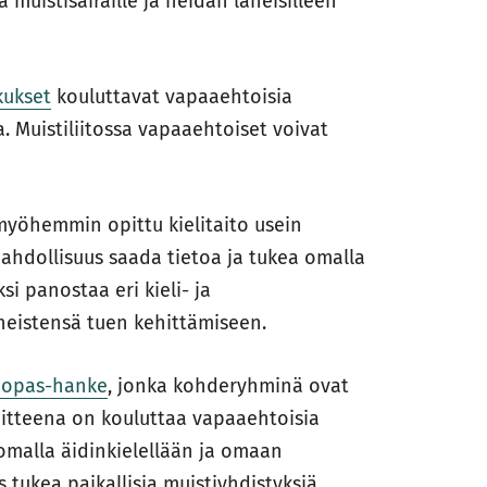
 muistisairaille ja heidän läheisilleen
kukset
kouluttavat vapaaehtoisia
. Muistiliitossa vapaaehtoiset voivat
myöhemmin opittu kielitaito usein
Mahdollisuus saada tietoa ja tukea omalla
ksi panostaa eri kieli- ja
äheistensä tuen kehittämiseen.
iopas-hanke
, jonka kohderyhminä ovat
voitteena on kouluttaa vapaaehtoisia
omalla äidinkielellään ja omaan
s tukea paikallisia muistiyhdistyksiä