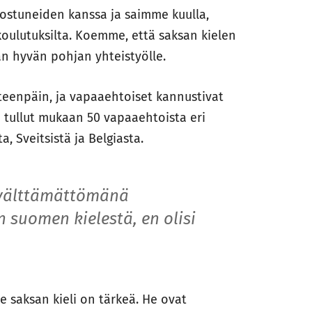
nostuneiden kanssa ja saimme kuulla,
 koulutuksilta. Koemme, että saksan kielen
n hyvän pohjan yhteistyölle.
eteenpäin, ja vapaaehtoiset kannustivat
tullut mukaan 50 vapaaehtoista eri
a, Sveitsistä ja Belgiasta.
 välttämättömänä
n suomen kielestä, en olisi
 saksan kieli on tärkeä. He ovat