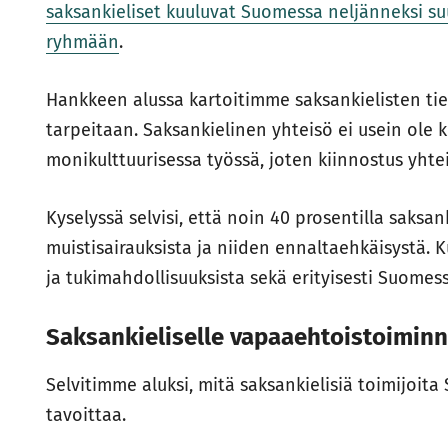
saksankieliset kuuluvat Suomessa neljänneksi su
ryhmään
.
Hankkeen alussa kartoitimme saksankielisten tie
tarpeitaan. Saksankielinen yhteisö ei usein ole
monikulttuurisessa työssä, joten kiinnostus yhte
Kyselyssä selvisi, että noin 40 prosentilla saksank
muistisairauksista ja niiden ennaltaehkäisystä. K
ja tukimahdollisuuksista sekä erityisesti Suomes
Saksankieliselle vapaaehtoistoiminn
Selvitimme aluksi, mitä saksankielisiä toimijoita
tavoittaa.