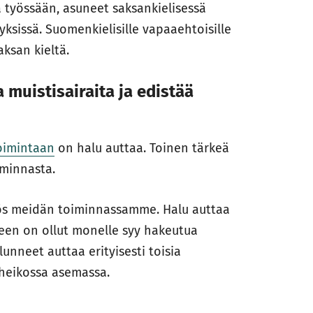
ä työssään, asuneet saksankielisessä
yksissä. Suomenkielisille vapaaehtoisille
ksan kieltä.
 muistisairaita ja edistää
toimintaan
on halu auttaa. Toinen tärkeä
iminnasta.
yös meidän toiminnassamme. Halu auttaa
illeen on ollut monelle syy hakeutua
nneet auttaa erityisesti toisia
i heikossa asemassa.