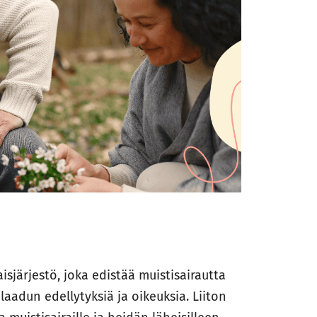
isjärjestö, joka edistää muistisairautta
aadun edellytyksiä ja oikeuksia. Liiton