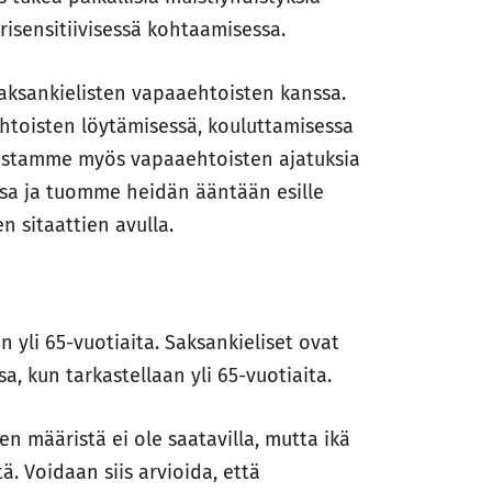
isensitiivisessä kohtaamisessa.
ksankielisten vapaaehtoisten kanssa.
toisten löytämisessä, kouluttamisessa
rostamme myös vapaaehtoisten ajatuksia
sa ja tuomme heidän ääntään esille
en sitaattien avulla.
 on yli 65-vuotiaita. Saksankieliset ovat
, kun tarkastellaan yli 65-vuotiaita.
en määristä ei ole saatavilla, mutta ikä
ä. Voidaan siis arvioida, että