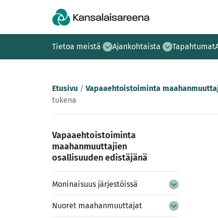
Tietoa meistä
Ajankohtaista
Tapahtumat
Etusivu
/
Vapaaehtoistoiminta maahanmuuttaji
tukena
Vapaaehtoistoiminta
maahanmuuttajien
osallisuuden edistäjänä
Moninaisuus järjestöissä
Nuoret maahanmuuttajat