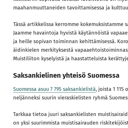
maahanmuuttaneiden tavoittamisessa ja kulttuur
Tässä artikkelissa kerromme kokemuksistamme sa
Jaamme havaintoja hyvistä käytännöistä vapaaeh
ja heille sopivan toiminnan kehittämisessä. Ko
äidinkielen merkityksestä vapaaehtoistoiminnas
Muistiliiton kyselyistä ja haastatteluista kerättyj
Saksankielinen yhteisö Suomessa
Suomessa asuu 7 795 saksankielistä
, joista 1 115
neljänneksi suurin vieraskielisten ryhmä Suomessa
Tarkkaa tietoa juuri saksankielisten muistisairaid
on yksi suurimmista muistisairauden riskitekijöist