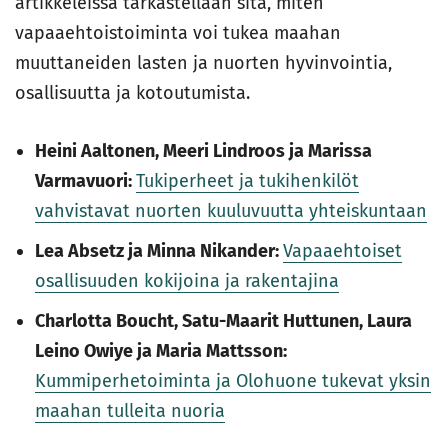
artikkeleissa tarkastellaan sitä, miten
vapaaehtoistoiminta voi tukea maahan
muuttaneiden lasten ja nuorten hyvinvointia,
osallisuutta ja kotoutumista.
Heini Aaltonen, Meeri Lindroos ja Marissa
Varmavuori:
Tukiperheet ja tukihenkilöt
vahvistavat nuorten kuuluvuutta yhteiskuntaan
Lea Absetz ja Minna Nikander:
Vapaaehtoiset
osallisuuden kokijoina ja rakentajina
Charlotta Boucht, Satu-Maarit Huttunen, Laura
Leino Owiye ja Maria Mattsson:
Kummiperhetoiminta ja Olohuone tukevat yksin
maahan tulleita nuoria