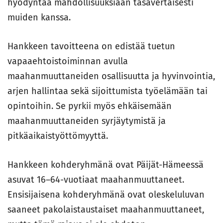
hyödyntää mahdollisuuksiaan tasavertaisesti
muiden kanssa.
Hankkeen tavoitteena on edistää tuetun
vapaaehtoistoiminnan avulla
maahanmuuttaneiden osallisuutta ja hyvinvointia,
arjen hallintaa sekä sijoittumista työelämään tai
opintoihin. Se pyrkii myös ehkäisemään
maahanmuuttaneiden syrjäytymistä ja
pitkäaikaistyöttömyyttä.
Hankkeen kohderyhmänä ovat Päijät-Hämeessä
asuvat 16–64-vuotiaat maahanmuuttaneet.
Ensisijaisena kohderyhmänä ovat oleskeluluvan
saaneet pakolaistaustaiset maahanmuuttaneet,