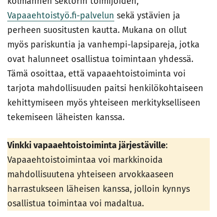
kolmannen sektorin toimijoiden,
Vapaaehtoistyö.fi-palvelun
sekä ystävien ja
perheen suositusten kautta. Mukana on ollut
myös pariskuntia ja vanhempi-lapsipareja, jotka
ovat halunneet osallistua toimintaan yhdessä.
Tämä osoittaa, että vapaaehtoistoiminta voi
tarjota mahdollisuuden paitsi henkilökohtaiseen
kehittymiseen myös yhteiseen merkitykselliseen
tekemiseen läheisten kanssa.
Vinkki vapaaehtoistoiminta järjestäville
:
Vapaaehtoistoimintaa voi markkinoida
mahdollisuutena yhteiseen arvokkaaseen
harrastukseen läheisen kanssa, jolloin kynnys
osallistua toimintaa voi madaltua.