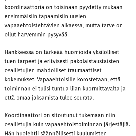
koordinaattoria on toisinaan pyydetty mukaan
ensimmäisiin tapaamisiin uusien
vapaaehtoistehtävien alkaessa, mutta tarve on
ollut harvemmin pysyvää.
Hankkeessa on tärkeää huomioida yksilölliset
tuen tarpeet ja erityisesti pakolaistaustaisten
osallistujien mahdolliset traumaattiset
kokemukset. Vapaaehtoisille korostetaan, että
toiminnan ei tulisi tuntua liian kuormittavalta ja
että omaa jaksamista tulee seurata.
Koordinaattori on sitoutunut tukemaan niin
osallistujia kuin vapaaehtoistoiminnan järjestäjiä.
Hän huolehtii säännöllisesti kuulumisten