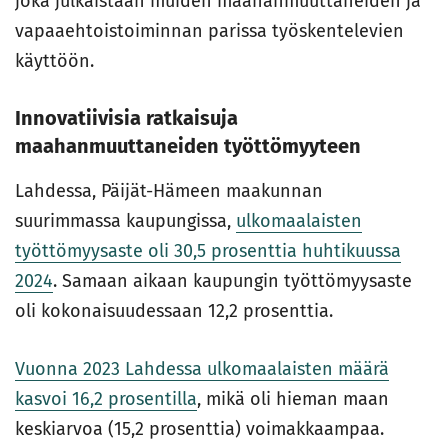
joka julkaistaan muiden maahanmuuttaneiden ja
vapaaehtoistoiminnan parissa työskentelevien
käyttöön.
Innovatiivisia ratkaisuja
maahanmuuttaneiden työttömyyteen
Lahdessa, Päijät-Hämeen maakunnan
suurimmassa kaupungissa,
ulkomaalaisten
työttömyysaste oli 30,5 prosenttia huhtikuussa
2024
. Samaan aikaan kaupungin työttömyysaste
oli kokonaisuudessaan 12,2 prosenttia.
Vuonna 2023 Lahdessa ulkomaalaisten määrä
kasvoi 16,2 prosentilla
, mikä oli hieman maan
keskiarvoa (15,2 prosenttia) voimakkaampaa.