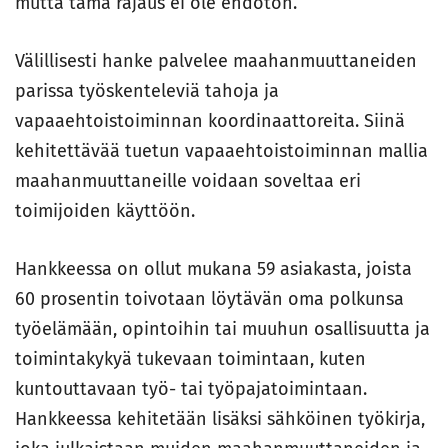
mutta tämä rajaus ei ole ehdoton.
Välillisesti hanke palvelee maahanmuuttaneiden
parissa työskenteleviä tahoja ja
vapaaehtoistoiminnan koordinaattoreita. Siinä
kehitettävää tuetun vapaaehtoistoiminnan mallia
maahanmuuttaneille voidaan soveltaa eri
toimijoiden käyttöön.
Hankkeessa on ollut mukana 59 asiakasta, joista
60 prosentin toivotaan löytävän oma polkunsa
työelämään, opintoihin tai muuhun osallisuutta ja
toimintakykyä tukevaan toimintaan, kuten
kuntouttavaan työ- tai työpajatoimintaan.
Hankkeessa kehitetään lisäksi sähköinen työkirja,