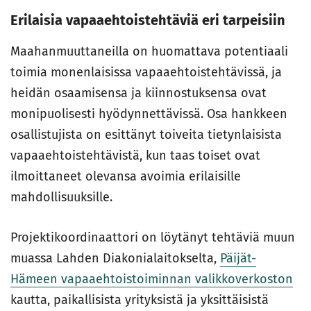
Erilaisia vapaaehtoistehtäviä eri tarpeisiin
Maahanmuuttaneilla on huomattava potentiaali
toimia monenlaisissa vapaaehtoistehtävissä, ja
heidän osaamisensa ja kiinnostuksensa ovat
monipuolisesti hyödynnettävissä. Osa hankkeen
osallistujista on esittänyt toiveita tietynlaisista
vapaaehtoistehtävistä, kun taas toiset ovat
ilmoittaneet olevansa avoimia erilaisille
mahdollisuuksille.
Projektikoordinaattori on löytänyt tehtäviä muun
muassa Lahden Diakonialaitokselta,
Päijät-
Hämeen vapaaehtoistoiminnan valikkoverkoston
kautta, paikallisista yrityksistä ja yksittäisistä