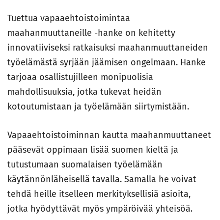
Tuettua vapaaehtoistoimintaa
maahanmuuttaneille -hanke on kehitetty
innovatiiviseksi ratkaisuksi maahanmuuttaneiden
työelämästä syrjään jäämisen ongelmaan. Hanke
tarjoaa osallistujilleen monipuolisia
mahdollisuuksia, jotka tukevat heidän
kotoutumistaan ja työelämään siirtymistään.
Vapaaehtoistoiminnan kautta maahanmuuttaneet
pääsevät oppimaan lisää suomen kieltä ja
tutustumaan suomalaisen työelämään
käytännönläheisellä tavalla. Samalla he voivat
tehdä heille itselleen merkityksellisiä asioita,
jotka hyödyttävät myös ympäröivää yhteisöä.