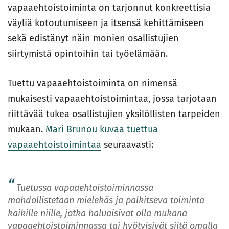
vapaaehtoistoiminta on tarjonnut konkreettisia
väyliä kotoutumiseen ja itsensä kehittämiseen
sekä edistänyt näin monien osallistujien
siirtymistä opintoihin tai työelämään.
Tuettu vapaaehtoistoiminta on nimensä
mukaisesti vapaaehtoistoimintaa, jossa tarjotaan
riittävää tukea osallistujien yksilöllisten tarpeiden
mukaan.
Mari Brunou kuvaa tuettua
vapaaehtoistoimintaa
seuraavasti:
Tuetussa vapaaehtoistoiminnassa
mahdollistetaan mielekäs ja palkitseva toiminta
kaikille niille, jotka haluaisivat olla mukana
vapaaehtoistoiminnassa tai hyötyisivät siitä omalla