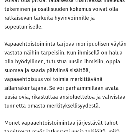
voivat olla pitkiä. Tällaisessa tilanteessa mielekäs
tekeminen ja osallisuuden kokemus voivat olla
ratkaisevan tärkeitä hyvinvoinnille ja
sopeutumiselle.
Vapaaehtoistoiminta tarjoaa monipuolisen väylän
vastata näihin tarpeisiin. Kun ihmisellä on halua
olla hyödyllinen, tutustua uusiin ihmisiin, oppia
suomea ja saada päiviinsä sisältöä,
vapaaehtoisuus voi toimia merkittävänä
sillanrakentajana. Se voi parhaimmillaan avata
uusia ovia, rikastuttaa ansioluetteloa ja vahvistaa
tunnetta omasta merkityksellisyydestä.
Monet vapaaehtoistoimintaa järjestävät tahot
tarvitsevat myös jatkuvasti uusia tekijöitä, mikä