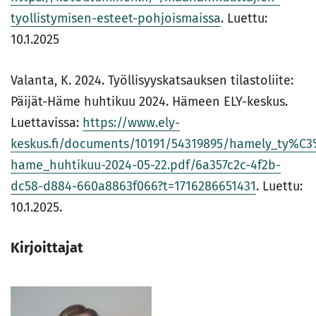
tyollistymisen-esteet-pohjoismaissa
. Luettu:
10.1.2025
Valanta, K. 2024. Työllisyyskatsauksen tilastoliite:
Päijät-Häme huhtikuu 2024. Hämeen ELY-keskus.
Luettavissa:
https://www.ely-
keskus.fi/documents/10191/54319895/hamely_ty%C3%B6
hame_huhtikuu-2024-05-22.pdf/6a357c2c-4f2b-
dc58-d884-660a8863f066?t=1716286651431
. Luettu:
10.1.2025.
Kirjoittajat