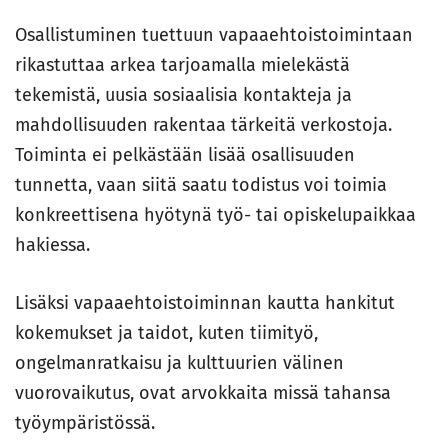
Osallistuminen tuettuun vapaaehtoistoimintaan
rikastuttaa arkea tarjoamalla mielekästä
tekemistä, uusia sosiaalisia kontakteja ja
mahdollisuuden rakentaa tärkeitä verkostoja.
Toiminta ei pelkästään lisää osallisuuden
tunnetta, vaan siitä saatu todistus voi toimia
konkreettisena hyötynä työ- tai opiskelupaikkaa
hakiessa.
Lisäksi vapaaehtoistoiminnan kautta hankitut
kokemukset ja taidot, kuten tiimityö,
ongelmanratkaisu ja kulttuurien välinen
vuorovaikutus, ovat arvokkaita missä tahansa
työympäristössä.