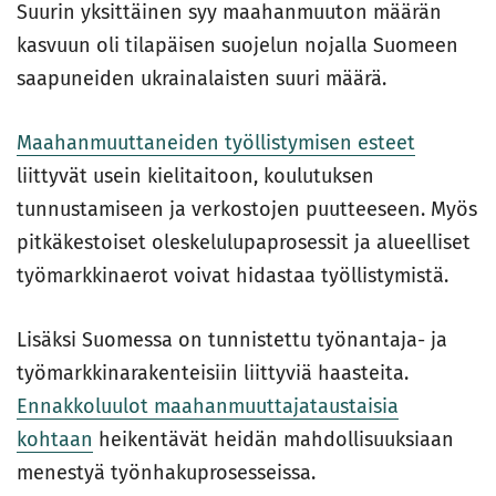
Suurin yksittäinen syy maahanmuuton määrän
kasvuun oli tilapäisen suojelun nojalla Suomeen
saapuneiden ukrainalaisten suuri määrä.
Maahanmuuttaneiden työllistymisen esteet
liittyvät usein kielitaitoon, koulutuksen
tunnustamiseen ja verkostojen puutteeseen. Myös
pitkäkestoiset oleskelulupaprosessit ja alueelliset
työmarkkinaerot voivat hidastaa työllistymistä.
Lisäksi Suomessa on tunnistettu työnantaja- ja
työmarkkinarakenteisiin liittyviä haasteita.
Ennakkoluulot maahanmuuttajataustaisia
kohtaan
heikentävät heidän mahdollisuuksiaan
menestyä työnhakuprosesseissa.