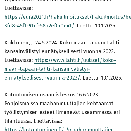
Luettavissa:
https://eura2021.fi/hakuilmoitukset/hakuilmoitus/b
3fd8-45f1-91cf-58a2ef0c1e41/
. Luettu: 10.1.2025.
Kokkonen, J. 24.5.2024. Ko­ko maan ta­paan Lah­ti
kan­sain­vä­lis­tyi en­nä­tyk­sel­li­ses­ti vuon­na 2023.
Luettavissa:
https://www.lahti.fi/uutiset/koko-
maan-tapaan-lahti-kansainvalistyi-
ennatyksellisesti-vuonna-2023/
. Luettu: 10.1.2025.
Kotoutumisen osaamiskeskus 16.6.2023.
Pohjoismaissa maahanmuuttajien kohtaamat
työllistymisen esteet ilmenevät useammassa eri
tilanteessa. Luettavissa:
https://kotoutuminen.fi/-/maahanmuuttajien-