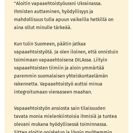
”Aloitin vapaaehtoistyöurani Ukrainassa.
Ihmisten auttaminen, hyödyllisyys ja
mahdollisuus tulla apuun vaikeilla hetkillä on
aina ollut minulle tärkeää.
Kun tulin Suomeen, päätin jatkaa
vapaaehtoistyötä. Ja olen iloinen, että onnistuin
toimimaan vapaaehtoisena DILAssa. Liityin
vapaaehtoisten tiimiin ja aloin ymmärtää
paremmin suomalaisen yhteiskuntaelämän
rakennetta. Vapaaehtoistyö auttoi minua
integroitumaan vieraaseen maahan.
Vapaaehtoistyön ansiosta sain tilaisuuden
tavata monia mielenkiintoisia ihmisiä ja tuntea
olevani mukana hyödyllisessä toiminnassa.
Sitten aloitin opiskelun ja löysin myöhemmin