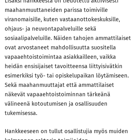
Lisäksi hankkeesta on tiedotettu aktiivisesti
maahanmuuttaneiden parissa toimiville
viranomaisille, kuten vastaanottokeskuksille,
ohjaus- ja neuvontapalveluille sekä
sosiaalipalveluille. Näiden tahojen ammattilaiset
ovat arvostaneet mahdollisuutta suositella
vapaaehtoistoimintaa asiakkailleen, vaikka
heidän ensisijaiset tavoitteensa liittyisivätkin
esimerkiksi työ- tai opiskelupaikan löytämiseen.
Sekä maahanmuuttajat että ammattilaiset
näkevät vapaaehtoistoiminnan tärkeänä
välineenä kotoutumisen ja osallisuuden
tukemisessa.
Hankkeeseen on tullut osallistujia myös muiden