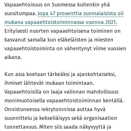
Vapaaehtoisuus on Suomessa kuitenkin yhä
suositumpaa.
Jopa 47 prosenttia suomalaisista oli
mukana vapaaehtoistoiminnassa vuonna 2021.
Erityisesti nuorten vapaaehtoisena toiminen on
kasvanut samalla kun eläkeläisten ja miesten
vapaaehtoistoiminta on vähentynyt viime vuosien
aikana.
Kun asia koetaan tärkeäksi ja ajankohtaiseksi,
ihmiset lähtevät mukaan toimintaan.
Vapaaehtoisilla on laaja valinnan mahdollisuus
monimuotoisella vapaaehtoistoiminnan kentällä.
Onnistuneessa rekrytoinnissa auttaa hyvä
suunnittelu ja kekseliäisyys sekä organisaation
tunnettavuus. Miten siis saada näkyvyyttä ja