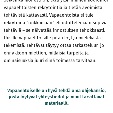
Selkeintä monesti on, että yksi ihminen koordinoi
vapaaehtoisten rekrytointia ja tietää avoimista
tehtävistä kattavasti. Vapaaehtoista ei tule
rekrytoida ”roikkumaan” eli odottelemaan sopivia
tehtäviä – se näivettää innostuksen tehokkaasti.
Uusille vapaaehtoisille pitää löytyä mielekästä
tekemistä. Tehtävät täytyy ottaa tarkasteluun jo
ennakkoon miettien, millaisia tarpeita ja
ominaisuuksia juuri siinä toimessa tarvitaan.
Vapaaehtoiselle on hyvä tehdä oma ohjekansio,
josta löytyvät yhteystiedot ja muut tarvittavat
materiaalit.