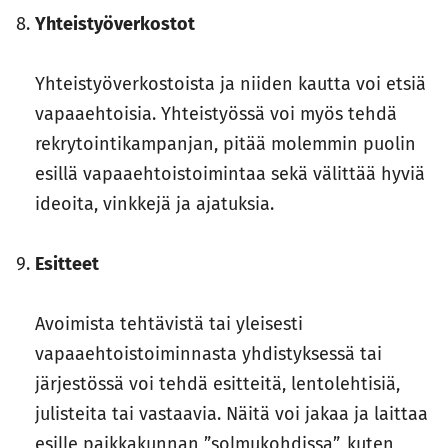
Yhteistyöverkostot
Yhteistyöverkostoista ja niiden kautta voi etsiä
vapaaehtoisia. Yhteistyössä voi myös tehdä
rekrytointikampanjan, pitää molemmin puolin
esillä vapaaehtoistoimintaa sekä välittää hyviä
ideoita, vinkkejä ja ajatuksia.
Esitteet
Avoimista tehtävistä tai yleisesti
vapaaehtoistoiminnasta yhdistyksessä tai
järjestössä voi tehdä esitteitä, lentolehtisiä,
julisteita tai vastaavia. Näitä voi jakaa ja laittaa
esille paikkakunnan ”solmukohdissa”, kuten