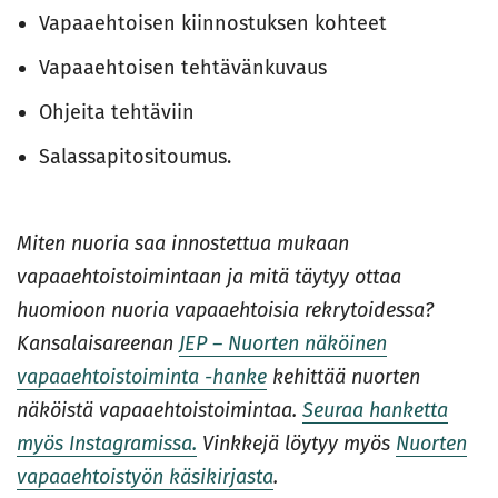
Vapaaehtoisen kiinnostuksen kohteet
Vapaaehtoisen tehtävänkuvaus
Ohjeita tehtäviin
Salassapitositoumus.
Miten nuoria saa innostettua mukaan
vapaaehtoistoimintaan ja mitä täytyy ottaa
huomioon nuoria vapaaehtoisia rekrytoidessa?
Kansalaisareenan
JEP – Nuorten näköinen
vapaaehtoistoiminta -hanke
kehittää nuorten
näköistä vapaaehtoistoimintaa.
Seuraa hanketta
myös Instagramissa.
Vinkkejä löytyy myös
Nuorten
vapaaehtoistyön käsikirjasta
.