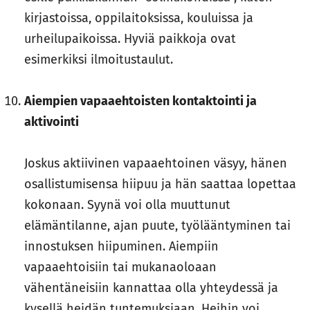
kirjastoissa, oppilaitoksissa, kouluissa ja
urheilupaikoissa. Hyviä paikkoja ovat
esimerkiksi ilmoitustaulut.
Aiempien vapaaehtoisten kontaktointi ja
aktivointi
Joskus aktiivinen vapaaehtoinen väsyy, hänen
osallistumisensa hiipuu ja hän saattaa lopettaa
kokonaan. Syynä voi olla muuttunut
elämäntilanne, ajan puute, työlääntyminen tai
innostuksen hiipuminen. Aiempiin
vapaaehtoisiin tai mukanaoloaan
vähentäneisiin kannattaa olla yhteydessä ja
kysellä heidän tuntemuksiaan. Heihin voi