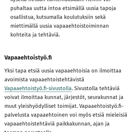
puhaltaa uutta intoa etsimällä uusia tapoja
osallistua, kutsumalla koulutuksiin sekä
miettimällä uusia vapaaehtoistoiminnan
kohteita ja tehtäviä.
Vapaaehtoistyö.fi
Yksi tapa etsiä uusia vapaaehtoisia on ilmoittaa
avoimista vapaaehtoistehtävistä
Vapaaehtoistyö.fi-sivustolla
. Sivustolla tehtäviä
voivat ilmoittaa kunnat, järjestöt, seurakunnat ja
muut yleishyödylliset toimijat. Vapaaehtoistyö.fi-
palvelusta vapaaehtoinen voi myös etsiä mieleisiä
vapaaehtoistehtäviä paikkakunnan, ajan ja