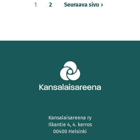
Lisää
1
2
Seuraava sivu
artikkeleita
Kansalaisareena ry
Ilkantie 4, 4. kerros
00400 Helsinki