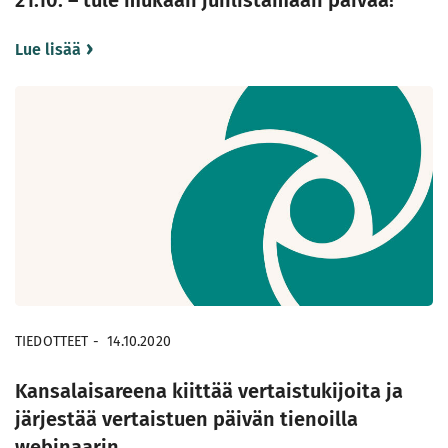
21.10. – tule mukaan juhlistamaan päivää!
Lue lisää
TIEDOTTEET
-
14.10.2020
Kansalaisareena kiittää vertaistukijoita ja
järjestää vertaistuen päivän tienoilla
webinaarin