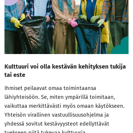
Kulttuuri voi olla kestävän kehityksen tukija
tai este
Ihmiset peilaavat omaa toimintaansa
lähiyhteisöön. Se, miten ympärillä toimitaan,
vaikuttaa merkittävästi myös omaan käytökseen.
Yhteisön virallinen vastuullisuusohjelma ja
yhdessä sovitut kestävyysteot edellyttävät
tuekseen niitä tukevaa kulttuuria.