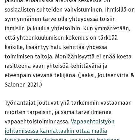
Jälkimateriaalisissa arvoissa keskeistä on
sosiaalisten suhteiden vahvistuminen. Ihmisillä on
synnynnäinen tarve olla yhteydessä toisiin
ihmisiin ja kuulua yhteisöihin. Kun ymmärretään,
että yhteenkuulumisen kokemus on tärkeää
kaikille, lisääntyy halu kehittää yhdessä
toimimisen taitoja. Moniäänisyyttä ei enää koeta
rasitteena vaan yhteisöä kehittävänä ja
eteenpäin vievänä tekijänä. (Jaaksi, Joutsenvirta &
Salonen 2021.)
Työnantajat joutuvat yhä tarkemmin vastaamaan
nuorten tarpeisiin, ja sama tarve ilmenee
vapaaehtoistoiminnassa.
Vapaaehtoistyön
johtamisessa kannattaakin ottaa mallia