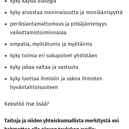
kyky käydä dialogia
kyky arvostaa moninaisuutta ja moniäänisyyttä
periksiantamattomuus ja pitkäjänteisyys
vaikuttamistoiminnassa
empatia, myötätunto ja myötäinto
kyky toimia eri sukupolvet yhdistäen
kyky jakaa valtaa ja vastuuta
kyky luottaa ihmisiin ja uskoa ihmisten
hyväntahtoisuuteen
Keksitkö itse lisää?
Taitoja ja niiden yhteiskunnallista merkitystä voi