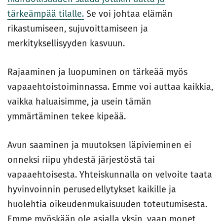
tärkeämpää tilalle.
Se voi johtaa elämän
rikastumiseen, sujuvoittamiseen ja
merkityksellisyyden kasvuun.
Rajaaminen ja luopuminen on tärkeää myös
vapaaehtoistoiminnassa. Emme voi auttaa kaikkia,
vaikka haluaisimme, ja usein tämän
ymmärtäminen tekee kipeää.
Avun saaminen ja muutoksen läpivieminen ei
onneksi riipu yhdestä järjestöstä tai
vapaaehtoisesta. Yhteiskunnalla on velvoite taata
hyvinvoinnin perusedellytykset kaikille ja
huolehtia oikeudenmukaisuuden toteutumisesta.
Emme myöskään ole asialla yksin, vaan monet