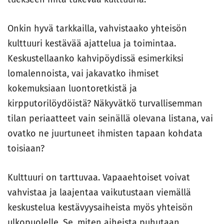
Onkin hyvä tarkkailla, vahvistaako yhteisön
kulttuuri kestävää ajattelua ja toimintaa.
Keskustellaanko kahvipöydissä esimerkiksi
lomalennoista, vai jakavatko ihmiset
kokemuksiaan luontoretkistä ja
kirpputorilöydöistä? Näkyvätkö turvallisemman
tilan periaatteet vain seinällä olevana listana, vai
ovatko ne juurtuneet ihmisten tapaan kohdata
toisiaan?
Kulttuuri on tarttuvaa. Vapaaehtoiset voivat
vahvistaa ja laajentaa vaikutustaan viemällä
keskustelua kestävyysaiheista myös yhteisön
ulkopuolelle. Se, miten aiheista puhutaan