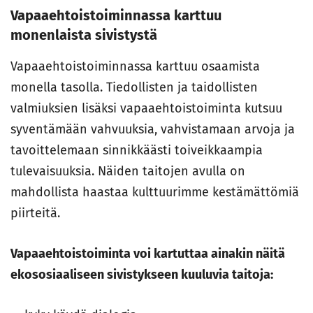
Vapaaehtoistoiminnassa karttuu
monenlaista sivistystä
Vapaaehtoistoiminnassa karttuu osaamista
monella tasolla. Tiedollisten ja taidollisten
valmiuksien lisäksi vapaaehtoistoiminta kutsuu
syventämään vahvuuksia, vahvistamaan arvoja ja
tavoittelemaan sinnikkäästi toiveikkaampia
tulevaisuuksia. Näiden taitojen avulla on
mahdollista haastaa kulttuurimme kestämättömiä
piirteitä.
Vapaaehtoistoiminta voi kartuttaa ainakin näitä
ekososiaaliseen sivistykseen kuuluvia taitoja: