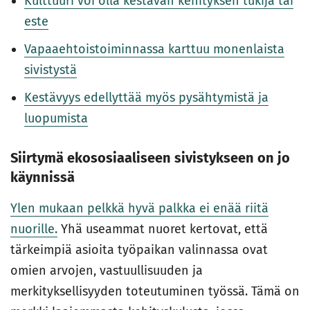
Kulttuuri voi olla kestävän kehityksen tukija tai
este
Vapaaehtoistoiminnassa karttuu monenlaista
sivistystä
Kestävyys edellyttää myös pysähtymistä ja
luopumista
Siirtymä ekososiaaliseen sivistykseen on jo
käynnissä
Ylen mukaan pelkkä hyvä palkka ei enää riitä
nuorille.
Yhä useammat nuoret kertovat, että
tärkeimpiä asioita työpaikan valinnassa ovat
omien arvojen, vastuullisuuden ja
merkityksellisyyden toteutuminen työssä. Tämä on