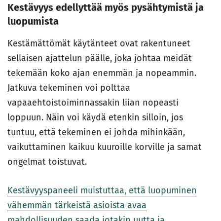
Kestävyys edellyttää myös pysähtymistä ja
luopumista
Kestämättömät käytänteet ovat rakentuneet
sellaisen ajattelun päälle, joka johtaa meidät
tekemään koko ajan enemmän ja nopeammin.
Jatkuva tekeminen voi polttaa
vapaaehtoistoiminnassakin liian nopeasti
loppuun. Näin voi käydä etenkin silloin, jos
tuntuu, että tekeminen ei johda mihinkään,
vaikuttaminen kaikuu kuuroille korville ja samat
ongelmat toistuvat.
Kestävyyspaneeli muistuttaa, että luopuminen
vähemmän tärkeistä asioista avaa
mahdollisuuden saada jotakin uutta ja