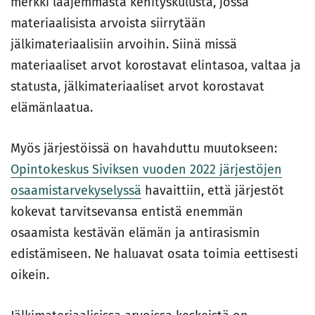
merkki laajemmasta kehityskulusta, jossa
materiaalisista arvoista siirrytään
jälkimateriaalisiin arvoihin. Siinä missä
materiaaliset arvot korostavat elintasoa, valtaa ja
statusta, jälkimateriaaliset arvot korostavat
elämänlaatua.
Myös järjestöissä on havahduttu muutokseen:
Opintokeskus Siviksen vuoden 2022 järjestöjen
osaamistarvekyselyssä
havaittiin, että järjestöt
kokevat tarvitsevansa entistä enemmän
osaamista kestävän elämän ja antirasismin
edistämiseen. Ne haluavat osata toimia eettisesti
oikein.