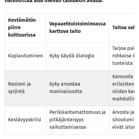
hahmottaa alla olevan taulukon avulla:
Kestämätön
Vapaaehtoistoiminnassa
piirre
Taitoa vahv
karttuva taito
kulttuurissa
Tarjoa paik
Kuplautuminen
Kyky käydä dialogia
rohkaise ko
tunteista p
Kannusta t
Rasismi ja
Kyky arvostaa
erilaisten 
syrjintä
moninaisuutta
niiden kaut
mahdollisuu
Periksiantamattomuus ja
Arvosta ja 
Kestävyyskriisi
pitkäjänteisyys
sitoutumist
vaikuttamisessa
eivät sitout