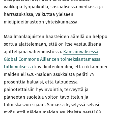
vaikkapa työpaikoilla, sosiaalisessa mediassa ja
harrastuksissa, vaikuttaa yleiseen
mielipideilmastoon yhteiskunnassa.
Maailmanlaajuisten haasteiden äärellä on helppo
sortua ajattelemaan, että on itse vastuullisena
ajattelijana vähemmistössä.
Kansainvälisessä
Global Commons Alliancen toimeksiantamassa
tutkimuksessa
kävi kuitenkin ilmi, että rikkaimpien
maiden eli G20-maiden asukkaista peräti 74
prosenttia haluaisi, että taloudessa
painotettaisiin hyvinvointia, terveyttä ja
planeetan suojelua voiton tavoittelun ja
talouskasvun sijaan. Samassa kyselyssä selvisi
myös, että näiden maiden asukkaista peräti 83