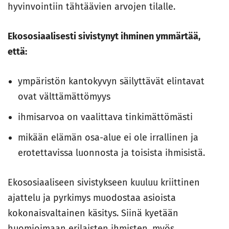
hyvinvointiin tähtäävien arvojen tilalle.
Ekososiaalisesti sivistynyt ihminen ymmärtää,
että:
ympäristön kantokyvyn säilyttävät elintavat
ovat välttämättömyys
ihmisarvoa on vaalittava tinkimättömästi
mikään elämän osa-alue ei ole irrallinen ja
erotettavissa luonnosta ja toisista ihmisistä.
Ekososiaaliseen sivistykseen kuuluu kriittinen
ajattelu ja pyrkimys muodostaa asioista
kokonaisvaltainen käsitys. Siinä kyetään
huomioimaan erilaisten ihmisten, myös