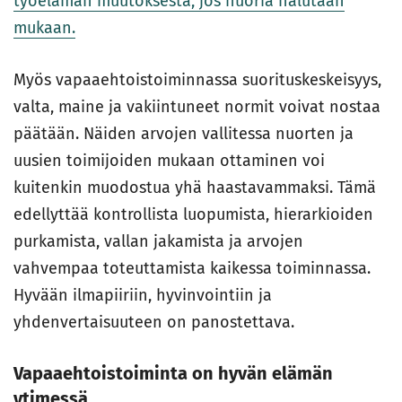
työelämän muutoksesta, jos nuoria halutaan
mukaan.
Myös vapaaehtoistoiminnassa suorituskeskeisyys,
valta, maine ja vakiintuneet normit voivat nostaa
päätään. Näiden arvojen vallitessa nuorten ja
uusien toimijoiden mukaan ottaminen voi
kuitenkin muodostua yhä haastavammaksi. Tämä
edellyttää kontrollista luopumista, hierarkioiden
purkamista, vallan jakamista ja arvojen
vahvempaa toteuttamista kaikessa toiminnassa.
Hyvään ilmapiiriin, hyvinvointiin ja
yhdenvertaisuuteen on panostettava.
Vapaaehtoistoiminta on hyvän elämän
ytimessä