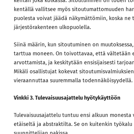
kentän joka kolkassa. Sitoutuminen on toden to
kentällä vallitsee myös sitoutumattomuuden harh
puolesta voivat jäädä näkymättömiin, koska ne
järjestörakenteen ulkopuolella.
Siinä määrin, kun sitoutuminen on muutoksessa,
tarttua moneen. On toivottavaa, että vältetään 
arvottamista, ja keskitytään ensisijaisesti tarjoa
Mikäli osallistujat kokevat sitoutumisvalmiuksie
vieraannuttaa suuremmalla todennäköisyydellä.
Vinkki 3. Tulevaisuusajattelu hyötykäyttöön
Tulevaisuusajattelu tuntuu ensi alkuun monesta v
etäiseltä ja abstraktilta. Se on kuitenkin työk
suunnittelijan pakissa.