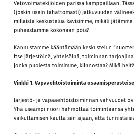
Vetovoimatekijöiden parissa kamppaillaan. Täss
(joskin usein tahattomasti) jatkuvuuden välineek
millaista keskustelua kävisimme, mikäli jätämme
puheestamme kokonaan pois?
Kannustamme kääntämään keskustelun ”nuorten 
itse järjestöinä, yhteisöinä, toiminnan tarjoaji
jonka puolesta toimimme, kiinnostaa? Mikä heitä
Vinkki 1. Vapaaehtoistoiminta osaamisperusteis
Järjestö- ja vapaaehtoistoiminnan vahvuudet ova
Yhä useampi nuori hahmottaa toimintaansa yhtei
vaikuttamisen kautta sen sijaan, että tunnistaisi