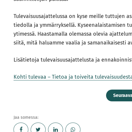
Tulevaisuusajattelussa on kyse meille tuttujen a
tiedolla ja ymmärryksellä. Kyseenalaistamisen t
ytimessä. Haastamalla olemassa olevia ajattelum
siitä, mitä haluamme vaalia ja samanaikaisesti a
Lisätietoja tulevaisuusajattelusta ja ennakoinnis
Kohti tulevaa – Tietoa ja toiveita tulevaisuudes
Seuraav
Jaa somessa: