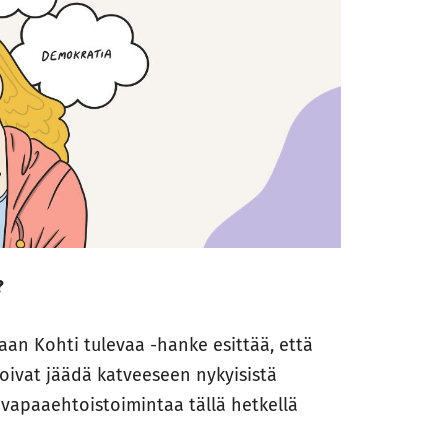
?
aan Kohti tulevaa -hanke esittää, että
ivat jäädä katveeseen nykyisistä
 vapaaehtoistoimintaa tällä hetkellä