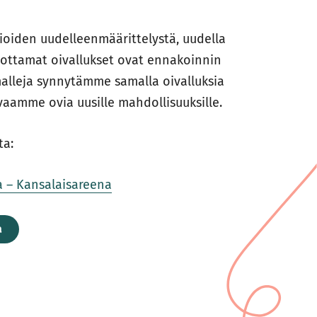
sioiden uudelleenmäärittelystä, uudella
uottamat oivallukset ovat ennakoinnin
alleja synnytämme samalla oivalluksia
vaamme ovia uusille mahdollisuuksille.
ta:
ta – Kansalaisareena
a