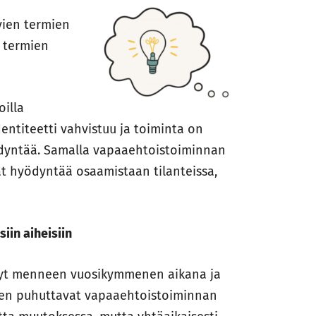
vien termien
 termien
illa
entiteetti vahvistuu ja toiminta on
yntää. Samalla vapaaehtoistoiminnan
t hyödyntää osaamistaan tilanteissa,
siin aiheisiin
nyt menneen vuosikymmenen aikana ja
en puhuttavat vapaaehtoistoiminnan