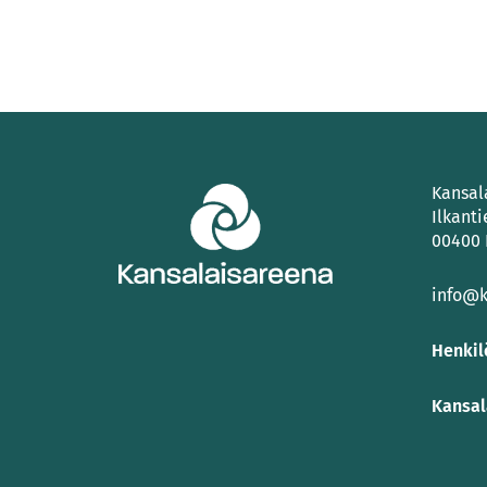
Kansal
Ilkanti
00400 
info@k
Henkil
Kansal