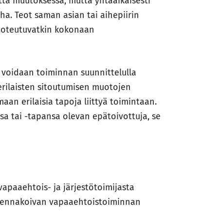
tta muutoksessa, mutta yhtäaikaisesti
a. Teot saman asian tai aihepiirin
 toteutuvatkin kokonaan
 voidaan toiminnan suunnittelulla
erilaisten sitoutumisen muotojen
maan erilaisia tapoja liittyä toimintaan.
nsa tai -tapansa olevan epätoivottuja, se
apaaehtois- ja järjestötoimijasta
alu ennakoivan vapaaehtoistoiminnan