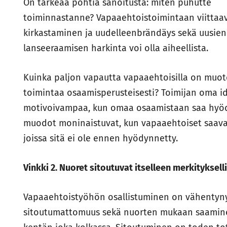
On tärkeää pohtia sanoitusta: miten puhutte
toiminnastanne? Vapaaehtoistoimintaan viittaa
kirkastaminen ja uudelleenbrändäys sekä uusien
lanseeraamisen harkinta voi olla aiheellista.
Kuinka paljon vapautta vapaaehtoisilla on muoto
toimintaa osaamisperusteisesti? Toimijan oma id
motivoivampaa, kun omaa osaamistaan saa hyöd
muodot moninaistuvat, kun vapaaehtoiset saava
joissa sitä ei ole ennen hyödynnetty.
Vinkki 2. Nuoret sitoutuvat itselleen merkitykselli
Vapaaehtoistyöhön osallistuminen on vähenty
sitoutumattomuus sekä nuorten mukaan saamin