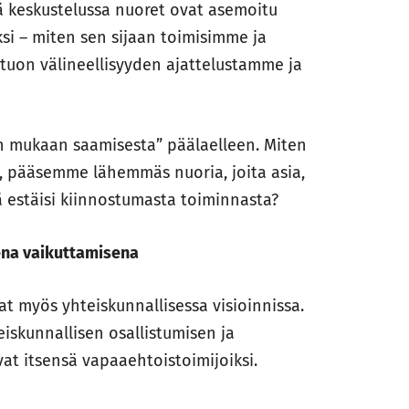
ä keskustelussa nuoret ovat asemoitu
si – miten sen sijaan toimisimme ja
 tuon välineellisyyden ajattelustamme ja
mukaan saamisesta” päälaelleen. Miten
na, pääsemme lähemmäs nuoria, joita asia,
 estäisi kiinnostumasta toiminnasta?
ena vaikuttamisena
t myös yhteiskunnallisessa visioinnissa.
skunnallisen osallistumisen ja
vat itsensä vapaaehtoistoimijoiksi.