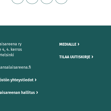
aisareena ry
MEDIALLE
e 4, 4. kerros
Helsinki
TILAA UUTISKIRJE
ansalaisareena.fi
östön yhteystiedot
aisareenan hallitus