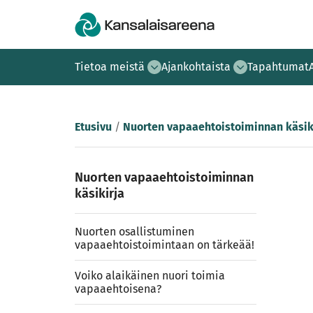
Tietoa meistä
Ajankohtaista
Tapahtumat
Etusivu
/
Nuorten vapaaehtoistoiminnan käsik
Nuorten vapaaehtoistoiminnan
käsikirja
Nuorten osallistuminen
vapaaehtoistoimintaan on tärkeää!
Voiko alaikäinen nuori toimia
vapaaehtoisena?