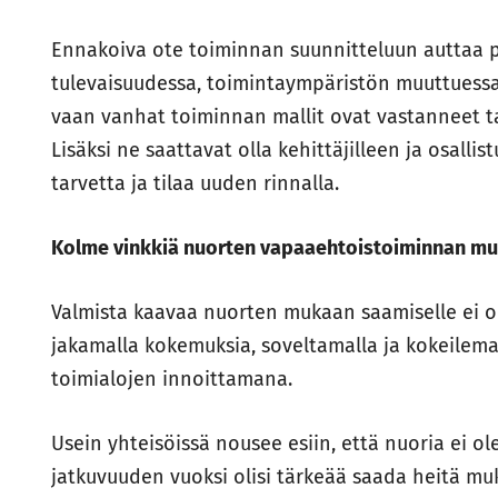
Ennakoiva ote toiminnan suunnitteluun auttaa 
tulevaisuudessa, toimintaympäristön muuttuessa.
vaan vanhat toiminnan mallit ovat vastanneet tar
Lisäksi ne saattavat olla kehittäjilleen ja osallist
tarvetta ja tilaa uuden rinnalla.
Kolme vinkkiä nuorten vapaaehtoistoiminnan mu
Valmista kaavaa nuorten mukaan saamiselle ei 
jakamalla kokemuksia, soveltamalla ja kokeilemal
toimialojen innoittamana.
Usein yhteisöissä nousee esiin, että nuoria ei 
jatkuvuuden vuoksi olisi tärkeää saada heitä m