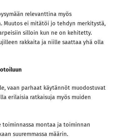
pysymään relevanttina myös
 Muutos ei mitätöi jo tehdyn merkitystä,
peisiin silloin kun ne on kehitetty.
ujilleen rakkaita ja niille saattaa yhä olla
otoiluun
ole, vaan parhaat käytännöt muodostuvat
la erilaisia ratkaisuja myös muiden
ole toiminnassa montaa ja toiminnan
ukaan suuremmassa määrin.