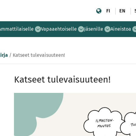
FI
EN
Ammattilaiselle
Vapaaehtoiselle
Jäsenille
Aineistoa
irja
/
Katseet tulevaisuuteen!
Katseet tulevaisuuteen!