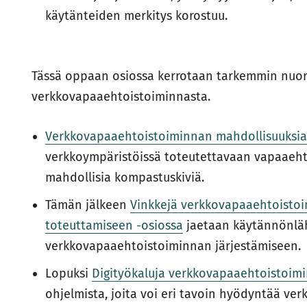
käytänteiden merkitys korostuu.
Tässä oppaan osiossa kerrotaan tarkemmin nuor
verkkovapaaehtoistoiminnasta.
Verkkovapaaehtoistoiminnan mahdollisuuksia 
verkkoympäristöissä toteutettavaan vapaaehtoi
mahdollisia kompastuskiviä.
Tämän jälkeen
Vinkkejä verkkovapaaehtoistoi
toteuttamiseen -osiossa
jaetaan käytännönläh
verkkovapaaehtoistoiminnan järjestämiseen.
Lopuksi
Digityökaluja verkkovapaaehtoistoimi
ohjelmista, joita voi eri tavoin hyödyntää verk