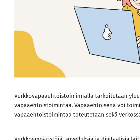
Verkkovapaaehtoistoiminnalla tarkoitetaan ylee
vapaaehtoistoimintaa. Vapaaehtoisena voi toimia
vapaaehtoistoimintaa toteutetaan sekä verkossa
Verkkoympäristöjä, sovelluksia ja digitaalisia lai