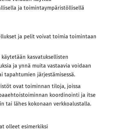
lisella ja toimintaympäristöllisellä
ellukset ja pelit voivat toimia toimintaan
a käytetään kasvatuksellisten
luksia ja ynnä muita vastaavia voidaan
i tapahtumien järjestämisessä.
töt ovat toiminnan tiloja, joissa
aaehtoistoiminnan koordinointi ja itse
n tai lähes kokonaan verkkoalustalla.
t olleet esimerkiksi