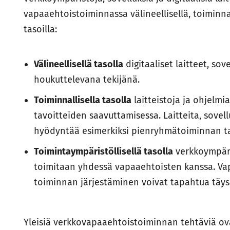
vapaaehtoistoiminnassa välineellisellä, toiminnal
tasoilla:
Välineellisellä tasolla
digitaaliset laitteet, sov
houkuttelevana tekijänä.
Toiminnallisella tasolla
laitteistoja ja ohjelmi
tavoitteiden saavuttamisessa. Laitteita, sovel
hyödyntää esimerkiksi pienryhmätoiminnan ta
Toimintaympäristöllisellä tasolla
verkkoympäris
toimitaan yhdessä vapaaehtoisten kanssa. Vap
toiminnan järjestäminen voivat tapahtua täysi
Yleisiä verkkovapaaehtoistoiminnan tehtäviä ova