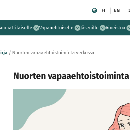
FI
EN
Ammattilaiselle
Vapaaehtoiselle
Jäsenille
Aineistoa
irja
/
Nuorten vapaaehtoistoiminta verkossa
Nuorten vapaaehtoistoiminta