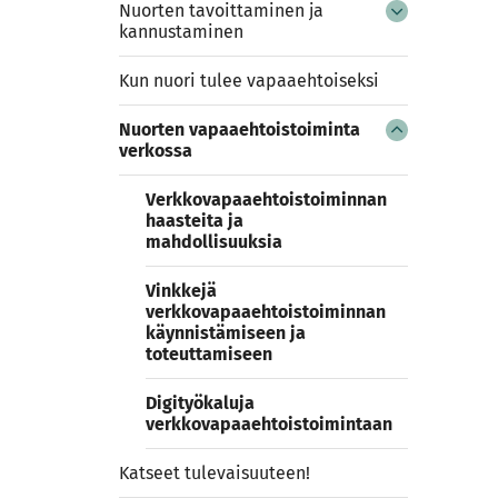
Nuorten tavoittaminen ja
kannustaminen
Kun nuori tulee vapaaehtoiseksi
Nuorten vapaaehtoistoiminta
verkossa
Verkkovapaaehtoistoiminnan
haasteita ja
mahdollisuuksia
Vinkkejä
verkkovapaaehtoistoiminnan
käynnistämiseen ja
toteuttamiseen
Digityökaluja
verkkovapaaehtoistoimintaan
Katseet tulevaisuuteen!