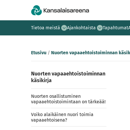
Tietoa meistä
Ajankohtaista
Tapahtumat
Etusivu
/
Nuorten vapaaehtoistoiminnan käsik
Nuorten vapaaehtoistoiminnan
käsikirja
Nuorten osallistuminen
vapaaehtoistoimintaan on tärkeää!
Voiko alaikäinen nuori toimia
vapaaehtoisena?