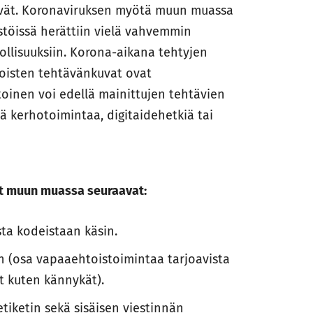
tävät. Koronaviruksen myötä muun muassa
stöissä herättiin vielä vahvemmin
ollisuuksiin. Korona-aikana tehtyjen
oisten tehtävänkuvat ovat
inen voi edellä mainittujen tehtävien
ää kerhotoimintaa, digitaidehetkiä tai
at muun muassa seuraavat:
ta kodeistaan käsin.
n (osa vapaaehtoistoimintaa tarjoavista
et kuten kännykät).
etiketin sekä sisäisen viestinnän