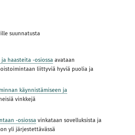
ille suunnatusta
ja haasteita -osiossa
avataan
stoimintaan liittyviä hyviä puolia ja
minnan käynnistämiseen ja
eisiä vinkkejä
ntaan -osiossa
vinkataan sovelluksista ja
on yli järjestettävässä