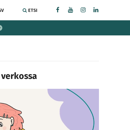
SV
ETSI
 verkossa