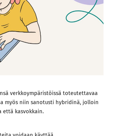
nsä verkkoympäristöissä toteutettavaa
 myös niin sanotusti hybridinä, jolloin
 että kasvokkain.
tteita voidaan käyttää