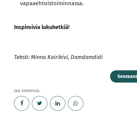
vapaaehtoistoiminnassa.
Inspiroivia lukuhetkiä!
Teksti: Minna Koirikivi, Damdamdidi
Seuraav
Jaa somessa: