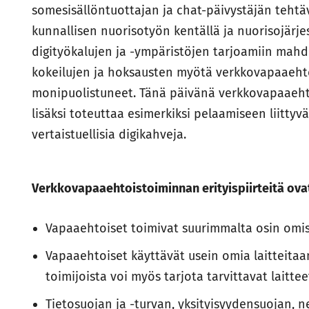
somesisällöntuottajan ja chat-päivystäjän teh
kunnallisen nuorisotyön kentällä ja nuorisojärje
digityökalujen ja -ympäristöjen tarjoamiin mahd
kokeilujen ja hoksausten myötä verkkovapaaeht
monipuolistuneet. Tänä päivänä verkkovapaaehto
lisäksi toteuttaa esimerkiksi pelaamiseen liittyv
vertaistuellisia digikahveja.
Verkkovapaaehtoistoiminnan erityispiirteitä ov
Vapaaehtoiset toimivat suurimmalta osin omis
Vapaaehtoiset käyttävät usein omia laitteitaa
toimijoista voi myös tarjota tarvittavat laitte
Tietosuojan ja -turvan, yksityisyydensuojan, n